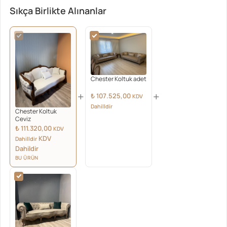
Sıkça Birlikte Alınanlar
Chester Koltuk adet
+
+
₺
107.525,00
KDV
Dahilldir
Chester Koltuk
Ceviz
₺
111.320,00
KDV
KDV
Dahilldir
Dahildir
BU ÜRÜN