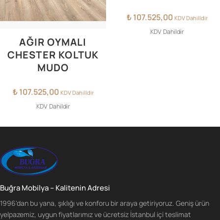
₺
107.525,00
KDV Dahilldir
KDV Dahildir
AĞIR OYMALI
CHESTER KOLTUK
MUDO
₺
107.525,00
KDV Dahilldir
KDV Dahildir
Buğra Mobilya – Kalitenin Adresi
1996'dan bu yana, şıklığı ve konforu bir araya getiriyoruz. Geniş ürün
yelpazemiz, uygun fiyatlarımız ve ücretsiz İstanbul içi teslimat