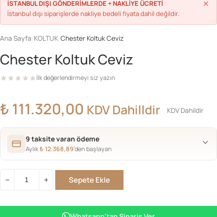
×
İSTANBUL DIŞI GÖNDERİMLERDE + NAKLİYE ÜCRETİ
İstanbul dışı siparişlerde nakliye bedeli fiyata dahil değildir.
Ana Sayfa
/
KOLTUK
/
Chester Koltuk Ceviz
Chester Koltuk Ceviz
İlk değerlendirmeyi siz yazın
₺
111.320,00
KDV Dahilldir
KDV Dahildir
9 taksite varan ödeme
Aylık
₺
12.368,89
’den başlayan
Sepete Ekle
−
+
Chester
Koltuk
Ceviz
Whatsapp'tan Sipariş Ver