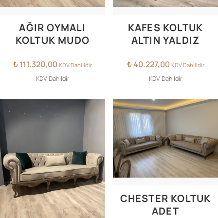
AĞIR OYMALI
KAFES KOLTUK
KOLTUK MUDO
ALTIN YALDIZ
₺
111.320,00
₺
40.227,00
KDV Dahilldir
KDV Dahilldir
KDV Dahildir
KDV Dahildir
CHESTER KOLTUK
ADET