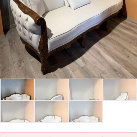
Parolanızı mı unuttunuz?
Hesap Oluştur