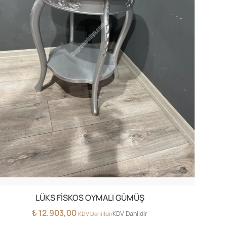
LÜKS FİSKOS OYMALI GÜMÜŞ
₺
12.903,00
KDV Dahildir
KDV Dahilldir