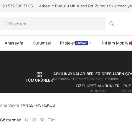
Scientific Bodybuilding:
an extensive catalog of pharmaceuticals -
s
+90 532 599 37 05
Adres: Y. Dudullu Mh. Kıbrıs Cd. Zümrüt Sk. Ümraniy
Anasayfa
Kurumsal
Projeler
Ham Mobilya
FIRSAT
ASKILIK
AYNALAR
BERJER
DRESUAR
EN ÇO
13 Ürünler
40 Ürünler
95 Ürünler
81 Ürünler
15
TÜM ÜRÜNLER
ÖZEL ÜRETİM ÜRÜNLER
PUF
21 Ürünler
16 Ürünl
Ana Sayfa
/
YAN SEHPA FİSKOS
Gerekli
Kullanıcı adı veya e-posta
Parola
*
Gerekli
adresi
*
Göstermek
12
|
20
|
30
|
Tüm