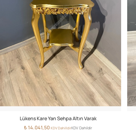
Lükens Kare Yan Sehpa Altın Varak
₺
14.041,50
KDV Dahildir
KDV Dahilldir