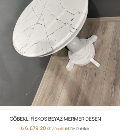
GÖBEKLİ FİSKOS BEYAZ MERMER DESEN
₺
6.679,20
KDV Dahildir
KDV Dahilldir