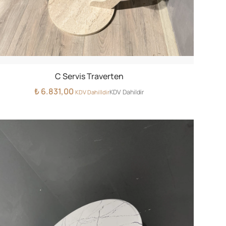
C Servis Traverten
₺
6.831,00
KDV Dahildir
KDV Dahilldir