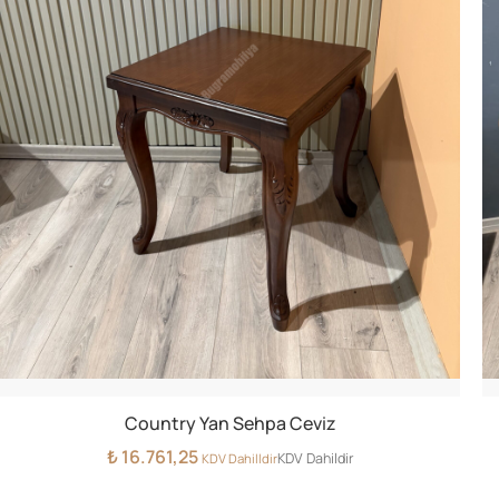
Country Yan Sehpa Ceviz
₺
16.761,25
KDV Dahildir
KDV Dahilldir