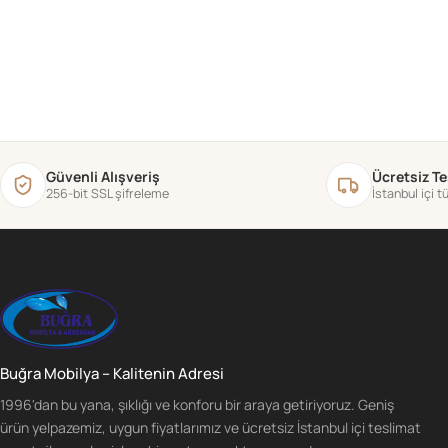
Güvenli Alışveriş
Ücretsiz T
256-bit SSL şifreleme
İstanbul içi 
Buğra Mobilya – Kalitenin Adresi
1996'dan bu yana, şıklığı ve konforu bir araya getiriyoruz. Geniş
ürün yelpazemiz, uygun fiyatlarımız ve ücretsiz İstanbul içi teslimat