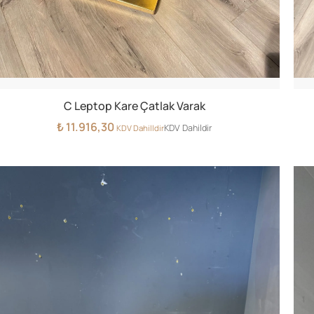
C Leptop Kare Çatlak Varak
₺
11.916,30
KDV Dahildir
KDV Dahilldir