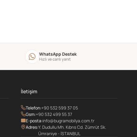
WhatsApp Destek
Hızlı ve canlı yanıt
İletişim
Telefon:
+90 532 599 37 05
Gsm:
+90 532 499 55 37
E-posta:
info@bugramobilya.com.tr
Adres:
Y. Dudullu Mh. Kıbrıs Cd. Zümrüt Sk.
Ümraniye - İSTANBUL