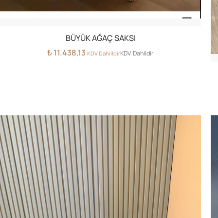
BÜYÜK AĞAÇ SAKSI
₺
11.438,13
KDV Dahildir
KDV Dahilldir