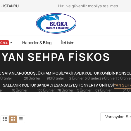
teroidilegalionline.it
CDC sports nutrition -
https://www.cdc.gov/physica
e - İSTANBUL
Hızlı ve güvenilir mobilya teslimatı
Haberler & Blog
İletişim
ÖZEL
YAN SEHPA FİSKOS
K SATANLAR
GÜMÜŞLÜK
HAM MOBILYA
KİTAPLIK
KOLTUK
KOMİDİN
KONSO
 Ürünler
20 Ürünler
913 Ürünler
2 Ürünler
5 Ürünler
29 Ürünler
75 Ürünle
SALLANIR KOLTUK
SANDALYE
SANDALYE
ŞİFONYER
TV ÜNİTESİ
YAN SEHP
er
10 Ürünler
130 Ürünler
78 Ürünler
5 Ürünler
69 Ürünler
34 Ür