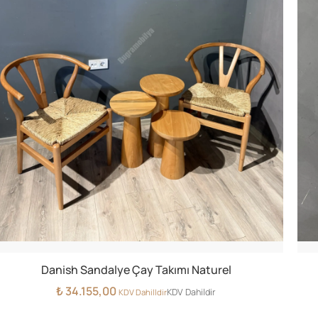
Danish Sandalye Çay Takımı Naturel
₺
34.155,00
KDV Dahildir
KDV Dahilldir