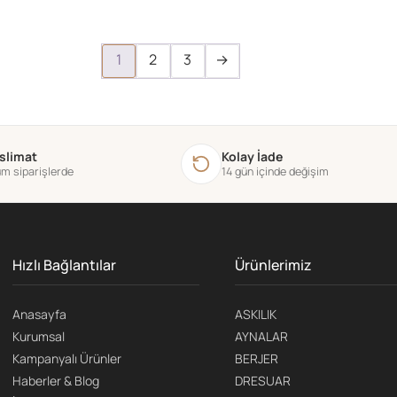
1
2
3
→
eslimat
Kolay İade
tüm siparişlerde
14 gün içinde değişim
Hızlı Bağlantılar
Ürünlerimiz
Anasayfa
ASKILIK
Kurumsal
AYNALAR
Kampanyalı Ürünler
BERJER
Haberler & Blog
DRESUAR