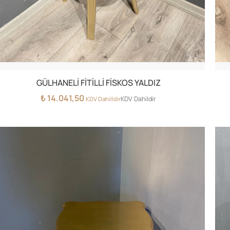
GÜLHANELİ FİTİLLİ FİSKOS YALDIZ
₺
14.041,50
KDV Dahildir
KDV Dahilldir