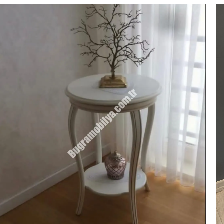
Giriş Yap
Beni hatırla
Parolanızı mı unuttunuz?
Parolanızı mı unuttunuz?
Hesap Oluştur