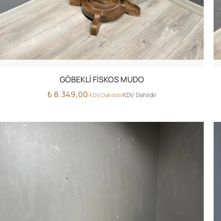
GÖBEKLİ FİSKOS MUDO
₺
8.349,00
KDV Dahildir
KDV Dahilldir