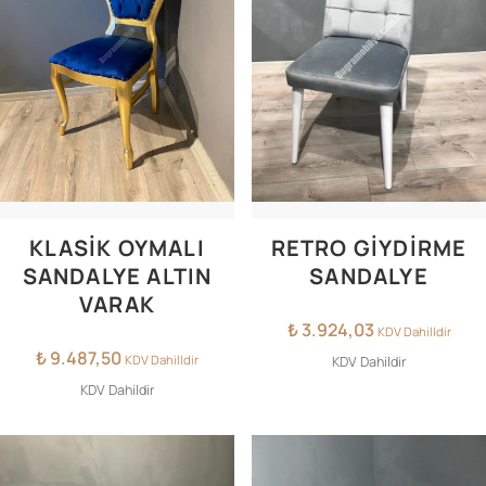
KLASIK OYMALI
RETRO GİYDİRME
SANDALYE ALTIN
SANDALYE
VARAK
₺
3.924,03
KDV Dahilldir
₺
9.487,50
KDV Dahilldir
KDV Dahildir
KDV Dahildir