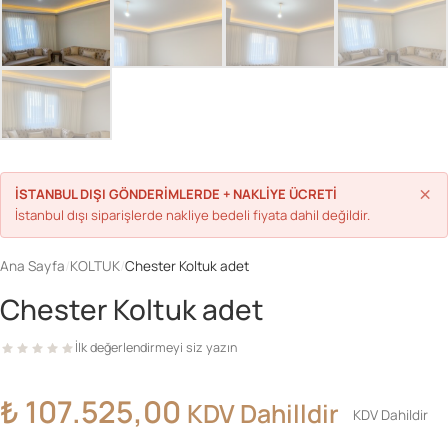
Parolanızı mı unuttunuz?
Hesap Oluştur
×
İSTANBUL DIŞI GÖNDERİMLERDE + NAKLİYE ÜCRETİ
İstanbul dışı siparişlerde nakliye bedeli fiyata dahil değildir.
Ana Sayfa
/
KOLTUK
/
Chester Koltuk adet
Chester Koltuk adet
İlk değerlendirmeyi siz yazın
₺
107.525,00
KDV Dahilldir
KDV Dahildir