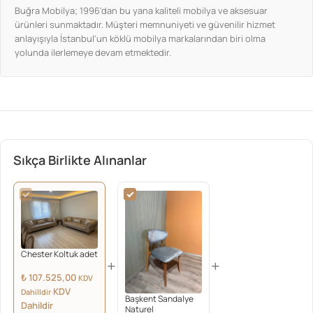
Buğra Mobilya; 1996'dan bu yana kaliteli mobilya ve aksesuar
ürünleri sunmaktadır. Müşteri memnuniyeti ve güvenilir hizmet
anlayışıyla İstanbul'un köklü mobilya markalarından biri olma
yolunda ilerlemeye devam etmektedir.
Sıkça Birlikte Alınanlar
Chester Koltuk adet
+
+
₺
107.525,00
KDV
KDV
Dahilldir
Başkent Sandalye
Dahildir
Naturel