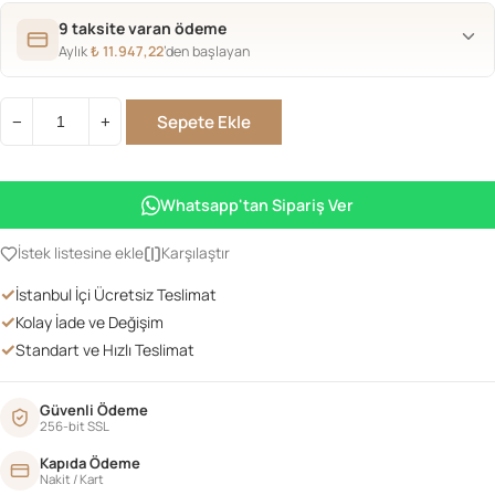
9 taksite varan ödeme
Aylık
₺
11.947,22
’den başlayan
Sepete Ekle
−
+
Chester
Koltuk
adet
Whatsapp'tan Sipariş Ver
adet
İstek listesine ekle
Karşılaştır
✓
İstanbul İçi Ücretsiz Teslimat
✓
Kolay İade ve Değişim
✓
Standart ve Hızlı Teslimat
Güvenli Ödeme
256-bit SSL
Kapıda Ödeme
Nakit / Kart