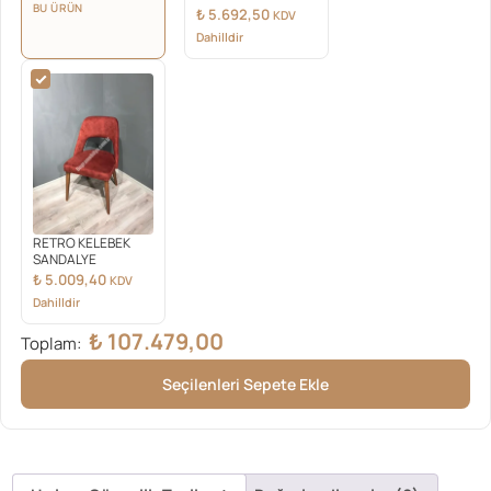
BU ÜRÜN
₺
5.692,50
KDV
Dahilldir
RETRO KELEBEK
SANDALYE
₺
5.009,40
KDV
Dahilldir
₺
107.479,00
Toplam:
Seçilenleri Sepete Ekle