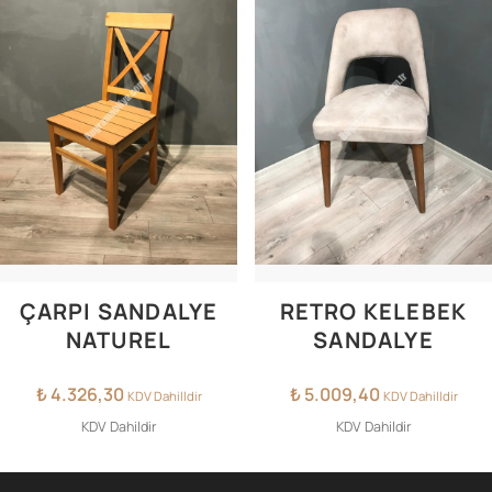
ÇARPI SANDALYE
RETRO KELEBEK
NATUREL
SANDALYE
₺
4.326,30
₺
5.009,40
KDV Dahilldir
KDV Dahilldir
KDV Dahildir
KDV Dahildir