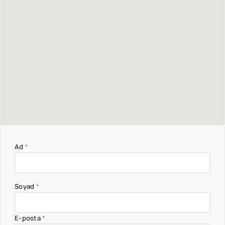
Parolanızı mı unuttunuz?
Parolanızı mı unuttunuz?
Hesap Oluştur
Ad
*
Soyad
*
E-posta
*