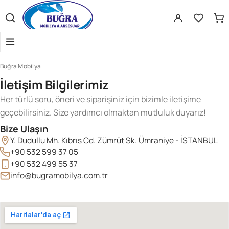
Scientific Bodybuilding:
an extensive catalog of pharmaceuticals -
s
Buğra Mobilya
İletişim Bilgilerimiz
Her türlü soru, öneri ve siparişiniz için bizimle iletişime
geçebilirsiniz. Size yardımcı olmaktan mutluluk duyarız!
Bize Ulaşın
Gerekli
Kullanıcı adı veya e-posta adresi
*
Y. Dudullu Mh. Kıbrıs Cd. Zümrüt Sk. Ümraniye - İSTANBUL
+90 532 599 37 05
+90 532 499 55 37
Gerekli
Parola
*
info@bugramobilya.com.tr
Beni hatırla
Giriş Yap