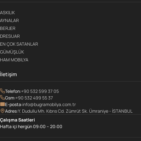
ASKILIK
AYNALAR
BERJER
DRESUAR
EN ÇOK SATANLAR
GÜMÜŞLÜK
HAM MOBILYA
İletişim
Telefon:
+90 532 599 37 05
Gsm:
+90 532 499 55 37
E-posta:
info@bugramobilya.com.tr
Adres:
Y. Dudullu Mh. Kıbrıs Cd. Zümrüt Sk. Ümraniye - İSTANBUL
Çalışma Saatleri
Hafta içi hergün 09:00 – 20:00