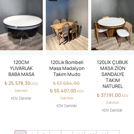
120CM
120Lik Bombeli
120LİK ÇUBUK
YUVARLAK
Masa Madalyon
MASA ZİON
BABA MASA
Takım Mudo
SANDALYE
TAKIM
Orijinal
₺
25.578,30
₺
57.684,00
KDV
NATUREL
fiyat:
Şu
₺
55.407,00
Dahilldir
KDV
₺
37.191,00
₺ 57.684,00.
andaki
KDV
KDV Dahildir
Dahilldir
fiyat:
Dahilldir
KDV Dahildir
₺ 55.407,00.
KDV Dahildir