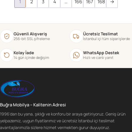
1
2
3
4
…
166
167
168
→
Güvenli Alışveriş
Ücretsiz Teslimat
256-bit SSL şifreleme
İstanbul içi tüm siparişlerde
Kolay İade
WhatsApp Destek
14 gün içinde değişim
Hızlı ve canlı yanıt
Buğra Mobilya – Kalitenin Adresi
1996'dan bu yana, şıklığı ve konforu bir araya getiriyoruz. Geniş ürün
yelpazemiz, uygun fiyatlarımız ve ücretsiz İstanbul içi teslimat
avantajlarımızla sizlere hizmet vermekten gurur duyuyoruz.