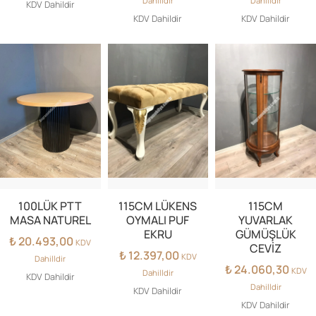
Dahilldir
Dahilldir
KDV Dahildir
KDV Dahildir
KDV Dahildir
100LÜK PTT
115CM LÜKENS
115CM
MASA NATUREL
OYMALI PUF
YUVARLAK
EKRU
GÜMÜŞLÜK
₺
20.493,00
KDV
CEVİZ
₺
12.397,00
KDV
Dahilldir
₺
24.060,30
KDV
Dahilldir
KDV Dahildir
Dahilldir
KDV Dahildir
KDV Dahildir