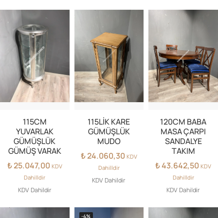
115CM
115LİK KARE
120CM BABA
YUVARLAK
GÜMÜŞLÜK
MASA ÇARPI
GÜMÜŞLÜK
MUDO
SANDALYE
GÜMÜŞ VARAK
TAKIM
₺
24.060,30
KDV
₺
25.047,00
₺
43.642,50
KDV
KDV
Dahilldir
Dahilldir
Dahilldir
KDV Dahildir
KDV Dahildir
KDV Dahildir
-4%