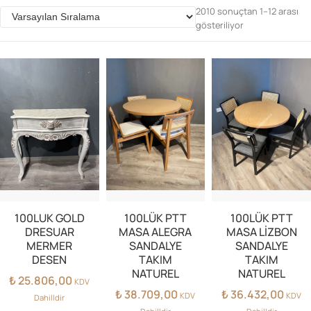
2010 sonuçtan 1–12 arası
gösteriliyor
Parolanızı mı unuttunuz?
Hesap Oluştur
100LUK GOLD
100LÜK PTT
100LÜK PTT
DRESUAR
MASA ALEGRA
MASA LİZBON
MERMER
SANDALYE
SANDALYE
DESEN
TAKIM
TAKIM
NATUREL
NATUREL
₺
25.806,00
KDV
₺
38.709,00
₺
36.432,00
KDV
KDV
Dahilldir