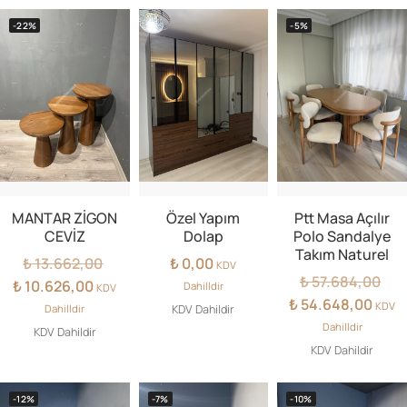
-22%
-5%
MANTAR ZİGON
Özel Yapım
Ptt Masa Açılır
CEVİZ
Dolap
Polo Sandalye
Takım Naturel
Orijinal
₺
13.662,00
₺
0,00
KDV
Orij
fiyat:
₺
57.684,00
Şu
₺
10.626,00
Dahilldir
KDV
fiya
₺ 13.662,00.
Şu
andaki
₺
54.648,00
KDV
KDV Dahildir
Dahilldir
₺ 57
andak
fiyat:
Dahilldir
KDV Dahildir
fiyat:
₺ 10.626,00.
KDV Dahildir
₺ 54.
-12%
-7%
-10%