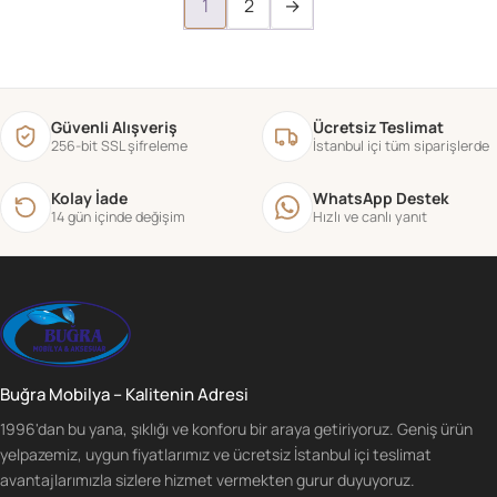
1
2
→
Güvenli Alışveriş
Ücretsiz Teslimat
256-bit SSL şifreleme
İstanbul içi tüm siparişlerde
Kolay İade
WhatsApp Destek
14 gün içinde değişim
Hızlı ve canlı yanıt
Buğra Mobilya – Kalitenin Adresi
1996'dan bu yana, şıklığı ve konforu bir araya getiriyoruz. Geniş ürün
yelpazemiz, uygun fiyatlarımız ve ücretsiz İstanbul içi teslimat
avantajlarımızla sizlere hizmet vermekten gurur duyuyoruz.