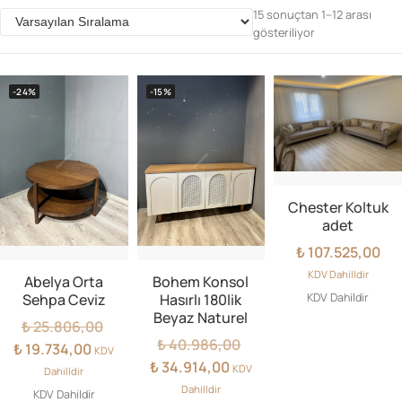
15 sonuçtan 1–12 arası
gösteriliyor
Parolanızı mı unuttunuz?
-24%
-15%
Hesap Oluştur
Chester Koltuk
adet
₺
107.525,00
KDV Dahilldir
Abelya Orta
Bohem Konsol
KDV Dahildir
Sehpa Ceviz
Hasırlı 180lik
Beyaz Naturel
Orijinal
₺
25.806,00
Orijinal
fiyat:
₺
40.986,00
Şu
₺
19.734,00
KDV
fiyat:
₺ 25.806,00.
Şu
andaki
₺
34.914,00
KDV
Dahilldir
₺ 40.986,00.
andaki
fiyat:
Dahilldir
KDV Dahildir