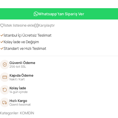
ÇEKMECELİ
GÜLLÜ
Whatsapp'tan Sipariş Ver
KOMOT
adet
İstek listesine ekle
Karşılaştır
✓
İstanbul İçi Ücretsiz Teslimat
✓
Kolay İade ve Değişim
✓
Standart ve Hızlı Teslimat
Güvenli Ödeme
256-bit SSL
Kapıda Ödeme
Nakit / Kart
Kolay İade
14 gün içinde
Hızlı Kargo
Özenli teslimat
Kategoriler:
KOMİDİN