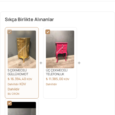
Sıkça Birlikte Alınanlar
+
+
5 ÇEKMECELİ
ÜÇ ÇEKMECELİ
GÜLLÜ KOMOT
TELEFONLUK
₺
16.394,40
₺
11.385,00
KDV
KDV
KDV
Dahilldir
Dahilldir
Dahildir
BU ÜRÜN