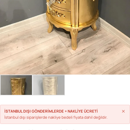
Parolanızı mı unuttunuz?
Hesap Oluştur
×
İSTANBUL DIŞI GÖNDERİMLERDE + NAKLİYE ÜCRETİ
İstanbul dışı siparişlerde nakliye bedeli fiyata dahil değildir.