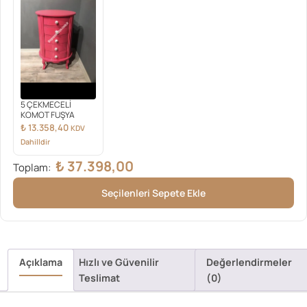
5 ÇEKMECELİ
KOMOT FUŞYA
₺
13.358,40
KDV
Dahilldir
₺
37.398,00
Toplam:
Seçilenleri Sepete Ekle
Açıklama
Hızlı ve Güvenilir
Değerlendirmeler
Teslimat
(0)