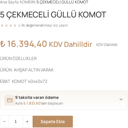
Ana Sayfa
/
KOMİDİN
/
5 ÇEKMECELİ GÜLLÜ KOMOT
5 ÇEKMECELİ GÜLLÜ KOMOT
İlk değerlendirmeyi siz yazın
₺
16.394,40
KDV Dahilldir
KDV Dahildir
ÜRÜN ÖZELLİKLER
ÜRÜN: AHŞAP ALTIN VARAK
EBAT KOMOT 40x40x72
9 taksite varan ödeme
Aylık
₺
1.821,60
’den başlayan
Sepete Ekle
−
+
5