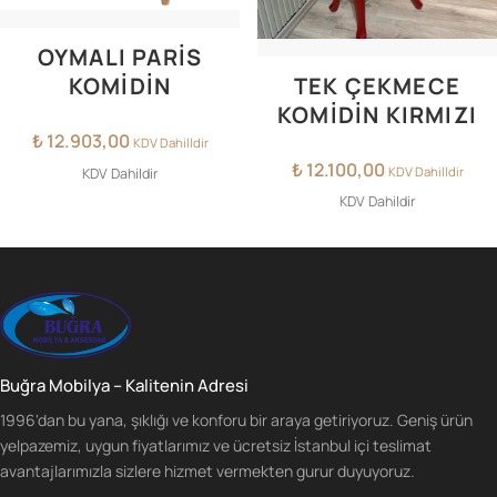
OYMALI PARİS
TEK ÇEKMECE
KOMİDİN
KOMIDIN KIRMIZI
₺
12.903,00
KDV Dahilldir
₺
12.100,00
KDV Dahilldir
KDV Dahildir
KDV Dahildir
Buğra Mobilya – Kalitenin Adresi
1996'dan bu yana, şıklığı ve konforu bir araya getiriyoruz. Geniş ürün
yelpazemiz, uygun fiyatlarımız ve ücretsiz İstanbul içi teslimat
avantajlarımızla sizlere hizmet vermekten gurur duyuyoruz.