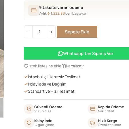
9 taksite varan ödeme
Aylık
₺
1.222,83
’den başlayan
Sepete Ekle
−
+
KATLI
TELEFONLUK
YEŞİL
Whatsapp'tan Sipariş Ver
SİLME
adet
İstek listesine ekle
Karşılaştır
✓
İstanbul İçi Ücretsiz Teslimat
✓
Kolay İade ve Değişim
✓
Standart ve Hızlı Teslimat
Güvenli Ödeme
Kapıda Ödeme
256-bit SSL
Nakit / Kart
Kolay İade
Hızlı Kargo
14 gün içinde
Özenli teslimat