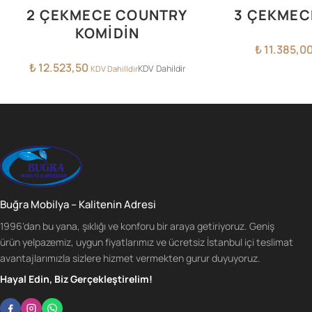
2 ÇEKMECE COUNTRY
3 ÇEKMEC
KOMİDİN
₺
11.385,0
₺
12.523,50
KDV Dahildir
KDV Dahilldir
Buğra Mobilya – Kalitenin Adresi
1996'dan bu yana, şıklığı ve konforu bir araya getiriyoruz. Geniş
ürün yelpazemiz, uygun fiyatlarımız ve ücretsiz İstanbul içi teslimat
avantajlarımızla sizlere hizmet vermekten gurur duyuyoruz.
Hayal Edin, Biz Gerçekleştirelim!