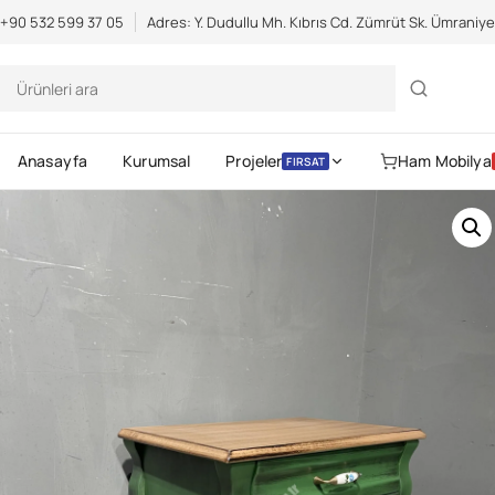
Scientific Bodybuilding:
an extensive catalog of pharmaceuticals -
s
+90 532 599 37 05
Adres: Y. Dudullu Mh. Kıbrıs Cd. Zümrüt Sk. Ümraniy
Anasayfa
Kurumsal
Projeler
Ham Mobilya
FIRSAT
Gerekli
Kullanıcı adı veya e-posta
Parola
*
Gerekli
adresi
*