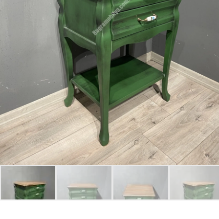
Giriş Yap
Beni hatırla
Parolanızı mı unuttunuz?
Parolanızı mı unuttunuz?
Hesap Oluştur