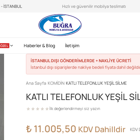
teroidilegalionline.it
CDC sports nutrition -
https://www.cdc.gov/physica
e - İSTANBUL
Hızlı ve güvenilir mobilya teslimatı
Haberler & Blog
İletişim
ÖZEL
İSTANBUL DIŞI GÖNDERİMLERDE + NAKLİYE ÜCRETİ
İstanbul dışı siparişlerde nakliye bedeli fiyata dahil değildir
Ana Sayfa
/
KOMİDİN
/
KATLI TELEFONLUK YEŞİL SİLME
KATLI TELEFONLUK YEŞİL S
İlk değerlendirmeyi siz yazın
₺
11.005,50
KDV Dahilldir
KDV D