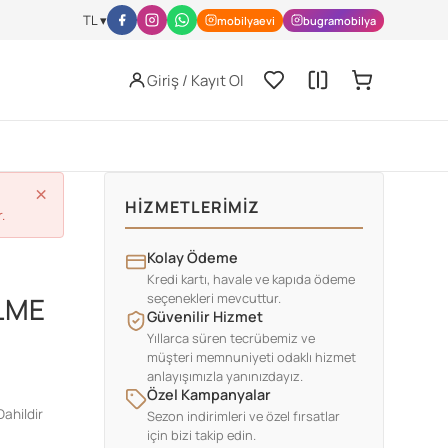
l-activity/nutrition/index.html
JISSN Archive -
https://jissn.biomedcen
TL ▾
mobilyaevi
bugramobilya
Giriş / Kayıt Ol
×
HIZMETLERIMIZ
.
Kolay Ödeme
Kredi kartı, havale ve kapıda ödeme
seçenekleri mevcuttur.
İLME
Güvenilir Hizmet
Yıllarca süren tecrübemiz ve
müşteri memnuniyeti odaklı hizmet
anlayışımızla yanınızdayız.
Özel Kampanyalar
ahildir
Sezon indirimleri ve özel fırsatlar
için bizi takip edin.