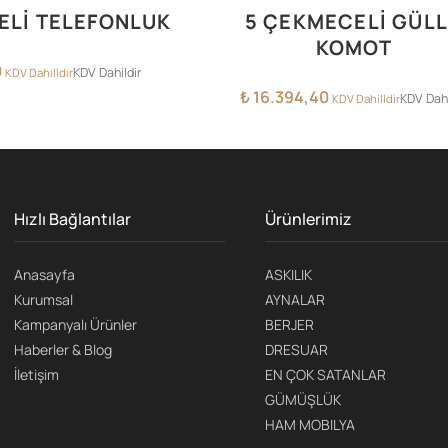
ELİ TELEFONLUK
5 ÇEKMECELİ GÜL
KOMOT
0
KDV Dahildir
KDV Dahilldir
₺
16.394,40
KDV Dahi
KDV Dahilldir
Hızlı Bağlantılar
Ürünlerimiz
Anasayfa
ASKILIK
Kurumsal
AYNALAR
Kampanyalı Ürünler
BERJER
Haberler & Blog
DRESUAR
İletişim
EN ÇOK SATANLAR
GÜMÜŞLÜK
HAM MOBILYA