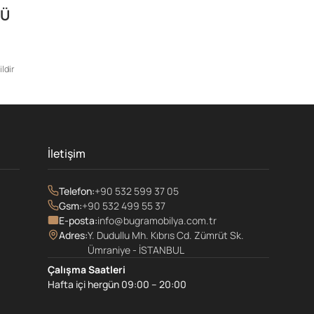
LÜ
ldir
İletişim
Telefon:
+90 532 599 37 05
Gsm:
+90 532 499 55 37
E-posta:
info@bugramobilya.com.tr
Adres:
Y. Dudullu Mh. Kıbrıs Cd. Zümrüt Sk.
Ümraniye - İSTANBUL
Çalışma Saatleri
Hafta içi hergün 09:00 – 20:00