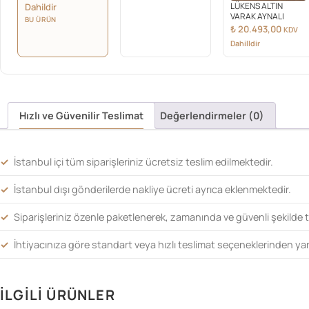
LÜKENS ALTIN
Dahildir
₺ 15.180,00.
VARAK AYNALI
BU ÜRÜN
₺
20.493,00
KDV
Dahilldir
Hızlı ve Güvenilir Teslimat
Değerlendirmeler (0)
İstanbul içi tüm siparişleriniz ücretsiz teslim edilmektedir.
İstanbul dışı gönderilerde nakliye ücreti ayrıca eklenmektedir.
Siparişleriniz özenle paketlenerek, zamanında ve güvenli şekilde t
İhtiyacınıza göre standart veya hızlı teslimat seçeneklerinden yara
İLGILI ÜRÜNLER