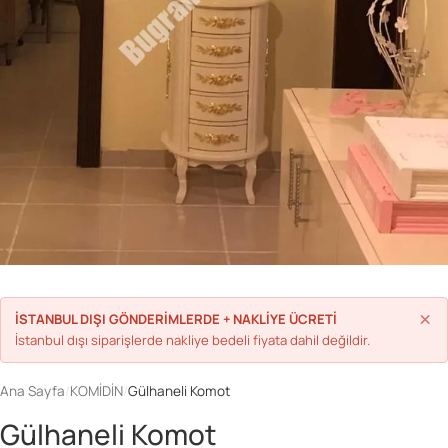
Parolanızı mı unuttunuz?
Hesap Oluştur
×
İSTANBUL DIŞI GÖNDERİMLERDE + NAKLİYE ÜCRETİ
İstanbul dışı siparişlerde nakliye bedeli fiyata dahil değildir.
Ana Sayfa
/
KOMİDİN
/
Gülhaneli Komot
Gülhaneli Komot