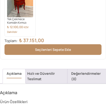
Tek Çekmece
Komidin Kırmızı
₺
12.100,00
KDV
Dahilldir
₺
37.151,00
Toplam:
Seçilenleri Sepete Ekle
Açıklama
Hızlı ve Güvenilir
Değerlendirmeler
Teslimat
(0)
Açıklama
Ürün Özellikleri