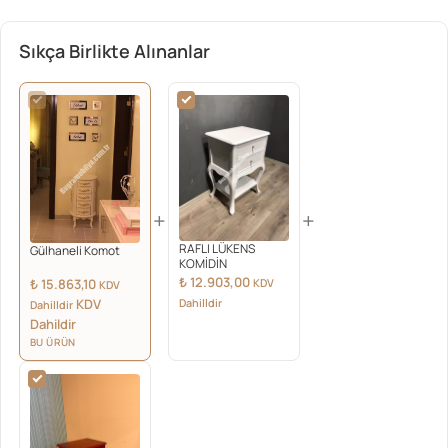
Sıkça Birlikte Alınanlar
+
+
RAFLI LÜKENS
Gülhaneli Komot
KOMİDİN
₺
12.903,00
₺
15.863,10
KDV
KDV
KDV
Dahilldir
Dahilldir
Dahildir
BU ÜRÜN