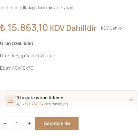
İlk değerlendirmeyi siz yazın
₺
15.863,10
KDV Dahilldir
KDV Dahildir
Ürün Özellikleri
Ürün Ahşap Yaprak Varaktır.
Ebat: 40x40x70
9 taksite varan ödeme
Aylık
₺
1.762,57
’den başlayan
Sepete Ekle
−
+
Gülhaneli
Komot