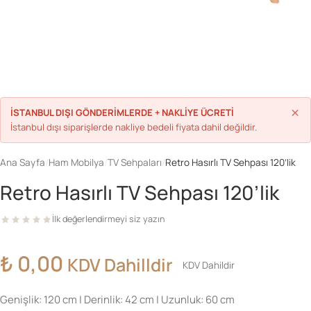
Parolanızı mı unuttunuz?
Hesap Oluştur
×
İSTANBUL DIŞI GÖNDERİMLERDE + NAKLİYE ÜCRETİ
İstanbul dışı siparişlerde nakliye bedeli fiyata dahil değildir.
Ana Sayfa
/
Ham Mobilya
/
TV Sehpaları
/
Retro Hasırlı TV Sehpası 120’lik
Retro Hasırlı TV Sehpası 120’lik
İlk değerlendirmeyi siz yazın
₺
0,00
KDV Dahilldir
KDV Dahildir
Genişlik: 120 cm | Derinlik: 42 cm | Uzunluk: 60 cm