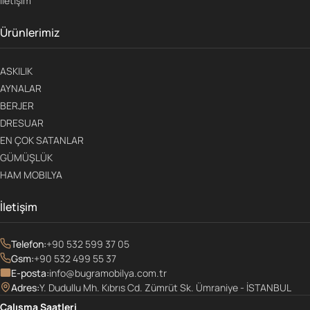
İletişim
Ürünlerimiz
ASKILIK
AYNALAR
BERJER
DRESUAR
EN ÇOK SATANLAR
GÜMÜŞLÜK
HAM MOBILYA
İletişim
Telefon:
+90 532 599 37 05
Gsm:
+90 532 499 55 37
E-posta:
info@bugramobilya.com.tr
Adres:
Y. Dudullu Mh. Kıbrıs Cd. Zümrüt Sk. Ümraniye - İSTANBUL
Çalışma Saatleri