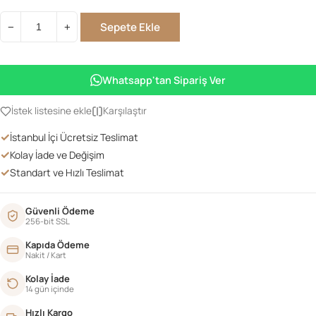
Sepete Ekle
−
+
Retro
Hasırlı
TV
Whatsapp'tan Sipariş Ver
Sehpası
120'lik
İstek listesine ekle
Karşılaştır
adet
✓
İstanbul İçi Ücretsiz Teslimat
✓
Kolay İade ve Değişim
✓
Standart ve Hızlı Teslimat
Güvenli Ödeme
256-bit SSL
Kapıda Ödeme
Nakit / Kart
Kolay İade
14 gün içinde
Hızlı Kargo