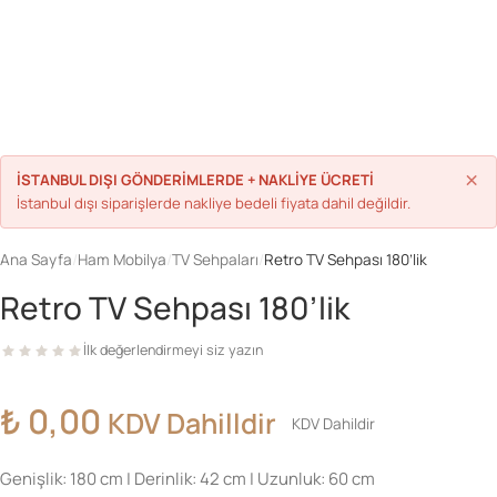
Parolanızı mı unuttunuz?
Hesap Oluştur
×
İSTANBUL DIŞI GÖNDERİMLERDE + NAKLİYE ÜCRETİ
İstanbul dışı siparişlerde nakliye bedeli fiyata dahil değildir.
Ana Sayfa
/
Ham Mobilya
/
TV Sehpaları
/
Retro TV Sehpası 180’lik
Retro TV Sehpası 180’lik
İlk değerlendirmeyi siz yazın
₺
0,00
KDV Dahilldir
KDV Dahildir
Genişlik: 180 cm | Derinlik: 42 cm | Uzunluk: 60 cm