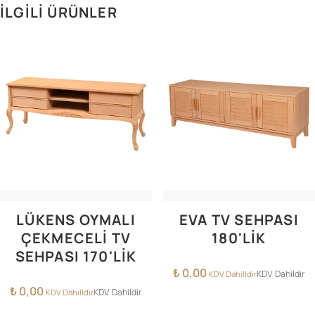
İLGILI ÜRÜNLER
LÜKENS OYMALI
EVA TV SEHPASI
ÇEKMECELI TV
180'LIK
SEHPASI 170'LIK
₺
0,00
KDV Dahildir
KDV Dahilldir
₺
0,00
KDV Dahildir
KDV Dahilldir