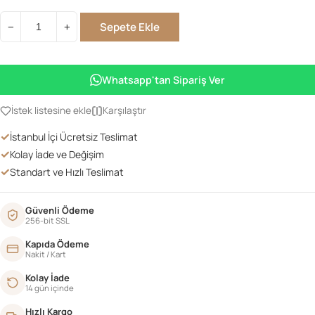
Sepete Ekle
−
+
Retro
TV
Sehpası
Whatsapp'tan Sipariş Ver
180'lik
adet
İstek listesine ekle
Karşılaştır
✓
İstanbul İçi Ücretsiz Teslimat
✓
Kolay İade ve Değişim
✓
Standart ve Hızlı Teslimat
Güvenli Ödeme
256-bit SSL
Kapıda Ödeme
Nakit / Kart
Kolay İade
14 gün içinde
Hızlı Kargo