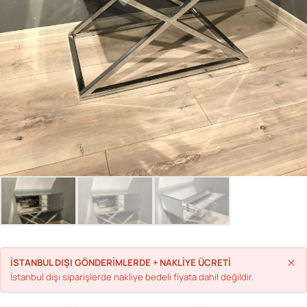
Parolanızı mı unuttunuz?
Hesap Oluştur
×
İSTANBUL DIŞI GÖNDERİMLERDE + NAKLİYE ÜCRETİ
İstanbul dışı siparişlerde nakliye bedeli fiyata dahil değildir.