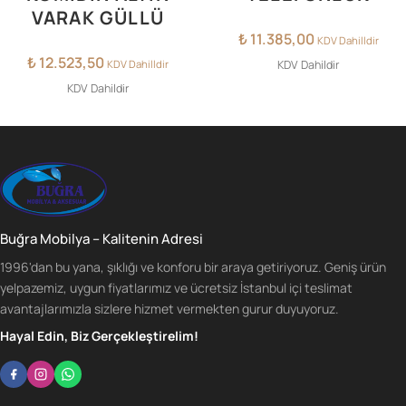
VARAK GÜLLÜ
₺
11.385,00
KDV Dahilldir
₺
12.523,50
KDV Dahilldir
KDV Dahildir
KDV Dahildir
Buğra Mobilya – Kalitenin Adresi
1996'dan bu yana, şıklığı ve konforu bir araya getiriyoruz. Geniş ürün
yelpazemiz, uygun fiyatlarımız ve ücretsiz İstanbul içi teslimat
avantajlarımızla sizlere hizmet vermekten gurur duyuyoruz.
Hayal Edin, Biz Gerçekleştirelim!