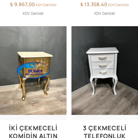
₺
9.867,00
₺
13.358,40
KDV Dahilldir
KDV Dahilldir
KDV Dahildir
KDV Dahildir
İKİ ÇEKMECELİ
3 ÇEKMECELİ
KOMİDİN ALTIN
TELEFONLUK