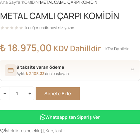
Ana Sayfa
/
KOMİDİN
/
METAL CAMLI ÇARPI KOMİDİN
METAL CAMLI ÇARPI KOMİDİN
İlk değerlendirmeyi siz yazın
₺
18.975,00
KDV Dahilldir
KDV Dahildir
9 taksite varan ödeme
Aylık
₺
2.108,33
’den başlayan
Sepete Ekle
−
+
METAL
CAMLI
ÇARPI
Whatsapp'tan Sipariş Ver
KOMİDİN
adet
İstek listesine ekle
Karşılaştır