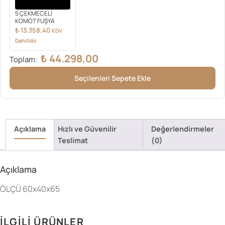
5 ÇEKMECELİ
KOMOT FUŞYA
₺
13.358,40
KDV
Dahilldir
₺
44.298,00
Toplam:
Seçilenleri Sepete Ekle
Açıklama
Hızlı ve Güvenilir
Değerlendirmeler
Teslimat
(0)
Açıklama
ÖLÇÜ 60x40x65
İLGILI ÜRÜNLER