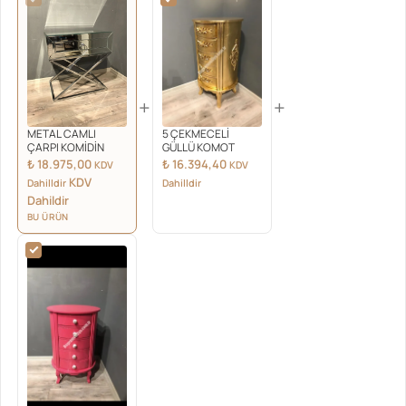
+
+
METAL CAMLI
5 ÇEKMECELİ
ÇARPI KOMİDİN
GÜLLÜ KOMOT
₺
18.975,00
₺
16.394,40
KDV
KDV
KDV
Dahilldir
Dahilldir
Dahildir
BU ÜRÜN