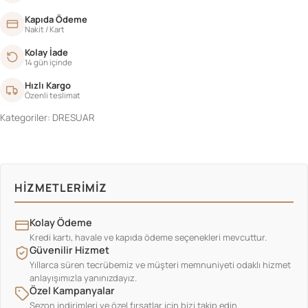
Kapıda Ödeme
Nakit / Kart
Kolay İade
14 gün içinde
Hızlı Kargo
Özenli teslimat
Kategoriler:
DRESUAR
HIZMETLERIMIZ
Kolay Ödeme
Kredi kartı, havale ve kapıda ödeme seçenekleri mevcuttur.
Güvenilir Hizmet
Yıllarca süren tecrübemiz ve müşteri memnuniyeti odaklı hizmet
anlayışımızla yanınızdayız.
Özel Kampanyalar
Sezon indirimleri ve özel fırsatlar için bizi takip edin.