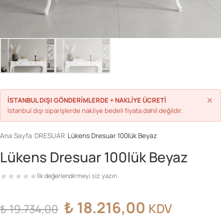
Parolanızı mı unuttunuz?
Hesap Oluştur
×
İSTANBUL DIŞI GÖNDERİMLERDE + NAKLİYE ÜCRETİ
İstanbul dışı siparişlerde nakliye bedeli fiyata dahil değildir.
Ana Sayfa
/
DRESUAR
/
Lükens Dresuar 100lük Beyaz
Lükens Dresuar 100lük Beyaz
İlk değerlendirmeyi siz yazın
Orijinal
Şu
₺
18.216,00
KDV
₺
19.734,00