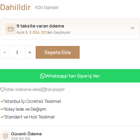
fiyat:
andaki
Dahilldir
KDV Dahildir
₺ 19.734,00.
fiyat:
9 taksite varan ödeme
Aylık
₺
2.024,00
’den başlayan
₺ 18.216,0
Sepete Ekle
−
+
Lükens
Dresuar
100lük
Whatsapp'tan Sipariş Ver
Beyaz
adet
İstek listesine ekle
Karşılaştır
✓
İstanbul İçi Ücretsiz Teslimat
✓
Kolay İade ve Değişim
✓
Standart ve Hızlı Teslimat
Güvenli Ödeme
256-bit SSL