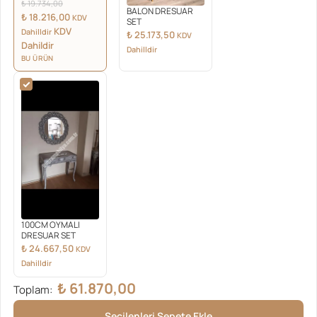
Orijinal
₺
19.734,00
BALON DRESUAR
fiyat:
Şu
₺
18.216,00
KDV
SET
₺ 19.734,00.
andaki
KDV
Dahilldir
₺
25.173,50
KDV
fiyat:
Dahildir
Dahilldir
₺ 18.216,00.
BU ÜRÜN
100CM OYMALI
DRESUAR SET
₺
24.667,50
KDV
Dahilldir
₺
61.870,00
Toplam:
Seçilenleri Sepete Ekle