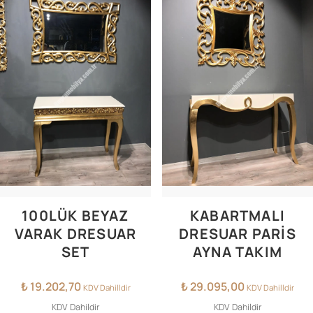
100LÜK BEYAZ
KABARTMALI
VARAK DRESUAR
DRESUAR PARİS
SET
AYNA TAKIM
₺
19.202,70
₺
29.095,00
KDV Dahilldir
KDV Dahilldir
KDV Dahildir
KDV Dahildir