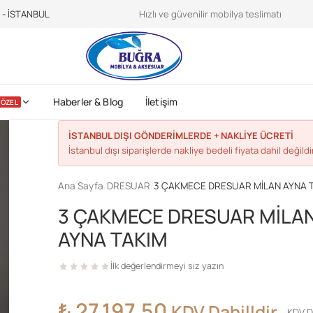
teroidilegalionline.it
CDC sports nutrition -
https://www.cdc.gov/physica
e - İSTANBUL
Hızlı ve güvenilir mobilya teslimatı
Haberler & Blog
İletişim
ÖZEL
İSTANBUL DIŞI GÖNDERİMLERDE + NAKLİYE ÜCRETİ
İstanbul dışı siparişlerde nakliye bedeli fiyata dahil değildir
Ana Sayfa
/
DRESUAR
/
3 ÇAKMECE DRESUAR MİLAN AYNA 
3 ÇAKMECE DRESUAR MİLA
AYNA TAKIM
İlk değerlendirmeyi siz yazın
₺
27.197,50
KDV Dahilldir
KDV D