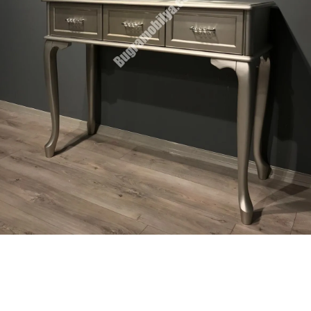
Giriş Yap
Beni hatırla
Parolanızı mı unuttunuz?
Parolanızı mı unuttunuz?
Hesap Oluştur