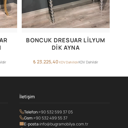
AR
BONCUK DRESUAR LİLYUM
M
DİK AYNA
₺
23.225,40
ldir
KDV Dahildir
KDV Dahilldir
İletişim
Telefon:
+90 532 599 37 05
Gsm:
+90 532 499 55 37
E-posta:
info@bugramobilya.com.tr