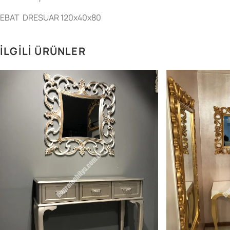
EBAT DRESUAR 120x40x80
İLGILI ÜRÜNLER