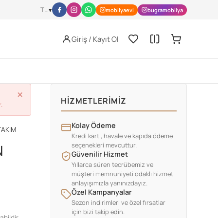
l-activity/nutrition/index.html
JISSN Archive -
https://jissn.biomedcen
TL ▾
mobilyaevi
bugramobilya
Giriş / Kayıt Ol
×
HIZMETLERIMIZ
.
Kolay Ödeme
TAKIM
Kredi kartı, havale ve kapıda ödeme
seçenekleri mevcuttur.
N
Güvenilir Hizmet
Yıllarca süren tecrübemiz ve
müşteri memnuniyeti odaklı hizmet
anlayışımızla yanınızdayız.
Özel Kampanyalar
Sezon indirimleri ve özel fırsatlar
için bizi takip edin.
ahildir