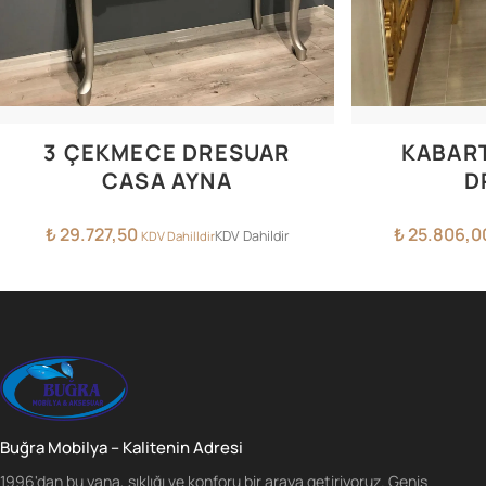
3 ÇEKMECE DRESUAR
KABART
CASA AYNA
D
₺
29.727,50
₺
25.806,0
KDV Dahildir
KDV Dahilldir
Buğra Mobilya – Kalitenin Adresi
1996'dan bu yana, şıklığı ve konforu bir araya getiriyoruz. Geniş