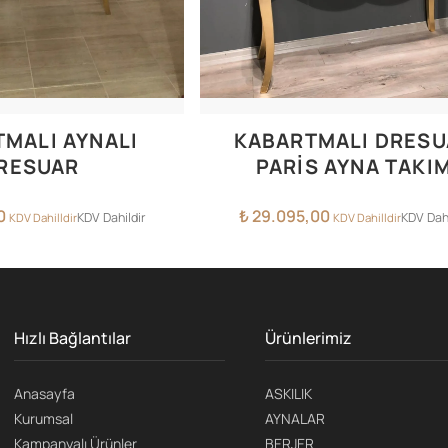
MALI AYNALI
KABARTMALI DRESU
RESUAR
PARİS AYNA TAKI
0
₺
29.095,00
KDV Dahildir
KDV Dahi
KDV Dahilldir
KDV Dahilldir
Hızlı Bağlantılar
Ürünlerimiz
Anasayfa
ASKILIK
Kurumsal
AYNALAR
Kampanyalı Ürünler
BERJER