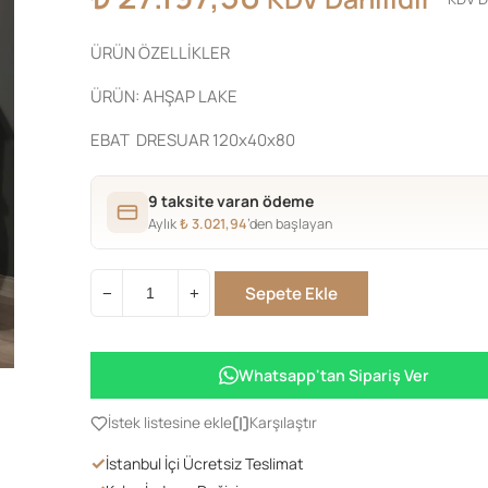
ÜRÜN ÖZELLİKLER
ÜRÜN: AHŞAP LAKE
EBAT DRESUAR 120x40x80
9 taksite varan ödeme
Aylık
₺
3.021,94
’den başlayan
Sepete Ekle
−
+
3
ÇAKMECE
DRESUAR
Whatsapp'tan Sipariş Ver
MİLAN
AYNA
İstek listesine ekle
Karşılaştır
TAKIM
✓
İstanbul İçi Ücretsiz Teslimat
adet