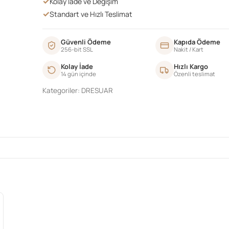
✓
Kolay İade ve Değişim
✓
Standart ve Hızlı Teslimat
Güvenli Ödeme
Kapıda Ödeme
256-bit SSL
Nakit / Kart
Kolay İade
Hızlı Kargo
14 gün içinde
Özenli teslimat
Kategoriler:
DRESUAR