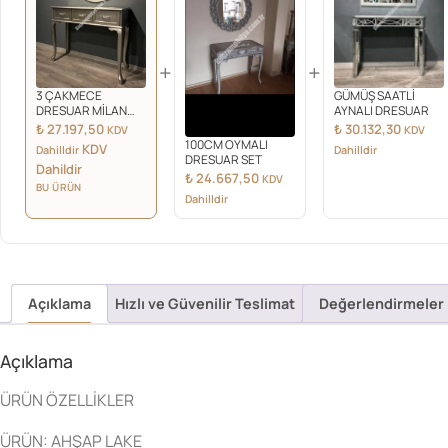
+
+
3 ÇAKMECE
GÜMÜŞ SAATLİ
DRESUAR MİLAN
AYNALI DRESUAR
AYNA TAKIM
₺
27.197,50
₺
30.132,30
KDV
KDV
100CM OYMALI
KDV
Dahilldir
Dahilldir
DRESUAR SET
Dahildir
₺
24.667,50
KDV
BU ÜRÜN
Dahilldir
Açıklama
Hızlı ve Güvenilir Teslimat
Değerlendirmeler 
Açıklama
ÜRÜN ÖZELLİKLER
ÜRÜN: AHŞAP LAKE