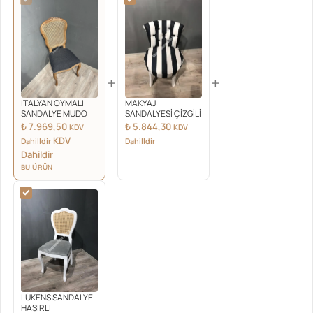
+
+
İTALYAN OYMALI
MAKYAJ
SANDALYE MUDO
SANDALYESİ ÇİZGİLİ
₺
7.969,50
₺
5.844,30
KDV
KDV
KDV
Dahilldir
Dahilldir
Dahildir
BU ÜRÜN
LÜKENS SANDALYE
HASIRLI