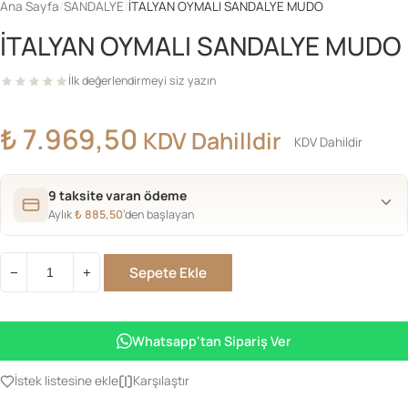
Ana Sayfa
/
SANDALYE
/
İTALYAN OYMALI SANDALYE MUDO
İTALYAN OYMALI SANDALYE MUDO
İlk değerlendirmeyi siz yazın
₺
7.969,50
KDV Dahilldir
KDV Dahildir
9 taksite varan ödeme
Aylık
₺
885,50
’den başlayan
Sepete Ekle
−
+
İTALYAN
OYMALI
SANDALYE
Whatsapp'tan Sipariş Ver
MUDO
adet
İstek listesine ekle
Karşılaştır