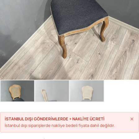
Parolanızı mı unuttunuz?
Hesap Oluştur
×
İSTANBUL DIŞI GÖNDERİMLERDE + NAKLİYE ÜCRETİ
İstanbul dışı siparişlerde nakliye bedeli fiyata dahil değildir.