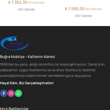
₺
7.362,30
KDV Dahilldir
₺
7.590,00
KDV Dahilldir
KDV Dahildir
KDV Dahildir
Buğra Mobilya – Kalitenin Adresi
1996'dan bu yana, şıklığı ve konforu bir araya getiriyoruz. Geniş ürün
yelpazemiz, uygun fiyatlarımız ve ücretsiz İstanbul içi teslimat
avantajlarımızla sizlere hizmet vermekten gurur duyuyoruz.
Hayal Edin, Biz Gerçekleştirelim!
Hızlı Bağlantılar