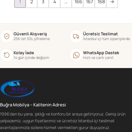
1
2
3
4
…
166
167
168
→
Güvenli Alışveriş
Ücretsiz Teslimat
256-bit SSL şifreleme
İstanbul içi tüm siparişlerde
Kolay İade
WhatsApp Destek
14 gün içinde değişim
Hızlı ve canlı yanıt
Buğra Mobilya – Kalitenin Adresi
1996'dan bu yana, şıklığı ve konforu bir araya getiriyoruz. Geniş ürün
yelpazemiz, uygun fiyatlarımız ve ücretsiz İstanbul içi teslimat
avantajlarımızla sizlere hizmet vermekten gurur duyuyoruz.