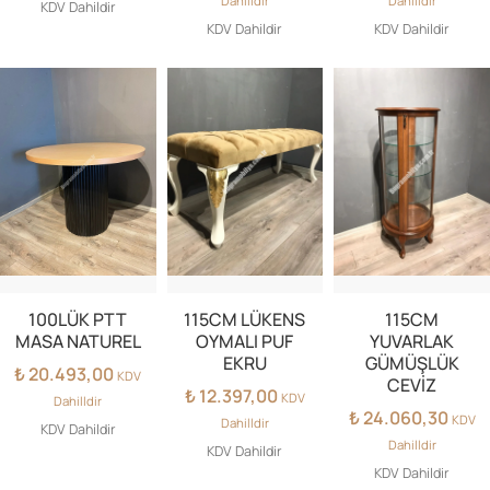
Dahilldir
Dahilldir
KDV Dahildir
KDV Dahildir
KDV Dahildir
100LÜK PTT
115CM LÜKENS
115CM
MASA NATUREL
OYMALI PUF
YUVARLAK
EKRU
GÜMÜŞLÜK
₺
20.493,00
KDV
CEVİZ
₺
12.397,00
KDV
Dahilldir
₺
24.060,30
KDV
Dahilldir
KDV Dahildir
Dahilldir
KDV Dahildir
KDV Dahildir