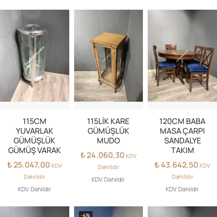
115CM
115LİK KARE
120CM BABA
YUVARLAK
GÜMÜŞLÜK
MASA ÇARPI
GÜMÜŞLÜK
MUDO
SANDALYE
GÜMÜŞ VARAK
TAKIM
₺
24.060,30
KDV
₺
25.047,00
₺
43.642,50
KDV
KDV
Dahilldir
Dahilldir
Dahilldir
KDV Dahildir
KDV Dahildir
KDV Dahildir
-4%