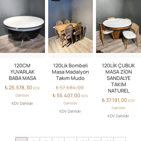
120CM
120Lik Bombeli
120LİK ÇUBUK
YUVARLAK
Masa Madalyon
MASA ZİON
BABA MASA
Takım Mudo
SANDALYE
TAKIM
Orijinal
₺
25.578,30
₺
57.684,00
KDV
NATUREL
fiyat:
Şu
₺
55.407,00
Dahilldir
KDV
₺
37.191,00
₺ 57.684,00.
andaki
KDV
KDV Dahildir
Dahilldir
fiyat:
Dahilldir
KDV Dahildir
₺ 55.407,00.
KDV Dahildir