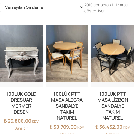
2010 sonuçtan 1–12 arası
gösteriliyor
Parolanızı mı unuttunuz?
Hesap Oluştur
100LUK GOLD
100LÜK PTT
100LÜK PTT
DRESUAR
MASA ALEGRA
MASA LİZBON
MERMER
SANDALYE
SANDALYE
DESEN
TAKIM
TAKIM
NATUREL
NATUREL
₺
25.806,00
KDV
₺
38.709,00
₺
36.432,00
KDV
KDV
Dahilldir