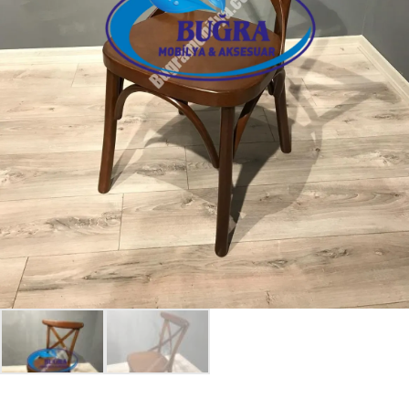
Giriş Yap
Beni hatırla
Parolanızı mı unuttunuz?
Parolanızı mı unuttunuz?
Hesap Oluştur