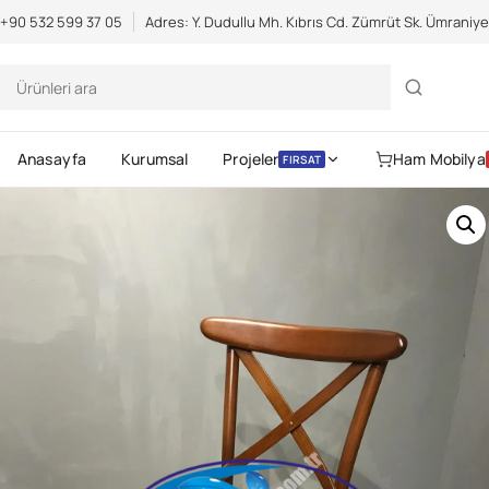
Scientific Bodybuilding:
an extensive catalog of pharmaceuticals -
s
+90 532 599 37 05
Adres: Y. Dudullu Mh. Kıbrıs Cd. Zümrüt Sk. Ümraniy
Anasayfa
Kurumsal
Projeler
Ham Mobilya
FIRSAT
Gerekli
Kullanıcı adı veya e-posta
Parola
*
Gerekli
adresi
*