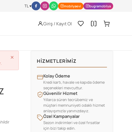
l-activity/nutrition/index.html
JISSN Archive -
https://jissn.biomedcen
TL ▾
mobilyaevi
bugramobilya
Giriş / Kayıt Ol
×
HIZMETLERIMIZ
.
Kolay Ödeme
Kredi kartı, havale ve kapıda ödeme
seçenekleri mevcuttur.
Z
Güvenilir Hizmet
Yıllarca süren tecrübemiz ve
müşteri memnuniyeti odaklı hizmet
anlayışımızla yanınızdayız.
Özel Kampanyalar
hildir
Sezon indirimleri ve özel fırsatlar
için bizi takip edin.