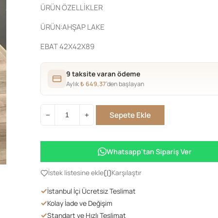
ÜRÜN ÖZELLİKLER
ÜRÜN:AHŞAP LAKE
EBAT 42X42X89
9 taksite varan ödeme
Aylık
₺
649,37
’den başlayan
Sepete Ekle
−
+
LÜKS
ÇARPI
SANDALYE
Whatsapp'tan Sipariş Ver
CEVİZ
adet
İstek listesine ekle
Karşılaştır
✓
İstanbul İçi Ücretsiz Teslimat
✓
Kolay İade ve Değişim
✓
Standart ve Hızlı Teslimat