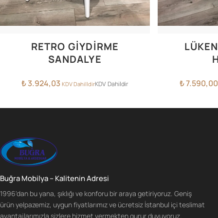
RETRO GİYDİRME
LÜKEN
SANDALYE
H
₺
3.924,03
₺
7.590,00
KDV Dahildir
KDV Dahilldir
Buğra Mobilya – Kalitenin Adresi
1996'dan bu yana, şıklığı ve konforu bir araya getiriyoruz. Geniş
ürün yelpazemiz, uygun fiyatlarımız ve ücretsiz İstanbul içi teslimat
avantajlarımızla sizlere hizmet vermekten gurur duyuyoruz.