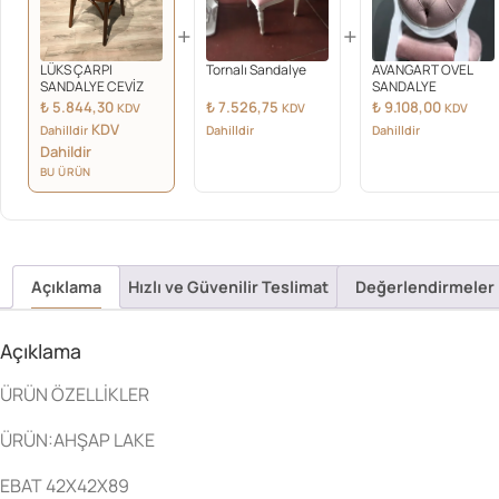
+
+
LÜKS ÇARPI
Tornalı Sandalye
AVANGART OVEL
SANDALYE CEVİZ
SANDALYE
₺
5.844,30
₺
7.526,75
₺
9.108,00
KDV
KDV
KDV
KDV
Dahilldir
Dahilldir
Dahilldir
Dahildir
BU ÜRÜN
Açıklama
Hızlı ve Güvenilir Teslimat
Değerlendirmeler 
Açıklama
ÜRÜN ÖZELLİKLER
ÜRÜN:AHŞAP LAKE
EBAT 42X42X89