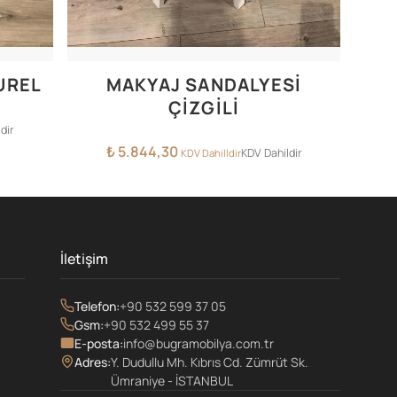
UREL
MAKYAJ SANDALYESİ
ÇİZGİLİ
dir
₺
5.844,30
KDV Dahildir
KDV Dahilldir
İletişim
Telefon:
+90 532 599 37 05
Gsm:
+90 532 499 55 37
E-posta:
info@bugramobilya.com.tr
Adres:
Y. Dudullu Mh. Kıbrıs Cd. Zümrüt Sk.
Ümraniye - İSTANBUL