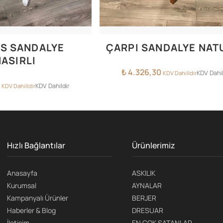
S SANDALYE
ÇARPI SANDALYE NAT
ASIRLI
₺
4.326,30
KDV Dahil
KDV Dahilldir
KDV Dahildir
KDV Dahilldir
Hızlı Bağlantılar
Ürünlerimiz
Anasayfa
ASKILIK
Kurumsal
AYNALAR
Kampanyalı Ürünler
BERJER
Haberler & Blog
DRESUAR
İletişim
EN ÇOK SATANLAR