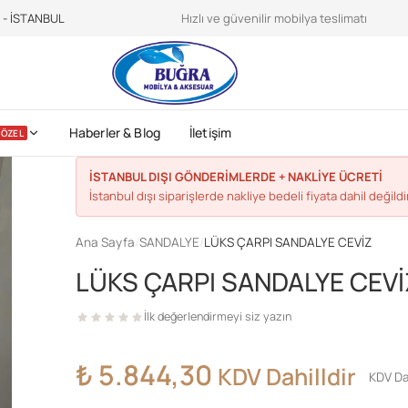
teroidilegalionline.it
CDC sports nutrition -
https://www.cdc.gov/physica
e - İSTANBUL
Hızlı ve güvenilir mobilya teslimatı
Haberler & Blog
İletişim
ÖZEL
İSTANBUL DIŞI GÖNDERİMLERDE + NAKLİYE ÜCRETİ
İstanbul dışı siparişlerde nakliye bedeli fiyata dahil değildir
Ana Sayfa
/
SANDALYE
/
LÜKS ÇARPI SANDALYE CEVİZ
LÜKS ÇARPI SANDALYE CEVİ
İlk değerlendirmeyi siz yazın
₺
5.844,30
KDV Dahilldir
KDV Da