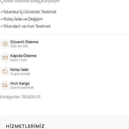
İstek listesine ekle
Karşılaştır
FIRÇALI
✓
İstanbul İçi Ücretsiz Teslimat
adet
✓
Kolay İade ve Değişim
✓
Standart ve Hızlı Teslimat
Güvenli Ödeme
256-bit SSL
Kapıda Ödeme
Nakit / Kart
Kolay İade
14 gün içinde
Hızlı Kargo
Özenli teslimat
Kategoriler:
SANDALYE
HIZMETLERIMIZ