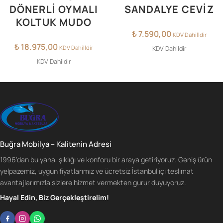
DÖNERLI OYMALI
SANDALYE CEVIZ
KOLTUK MUDO
₺
7.590,00
KDV Dahilldir
₺
18.975,00
KDV Dahilldir
KDV Dahildir
KDV Dahildir
Buğra Mobilya – Kalitenin Adresi
1996'dan bu yana, şıklığı ve konforu bir araya getiriyoruz. Geniş ürün
yelpazemiz, uygun fiyatlarımız ve ücretsiz İstanbul içi teslimat
avantajlarımızla sizlere hizmet vermekten gurur duyuyoruz.
Hayal Edin, Biz Gerçekleştirelim!