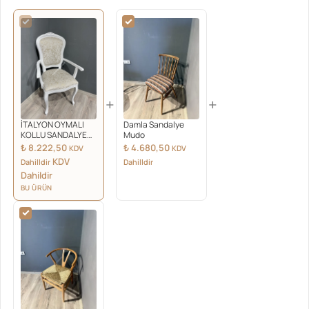
+
+
İTALYON OYMALI
Damla Sandalye
KOLLU SANDALYE
Mudo
SİYAH FIRÇALI
₺
8.222,50
₺
4.680,50
KDV
KDV
KDV
Dahilldir
Dahilldir
Dahildir
BU ÜRÜN