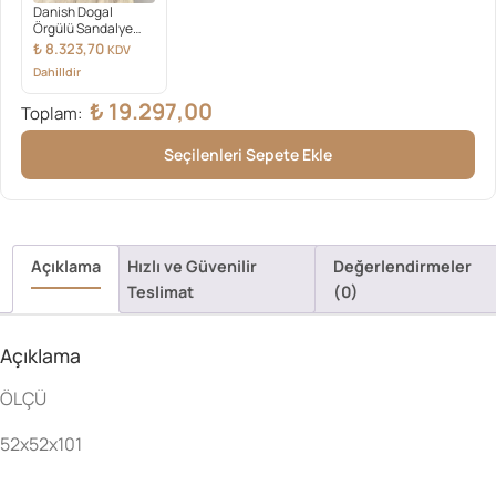
Danish Dogal
Örgülü Sandalye
Naturel
₺
8.323,70
KDV
Dahilldir
₺
19.297,00
Toplam:
Seçilenleri Sepete Ekle
Açıklama
Hızlı ve Güvenilir
Değerlendirmeler
Teslimat
(0)
Açıklama
ÖLÇÜ
52x52x101