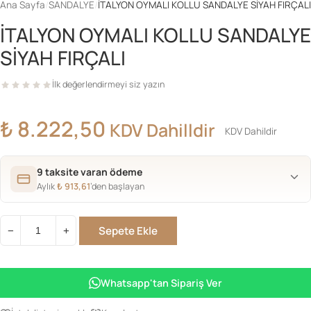
Ana Sayfa
/
SANDALYE
/
İTALYON OYMALI KOLLU SANDALYE SİYAH FIRÇALI
İTALYON OYMALI KOLLU SANDALYE
SİYAH FIRÇALI
İlk değerlendirmeyi siz yazın
₺
8.222,50
KDV Dahilldir
KDV Dahildir
9 taksite varan ödeme
Aylık
₺
913,61
’den başlayan
Sepete Ekle
−
+
İTALYON
OYMALI
KOLLU
Whatsapp'tan Sipariş Ver
SANDALYE
SİYAH