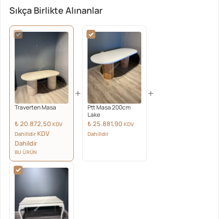
Sıkça Birlikte Alınanlar
+
+
Traverten Masa
Ptt Masa 200cm
Lake
₺
20.872,50
₺
25.881,90
KDV
KDV
KDV
Dahilldir
Dahilldir
Dahildir
BU ÜRÜN