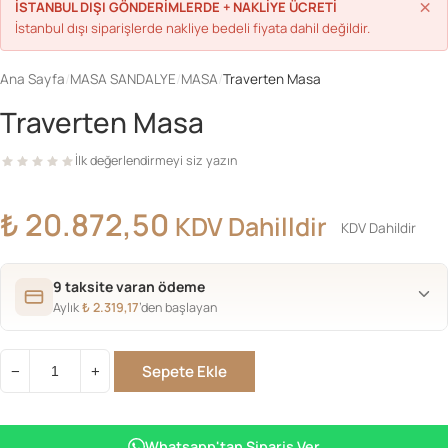
×
İSTANBUL DIŞI GÖNDERİMLERDE + NAKLİYE ÜCRETİ
İstanbul dışı siparişlerde nakliye bedeli fiyata dahil değildir.
Ana Sayfa
/
MASA SANDALYE
/
MASA
/
Traverten Masa
Traverten Masa
İlk değerlendirmeyi siz yazın
₺
20.872,50
KDV Dahilldir
KDV Dahildir
9 taksite varan ödeme
Aylık
₺
2.319,17
’den başlayan
Sepete Ekle
−
+
Traverten
Masa
adet
Whatsapp'tan Sipariş Ver