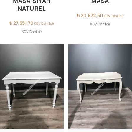
MASA SIYAH
MASA
NATUREL
₺
20.872,50
KDV Dahilldir
₺
27.551,70
KDV Dahilldir
KDV Dahildir
KDV Dahildir