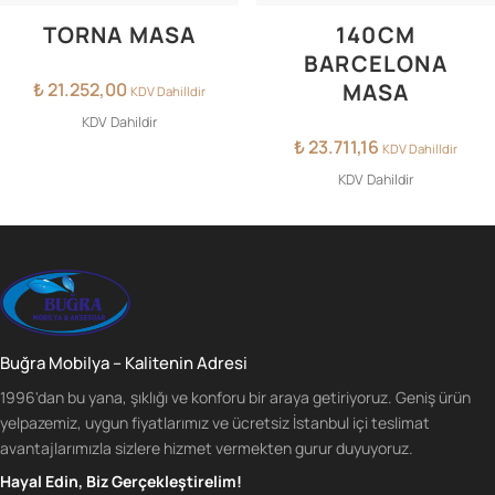
TORNA MASA
140CM
BARCELONA
₺
21.252,00
MASA
KDV Dahilldir
KDV Dahildir
₺
23.711,16
KDV Dahilldir
KDV Dahildir
Buğra Mobilya – Kalitenin Adresi
1996'dan bu yana, şıklığı ve konforu bir araya getiriyoruz. Geniş ürün
yelpazemiz, uygun fiyatlarımız ve ücretsiz İstanbul içi teslimat
avantajlarımızla sizlere hizmet vermekten gurur duyuyoruz.
Hayal Edin, Biz Gerçekleştirelim!