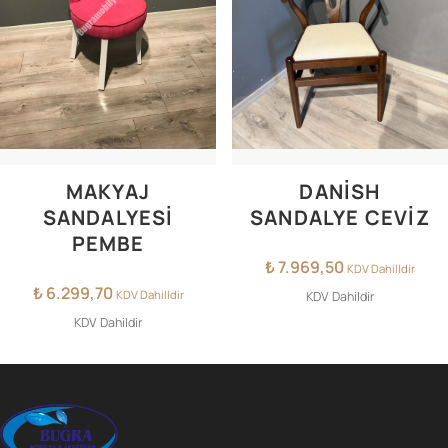
MAKYAJ
DANISH
SANDALYESİ
SANDALYE CEVIZ
PEMBE
₺
7.969,50
KDV Dahilldir
₺
6.299,70
KDV Dahilldir
KDV Dahildir
KDV Dahildir