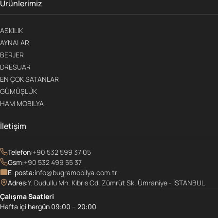
Ürünlerimiz
ASKILIK
AYNALAR
BERJER
DRESUAR
EN ÇOK SATANLAR
GÜMÜŞLÜK
HAM MOBILYA
İletişim
Telefon:
+90 532 599 37 05
Gsm:
+90 532 499 55 37
E-posta:
info@bugramobilya.com.tr
Adres:
Y. Dudullu Mh. Kıbrıs Cd. Zümrüt Sk. Ümraniye - İSTANBUL
Çalışma Saatleri
Hafta içi hergün 09:00 – 20:00