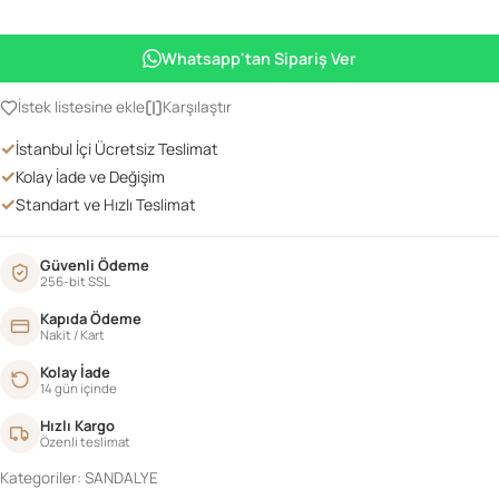
OYMALI
MADALYON
Whatsapp'tan Sipariş Ver
SANDALYE
SİYAH
İstek listesine ekle
Karşılaştır
PARLAK
✓
İstanbul İçi Ücretsiz Teslimat
adet
✓
Kolay İade ve Değişim
✓
Standart ve Hızlı Teslimat
Güvenli Ödeme
256-bit SSL
Kapıda Ödeme
Nakit / Kart
Kolay İade
14 gün içinde
Hızlı Kargo
Özenli teslimat
Kategoriler:
SANDALYE