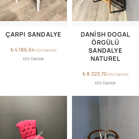
ÇARPI SANDALYE
DANISH DOGAL
ÖRGÜLÜ
₺
4.186,64
SANDALYE
KDV Dahilldir
NATUREL
KDV Dahildir
₺
8.323,70
KDV Dahilldir
KDV Dahildir