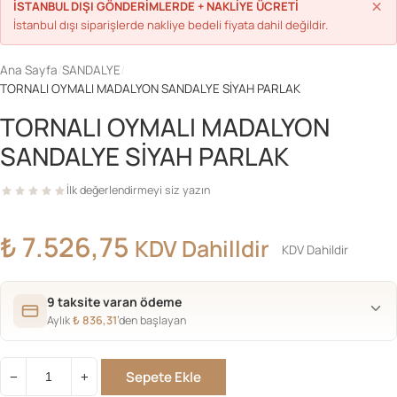
×
İSTANBUL DIŞI GÖNDERİMLERDE + NAKLİYE ÜCRETİ
İstanbul dışı siparişlerde nakliye bedeli fiyata dahil değildir.
Ana Sayfa
/
SANDALYE
/
TORNALI OYMALI MADALYON SANDALYE SİYAH PARLAK
TORNALI OYMALI MADALYON
SANDALYE SİYAH PARLAK
İlk değerlendirmeyi siz yazın
₺
7.526,75
KDV Dahilldir
KDV Dahildir
9 taksite varan ödeme
Aylık
₺
836,31
’den başlayan
Sepete Ekle
−
+
TORNALI