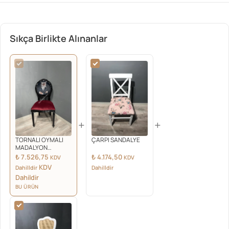
Sıkça Birlikte Alınanlar
+
+
TORNALI OYMALI
ÇARPI SANDALYE
MADALYON
SANDALYE SİYAH
₺
7.526,75
₺
4.174,50
KDV
KDV
PARLAK
KDV
Dahilldir
Dahilldir
Dahildir
BU ÜRÜN