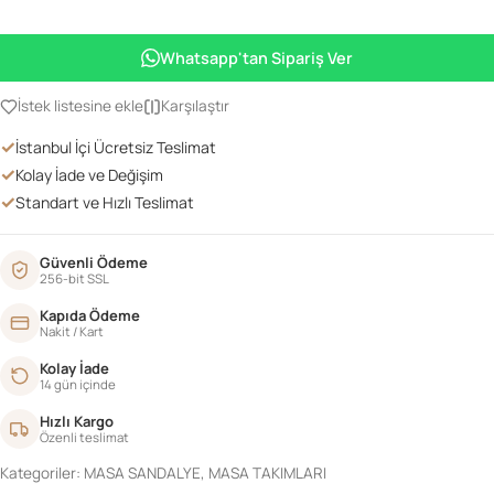
ÇİÇEKLİ
MASA
Whatsapp'tan Sipariş Ver
MADALYON
SANDALYE
İstek listesine ekle
Karşılaştır
TAKIM
✓
İstanbul İçi Ücretsiz Teslimat
BEYAZ
✓
Kolay İade ve Değişim
adet
✓
Standart ve Hızlı Teslimat
Güvenli Ödeme
256-bit SSL
Kapıda Ödeme
Nakit / Kart
Kolay İade
14 gün içinde
Hızlı Kargo
Özenli teslimat
Kategoriler:
MASA SANDALYE
,
MASA TAKIMLARI