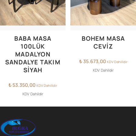
BABA MASA
BOHEM MASA
100LÜK
CEVIZ
MADALYON
SANDALYE TAKIM
₺
35.673,00
KDV Dahilldir
SIYAH
KDV Dahildir
₺
53.350,00
KDV Dahilldir
KDV Dahildir