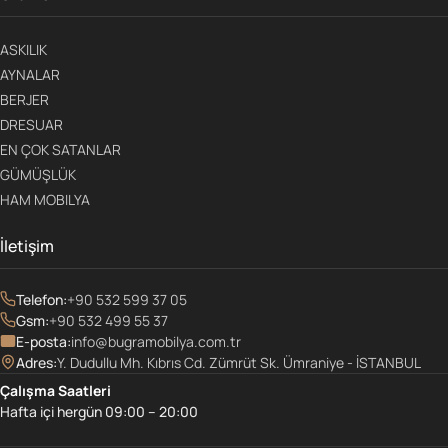
ASKILIK
AYNALAR
BERJER
DRESUAR
EN ÇOK SATANLAR
GÜMÜŞLÜK
HAM MOBILYA
İletişim
Telefon:
+90 532 599 37 05
Gsm:
+90 532 499 55 37
E-posta:
info@bugramobilya.com.tr
Adres:
Y. Dudullu Mh. Kıbrıs Cd. Zümrüt Sk. Ümraniye - İSTANBUL
Çalışma Saatleri
Hafta içi hergün 09:00 – 20:00