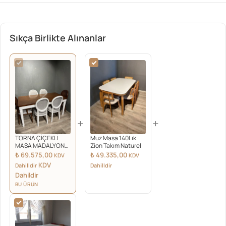
Sıkça Birlikte Alınanlar
+
+
TORNA ÇİÇEKLİ
Muz Masa 140Lık
MASA MADALYON
Zion Takım Naturel
SANDALYE TAKIM
₺
69.575,00
₺
49.335,00
KDV
KDV
BEYAZ
KDV
Dahilldir
Dahilldir
Dahildir
BU ÜRÜN