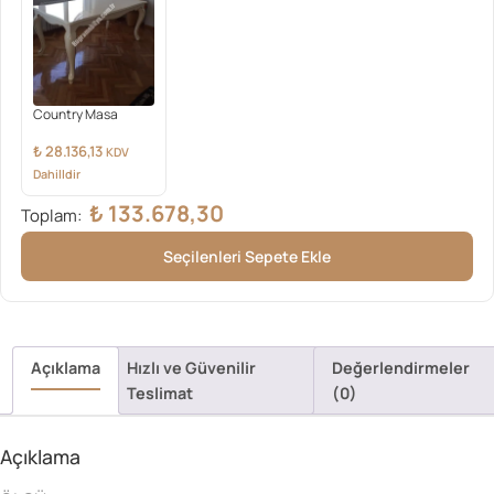
Country Masa
₺
28.136,13
KDV
Dahilldir
₺
133.678,30
Toplam:
Seçilenleri Sepete Ekle
Açıklama
Hızlı ve Güvenilir
Değerlendirmeler
Teslimat
(0)
Açıklama