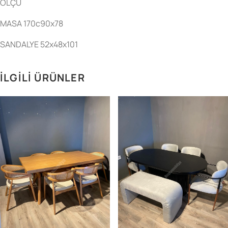
ÖLÇÜ
MASA 170c90x78
SANDALYE 52x48x101
İLGILI ÜRÜNLER