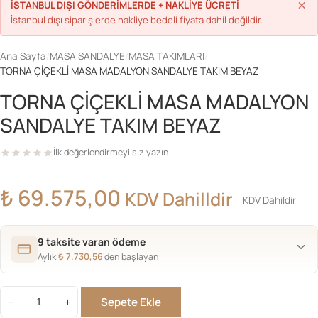
×
İSTANBUL DIŞI GÖNDERİMLERDE + NAKLİYE ÜCRETİ
İstanbul dışı siparişlerde nakliye bedeli fiyata dahil değildir.
Ana Sayfa
/
MASA SANDALYE
/
MASA TAKIMLARI
/
TORNA ÇİÇEKLİ MASA MADALYON SANDALYE TAKIM BEYAZ
TORNA ÇİÇEKLİ MASA MADALYON
SANDALYE TAKIM BEYAZ
İlk değerlendirmeyi siz yazın
₺
69.575,00
KDV Dahilldir
KDV Dahildir
9 taksite varan ödeme
Aylık
₺
7.730,56
’den başlayan
Sepete Ekle
−
+
TORNA