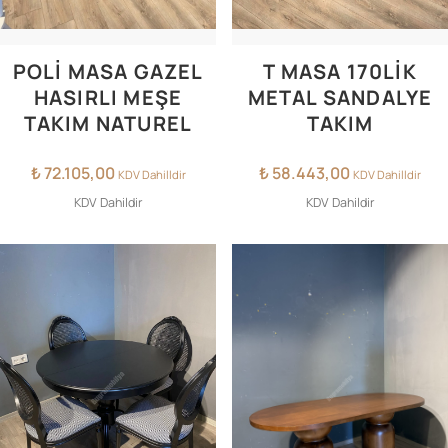
POLI MASA GAZEL
T MASA 170LIK
HASIRLI MEŞE
METAL SANDALYE
TAKIM NATUREL
TAKIM
₺
72.105,00
₺
58.443,00
KDV Dahilldir
KDV Dahilldir
KDV Dahildir
KDV Dahildir