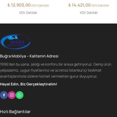
₺
12.903,00
₺
14.421,00
KDV Dahilldir
KDV Dahilldir
KDV Dahildir
KDV Dahildir
Buğra Mobilya – Kalitenin Adresi
1996'dan bu yana, şıklığı ve konforu bir araya getiriyoruz. Geniş ürün
yelpazemiz, uygun fiyatlarımız ve ücretsiz İstanbul içi teslimat
avantajlarımızla sizlere hizmet vermekten gurur duyuyoruz.
Hayal Edin, Biz Gerçekleştirelim!
Hızlı Bağlantılar