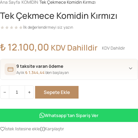
Ana Sayfa
/
KOMİDİN
/
Tek Çekmece Komidin Kırmızı
Tek Çekmece Komidin Kırmızı
İlk değerlendirmeyi siz yazın
₺
12.100,00
KDV Dahilldir
KDV Dahildir
9 taksite varan ödeme
Aylık
₺
1.344,44
’den başlayan
Sepete Ekle
−
+
Tek
Çekmece
Komidin
Whatsapp'tan Sipariş Ver
Kırmızı
adet
İstek listesine ekle
Karşılaştır