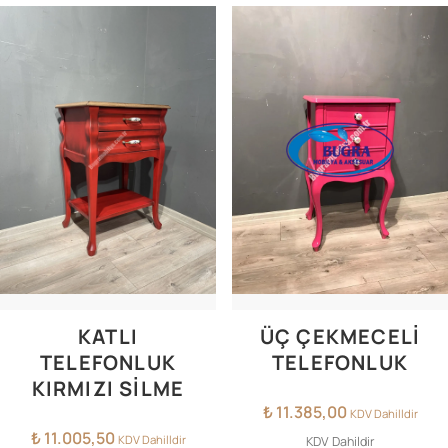
KATLI
ÜÇ ÇEKMECELİ
TELEFONLUK
TELEFONLUK
KIRMIZI SİLME
₺
11.385,00
KDV Dahilldir
₺
11.005,50
KDV Dahilldir
KDV Dahildir