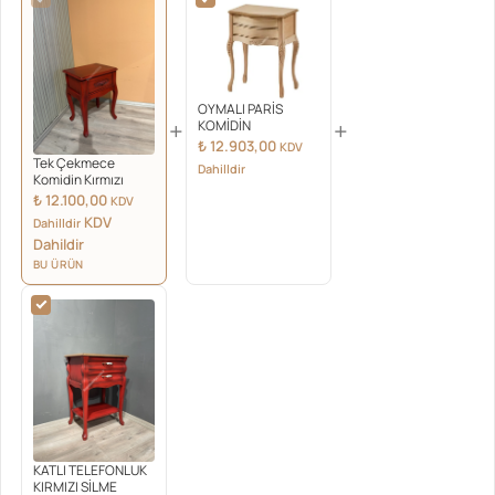
OYMALI PARİS
+
+
KOMİDİN
₺
12.903,00
KDV
Tek Çekmece
Dahilldir
Komidin Kırmızı
₺
12.100,00
KDV
KDV
Dahilldir
Dahildir
BU ÜRÜN
KATLI TELEFONLUK
KIRMIZI SİLME