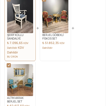
+
+
ŞERİF KOLLU
BERJEL GÖBEKLİ
SANDALYE
FİSKOS SET
₺
7.096,65
₺
51.852,35
KDV
KDV
KDV
Dahilldir
Dahilldir
Dahildir
BU ÜRÜN
ALTIN VARAK
BERJEL SET
₺
62.617,50
KDV