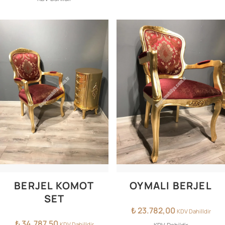
BERJEL KOMOT
OYMALI BERJEL
SET
₺
23.782,00
KDV Dahilldir
₺
34.787,50
KDV Dahilldir