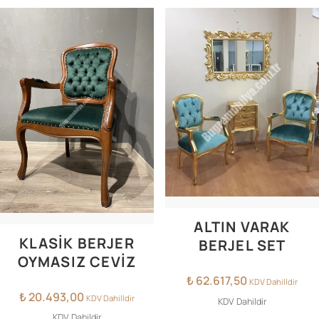
ALTIN VARAK
KLASİK BERJER
BERJEL SET
OYMASIZ CEVİZ
₺
62.617,50
KDV Dahilldir
₺
20.493,00
KDV Dahilldir
KDV Dahildir
KDV Dahildir