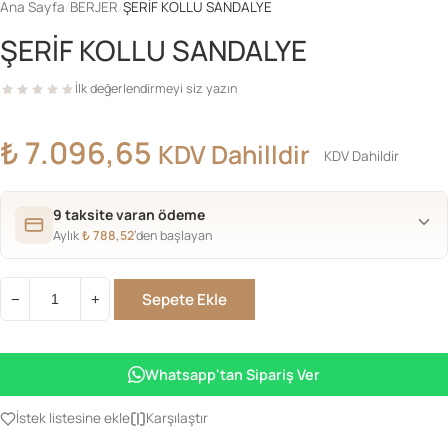
Ana Sayfa
/
BERJER
/
ŞERİF KOLLU SANDALYE
ŞERİF KOLLU SANDALYE
İlk değerlendirmeyi siz yazın
₺
7.096,65
KDV Dahilldir
KDV Dahildir
9 taksite varan ödeme
Aylık
₺
788,52
’den başlayan
Sepete Ekle
−
+
ŞERİF
KOLLU
SANDALYE
Whatsapp'tan Sipariş Ver
adet
İstek listesine ekle
Karşılaştır