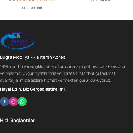
KDV Dahildir
KDV Dahildir
Buğra Mobilya – Kalitenin Adresi
1996'dan bu yana, şıklığı ve konforu bir araya getiriyoruz. Geniş ürün
yelpazemiz, uygun fiyatlarımız ve ücretsiz İstanbul içi teslimat
avantajlarımızla sizlere hizmet vermekten gurur duyuyoruz.
Hayal Edin, Biz Gerçekleştirelim!
Hızlı Bağlantılar