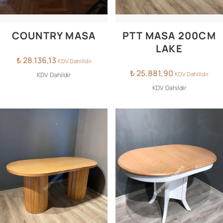
COUNTRY MASA
PTT MASA 200CM
LAKE
₺
28.136,13
KDV Dahilldir
₺
25.881,90
KDV Dahilldir
KDV Dahildir
KDV Dahildir