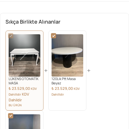
Sıkça Birlikte Alınanlar
+
+
LÜKENS OTOMATİK
120Lik Ptt Masa
MASA
Beyaz
₺
23.529,00
₺
23.529,00
KDV
KDV
KDV
Dahilldir
Dahilldir
Dahildir
BU ÜRÜN