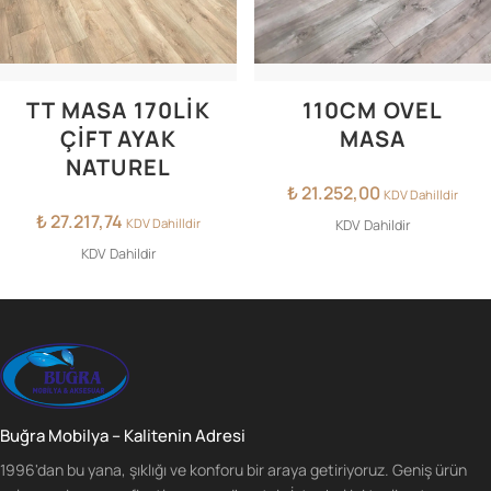
TT MASA 170LIK
110CM OVEL
ÇIFT AYAK
MASA
NATUREL
₺
21.252,00
KDV Dahilldir
₺
27.217,74
KDV Dahilldir
KDV Dahildir
KDV Dahildir
Buğra Mobilya – Kalitenin Adresi
1996'dan bu yana, şıklığı ve konforu bir araya getiriyoruz. Geniş ürün