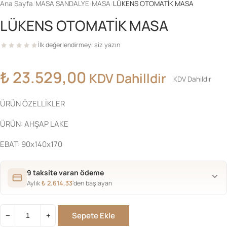
Ana Sayfa
/
MASA SANDALYE
/
MASA
/
LÜKENS OTOMATİK MASA
LÜKENS OTOMATİK MASA
İlk değerlendirmeyi siz yazın
₺
23.529,00
KDV Dahilldir
KDV Dahildir
ÜRÜN ÖZELLİKLER
ÜRÜN: AHŞAP LAKE
EBAT: 90x140x170
9 taksite varan ödeme
Aylık
₺
2.614,33
’den başlayan
Sepete Ekle
−
+
LÜKENS