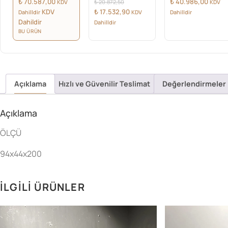
Orijinal
₺
70.587,00
₺
40.986,00
KDV
₺
20.872,50
KDV
fiyat:
Şu
KDV
₺
17.532,90
Dahilldir
KDV
Dahilldir
₺ 20.872,50.
andaki
Dahildir
Dahilldir
fiyat:
BU ÜRÜN
₺ 17.532,90.
Açıklama
Hızlı ve Güvenilir Teslimat
Değerlendirmeler 
Açıklama
ÖLÇÜ
94x44x200
İLGILI ÜRÜNLER