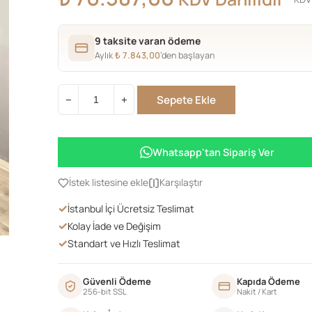
9 taksite varan ödeme
Aylık
₺
7.843,00
’den başlayan
Sepete Ekle
−
+
Lükens
Country
Vitrin
Whatsapp'tan Sipariş Ver
Koyu
Mudo
İstek listesine ekle
Karşılaştır
adet
✓
İstanbul İçi Ücretsiz Teslimat
✓
Kolay İade ve Değişim
✓
Standart ve Hızlı Teslimat
Güvenli Ödeme
Kapıda Ödeme
256-bit SSL
Nakit / Kart