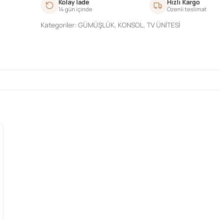
Kolay İade
Hızlı Kargo
14 gün içinde
Özenli teslimat
Kategoriler:
GÜMÜŞLÜK
,
KONSOL
,
TV ÜNİTESİ