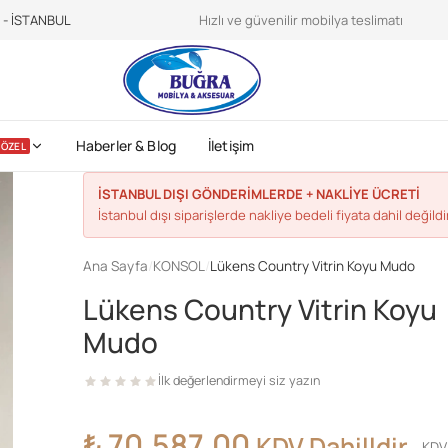
teroidilegalionline.it
CDC sports nutrition -
https://www.cdc.gov/physica
e - İSTANBUL
Hızlı ve güvenilir mobilya teslimatı
Haberler & Blog
İletişim
ÖZEL
İSTANBUL DIŞI GÖNDERİMLERDE + NAKLİYE ÜCRETİ
İstanbul dışı siparişlerde nakliye bedeli fiyata dahil değildir
Ana Sayfa
/
KONSOL
/
Lükens Country Vitrin Koyu Mudo
Lükens Country Vitrin Koyu
Mudo
İlk değerlendirmeyi siz yazın
₺
70.587,00
KDV Dahilldir
KDV 