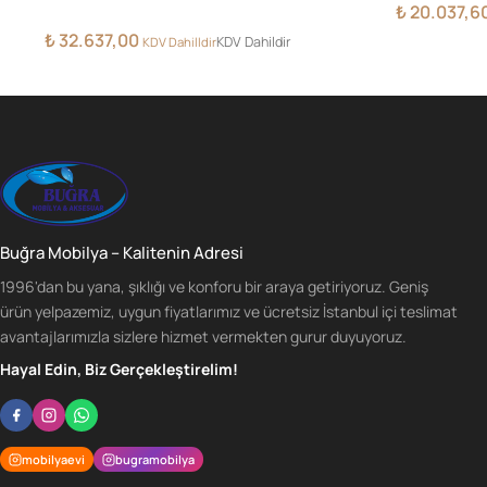
₺
20.037,6
₺
32.637,00
KDV Dahildir
KDV Dahilldir
Buğra Mobilya – Kalitenin Adresi
1996'dan bu yana, şıklığı ve konforu bir araya getiriyoruz. Geniş
ürün yelpazemiz, uygun fiyatlarımız ve ücretsiz İstanbul içi teslimat
avantajlarımızla sizlere hizmet vermekten gurur duyuyoruz.
Hayal Edin, Biz Gerçekleştirelim!
mobilyaevi
bugramobilya