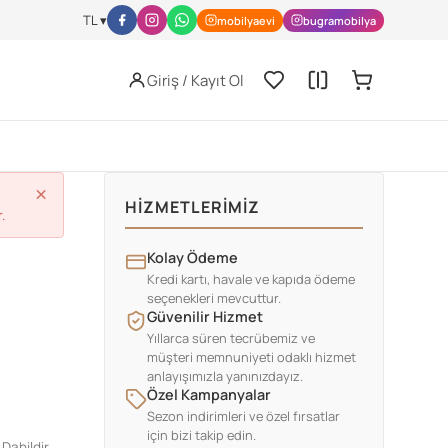
l-activity/nutrition/index.html
JISSN Archive -
https://jissn.biomedcen
TL ▾
mobilyaevi
bugramobilya
Giriş / Kayıt Ol
×
HIZMETLERIMIZ
.
Kolay Ödeme
Kredi kartı, havale ve kapıda ödeme
seçenekleri mevcuttur.
Güvenilir Hizmet
Yıllarca süren tecrübemiz ve
müşteri memnuniyeti odaklı hizmet
anlayışımızla yanınızdayız.
Özel Kampanyalar
Sezon indirimleri ve özel fırsatlar
için bizi takip edin.
Dahildir