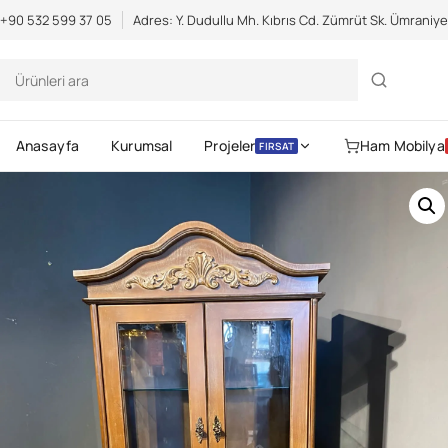
Scientific Bodybuilding:
an extensive catalog of pharmaceuticals -
s
+90 532 599 37 05
Adres: Y. Dudullu Mh. Kıbrıs Cd. Zümrüt Sk. Ümraniy
Anasayfa
Kurumsal
Projeler
Ham Mobilya
FIRSAT
Gerekli
Kullanıcı adı veya e-posta
Parola
*
Gerekli
adresi
*