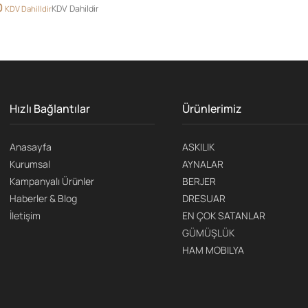
0
KDV Dahildir
KDV Dahilldir
Hızlı Bağlantılar
Ürünlerimiz
Anasayfa
ASKILIK
Kurumsal
AYNALAR
Kampanyalı Ürünler
BERJER
Haberler & Blog
DRESUAR
İletişim
EN ÇOK SATANLAR
GÜMÜŞLÜK
HAM MOBILYA