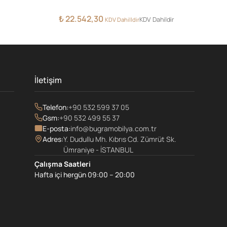
₺
22.542,30
KDV Dahildir
KDV Dahilldir
İletişim
Telefon:
+90 532 599 37 05
Gsm:
+90 532 499 55 37
E-posta:
info@bugramobilya.com.tr
Adres:
Y. Dudullu Mh. Kıbrıs Cd. Zümrüt Sk.
Ümraniye - İSTANBUL
Çalışma Saatleri
Hafta içi hergün 09:00 – 20:00