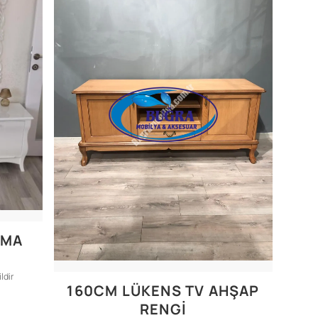
ZMA
ldir
160CM LÜKENS TV AHŞAP
RENGİ