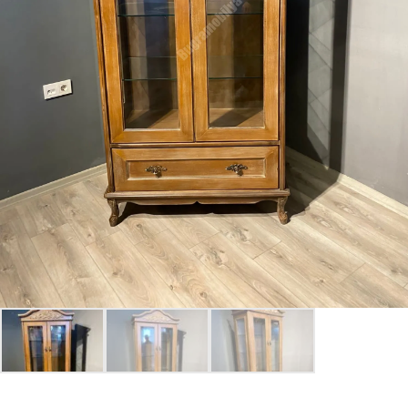
Giriş Yap
Beni hatırla
Parolanızı mı unuttunuz?
Parolanızı mı unuttunuz?
Hesap Oluştur