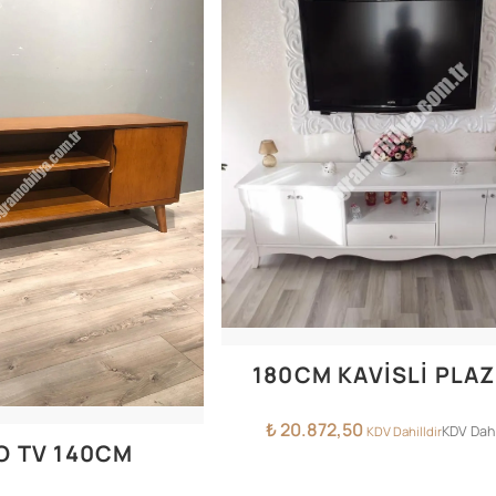
180CM KAVİSLİ PLA
₺
20.872,50
KDV Dahi
KDV Dahilldir
O TV 140CM