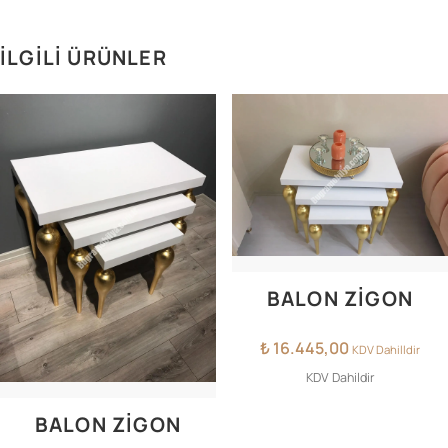
İLGILI ÜRÜNLER
BALON ZIGON
₺
16.445,00
KDV Dahilldir
KDV Dahildir
BALON ZİGON