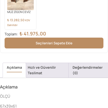
MUZ ZİGON CEVİZ
₺
13.282,50
KDV
Dahilldir
₺
41.975,00
Toplam:
Seçilenleri Sepete Ekle
Açıklama
Hızlı ve Güvenilir
Değerlendirmeler
Teslimat
(0)
Açıklama
ÖLÇÜ
67x39x61