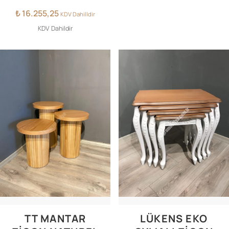
₺
16.255,25
KDV Dahilldir
KDV Dahildir
TT MANTAR
LÜKENS EKO