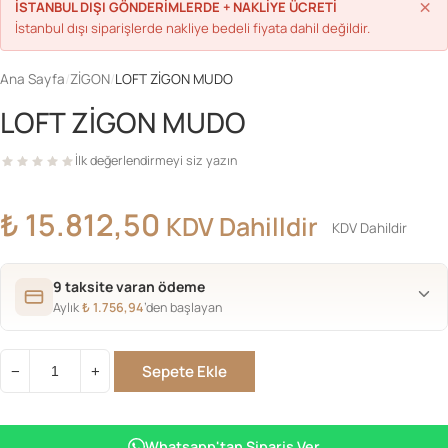
×
İSTANBUL DIŞI GÖNDERİMLERDE + NAKLİYE ÜCRETİ
İstanbul dışı siparişlerde nakliye bedeli fiyata dahil değildir.
Ana Sayfa
/
ZİGON
/
LOFT ZİGON MUDO
LOFT ZİGON MUDO
İlk değerlendirmeyi siz yazın
₺
15.812,50
KDV Dahilldir
KDV Dahildir
9 taksite varan ödeme
Aylık
₺
1.756,94
’den başlayan
Sepete Ekle
−
+
LOFT
ZİGON
MUDO
Whatsapp'tan Sipariş Ver