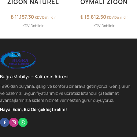
ZIGON NATUREL
OYMALI ZİGON
₺
11.157,30
₺
15.812,50
KDV Dahilldir
KDV Dahilldir
KDV Dahildir
KDV Dahildir
Buğra Mobilya – Kalitenin Adresi
1996'dan bu yana, şıklığı ve konforu bir araya getiriyoruz. Geniş ürün
yelpazemiz, uygun fiyatlarımız ve ücretsiz İstanbul içi teslimat
avantajlarımızla sizlere hizmet vermekten gurur duyuyoruz.
Hayal Edin, Biz Gerçekleştirelim!