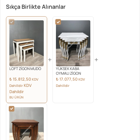
Sıkça Birlikte Alınanlar
+
+
LOFT ZİGON MUDO
YÜKSEK KABA
OYMALI ZİGON
₺
15.812,50
₺
17.077,50
KDV
KDV
KDV
Dahilldir
Dahilldir
Dahildir
BU ÜRÜN