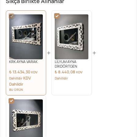
Sıkça Birlikte Alınanlar
+
+
KRK AYNA VARAK
LİLYUM AYNA
DİKDÖRTGEN
₺
13.434,30
₺
8.440,08
KDV
KDV
KDV
Dahilldir
Dahilldir
Dahildir
BU ÜRÜN