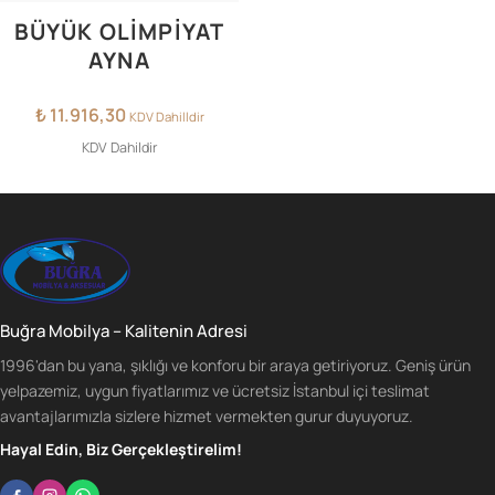
BÜYÜK OLİMPİYAT
AYNA
₺
11.916,30
KDV Dahilldir
KDV Dahildir
Buğra Mobilya – Kalitenin Adresi
1996'dan bu yana, şıklığı ve konforu bir araya getiriyoruz. Geniş ürün
yelpazemiz, uygun fiyatlarımız ve ücretsiz İstanbul içi teslimat
avantajlarımızla sizlere hizmet vermekten gurur duyuyoruz.
Hayal Edin, Biz Gerçekleştirelim!