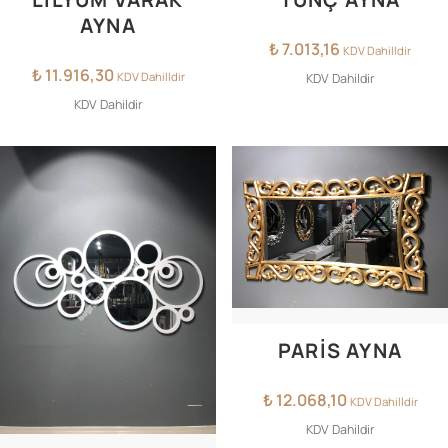
AYNA
₺
7.013,16
KDV Dahilldir
₺
11.916,30
KDV Dahilldir
KDV Dahildir
KDV Dahildir
PARİS AYNA
₺
12.068,10
KDV Dahilldir
KDV Dahildir