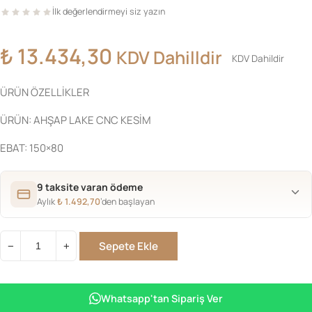
İlk değerlendirmeyi siz yazın
₺
13.434,30
KDV Dahilldir
KDV Dahildir
ÜRÜN ÖZELLİKLER
ÜRÜN: AHŞAP LAKE CNC KESİM
EBAT: 150×80
9 taksite varan ödeme
Aylık
₺
1.492,70
’den başlayan
Sepete Ekle
−
+
KRK
AYNA
VARAK
Whatsapp'tan Sipariş Ver
adet