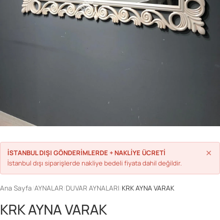
Parolanızı mı unuttunuz?
Hesap Oluştur
×
İSTANBUL DIŞI GÖNDERİMLERDE + NAKLİYE ÜCRETİ
İstanbul dışı siparişlerde nakliye bedeli fiyata dahil değildir.
Ana Sayfa
/
AYNALAR
/
DUVAR AYNALARI
/
KRK AYNA VARAK
KRK AYNA VARAK