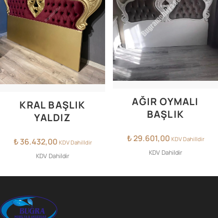
AĞIR OYMALI
KRAL BAŞLIK
BAŞLIK
YALDIZ
₺
29.601,00
KDV Dahilldir
₺
36.432,00
KDV Dahilldir
KDV Dahildir
KDV Dahildir