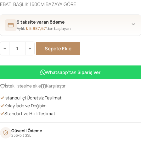
EBAT BAŞLIK 160CM BAZAYA GÖRE
9 taksite varan ödeme
Aylık
₺
5.987,67
’den başlayan
Sepete Ekle
−
+
KRAL
BAŞLIK
TAKIM
Whatsapp'tan Sipariş Ver
adet
İstek listesine ekle
Karşılaştır
✓
İstanbul İçi Ücretsiz Teslimat
✓
Kolay İade ve Değişim
✓
Standart ve Hızlı Teslimat
Güvenli Ödeme
256-bit SSL