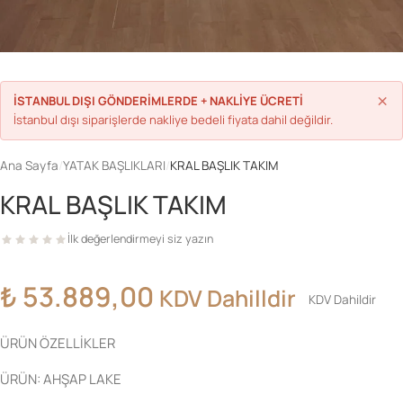
Parolanızı mı unuttunuz?
×
İSTANBUL DIŞI GÖNDERİMLERDE + NAKLİYE ÜCRETİ
İstanbul dışı siparişlerde nakliye bedeli fiyata dahil değildir.
Hesap Oluştur
Ana Sayfa
/
YATAK BAŞLIKLARI
/
KRAL BAŞLIK TAKIM
KRAL BAŞLIK TAKIM
İlk değerlendirmeyi siz yazın
₺
53.889,00
KDV Dahilldir
KDV Dahildir
ÜRÜN ÖZELLİKLER
ÜRÜN: AHŞAP LAKE