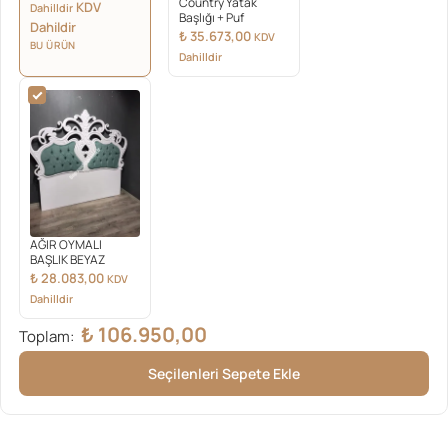
Country Yatak
KDV
Dahilldir
Başlığı + Puf
Dahildir
₺
35.673,00
KDV
BU ÜRÜN
Dahilldir
AĞIR OYMALI
BAŞLIK BEYAZ
₺
28.083,00
KDV
Dahilldir
₺
106.950,00
Toplam:
Seçilenleri Sepete Ekle