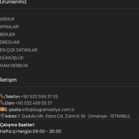
Ürünlerimiz
ASKILIK
AYNALAR
BERJER
DRESUAR
EN ÇOK SATANLAR
GÜMÜŞLÜK
HAM MOBILYA
İletişim
Telefon:
+90 532 599 37 05
Gsm:
+90 532 499 55 37
E-posta:
info@bugramobilya.com.tr
Adres:
Y. Dudullu Mh. Kıbrıs Cd. Zümrüt Sk. Ümraniye - İSTANBUL
Çalışma Saatleri
Hafta içi hergün 09:00 – 20:00