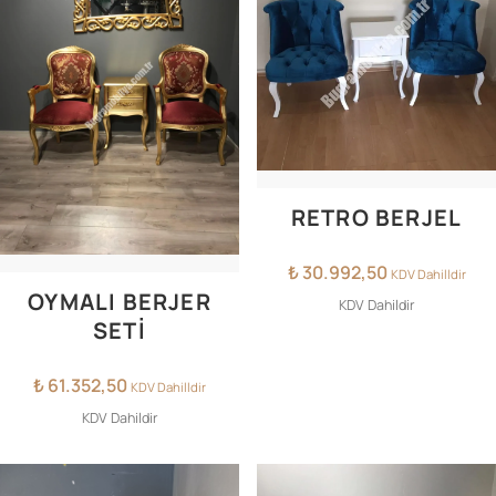
RETRO BERJEL
₺
30.992,50
KDV Dahilldir
OYMALI BERJER
KDV Dahildir
SETİ
₺
61.352,50
KDV Dahilldir
KDV Dahildir