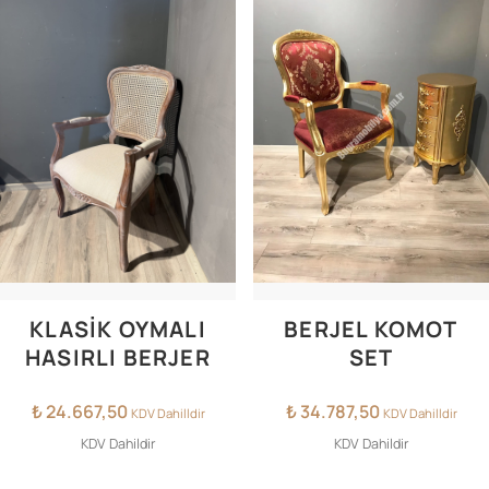
KLASIK OYMALI
BERJEL KOMOT
HASIRLI BERJER
SET
₺
24.667,50
₺
34.787,50
KDV Dahilldir
KDV Dahilldir
KDV Dahildir
KDV Dahildir