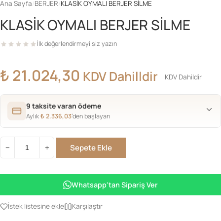
Ana Sayfa
/
BERJER
/
KLASİK OYMALI BERJER SİLME
KLASİK OYMALI BERJER SİLME
İlk değerlendirmeyi siz yazın
₺
21.024,30
KDV Dahilldir
KDV Dahildir
9 taksite varan ödeme
Aylık
₺
2.336,03
’den başlayan
Sepete Ekle
−
+
KLASİK
OYMALI
BERJER
Whatsapp'tan Sipariş Ver
SİLME
adet
İstek listesine ekle
Karşılaştır