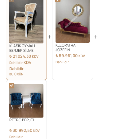
+
+
KLEOPATRA
KLASİK OYMALI
JOZEFİN
BERJER SİLME
₺
59.961,00
KDV
₺
21.024,30
KDV
Dahilldir
KDV
Dahilldir
Dahildir
BU ÜRÜN
RETRO BERJEL
₺
30.992,50
KDV
Dahilldir