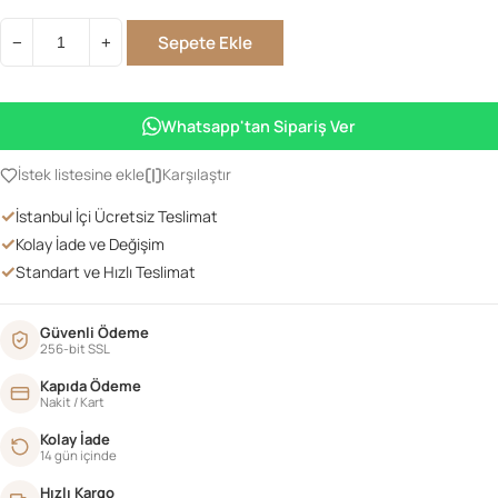
Sepete Ekle
−
+
King
Komodin
adet
Whatsapp'tan Sipariş Ver
İstek listesine ekle
Karşılaştır
✓
İstanbul İçi Ücretsiz Teslimat
✓
Kolay İade ve Değişim
✓
Standart ve Hızlı Teslimat
Güvenli Ödeme
256-bit SSL
Kapıda Ödeme
Nakit / Kart
Kolay İade
14 gün içinde
Hızlı Kargo