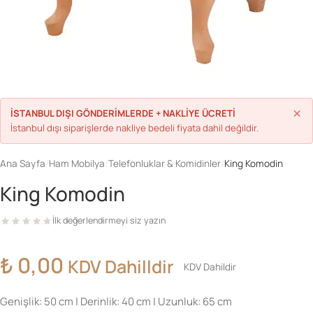
Parolanızı mı unuttunuz?
Hesap Oluştur
×
İSTANBUL DIŞI GÖNDERİMLERDE + NAKLİYE ÜCRETİ
İstanbul dışı siparişlerde nakliye bedeli fiyata dahil değildir.
Ana Sayfa
/
Ham Mobilya
/
Telefonluklar & Komidinler
/
King Komodin
King Komodin
İlk değerlendirmeyi siz yazın
₺
0,00
KDV Dahilldir
KDV Dahildir
Genişlik: 50 cm | Derinlik: 40 cm | Uzunluk: 65 cm