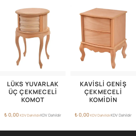
LÜKS YUVARLAK
KAVISLI GENIŞ
ÜÇ ÇEKMECELI
ÇEKMECELI
KOMOT
KOMIDIN
₺
0,00
₺
0,00
KDV Dahildir
KDV Dahildir
KDV Dahilldir
KDV Dahilldir