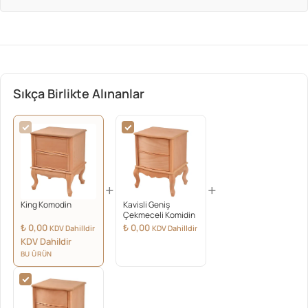
Sıkça Birlikte Alınanlar
+
+
King Komodin
Kavisli Geniş
Çekmeceli Komidin
₺
0,00
₺
0,00
KDV Dahilldir
KDV Dahilldir
KDV Dahildir
BU ÜRÜN