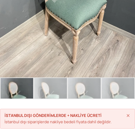
Parolanızı mı unuttunuz?
Hesap Oluştur
×
İSTANBUL DIŞI GÖNDERİMLERDE + NAKLİYE ÜCRETİ
İstanbul dışı siparişlerde nakliye bedeli fiyata dahil değildir.