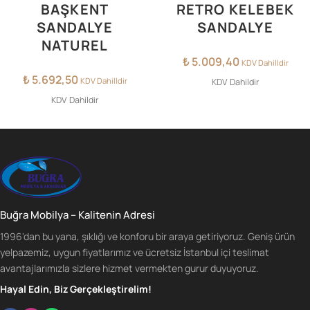
BAŞKENT
RETRO KELEBEK
SANDALYE
SANDALYE
NATUREL
₺
5.009,40
KDV Dahilldir
₺
5.692,50
KDV Dahilldir
KDV Dahildir
KDV Dahildir
Buğra Mobilya – Kalitenin Adresi
1996'dan bu yana, şıklığı ve konforu bir araya getiriyoruz. Geniş ürün
yelpazemiz, uygun fiyatlarımız ve ücretsiz İstanbul içi teslimat
avantajlarımızla sizlere hizmet vermekten gurur duyuyoruz.
Hayal Edin, Biz Gerçekleştirelim!