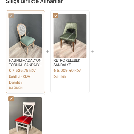
Sıkça Birlikte Alınanlar
+
+
HASIRLI MADALYON
RETRO KELEBEK
TORNALI SANDALYE
SANDALYE
BEYAZ SİLME
₺
7.526,75
₺
5.009,40
KDV
KDV
KDV
Dahilldir
Dahilldir
Dahildir
BU ÜRÜN