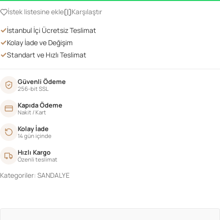
BEYAZ
İstek listesine ekle
Karşılaştır
SİLME
✓
İstanbul İçi Ücretsiz Teslimat
adet
✓
Kolay İade ve Değişim
✓
Standart ve Hızlı Teslimat
Güvenli Ödeme
256-bit SSL
Kapıda Ödeme
Nakit / Kart
Kolay İade
14 gün içinde
Hızlı Kargo
Özenli teslimat
Kategoriler:
SANDALYE