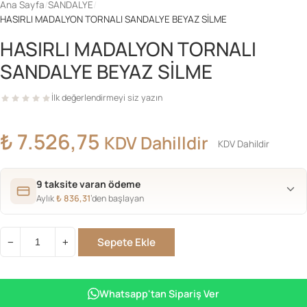
Ana Sayfa
/
SANDALYE
/
HASIRLI MADALYON TORNALI SANDALYE BEYAZ SİLME
HASIRLI MADALYON TORNALI
SANDALYE BEYAZ SİLME
İlk değerlendirmeyi siz yazın
₺
7.526,75
KDV Dahilldir
KDV Dahildir
9 taksite varan ödeme
Aylık
₺
836,31
’den başlayan
Sepete Ekle
−
+
HASIRLI
MADALYON
TORNALI
Whatsapp'tan Sipariş Ver
SANDALYE