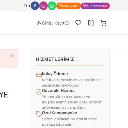
l-activity/nutrition/index.html
JISSN Archive -
https://jissn.biomedcen
TL ▾
mobilyaevi
bugramobilya
Giriş / Kayıt Ol
×
HIZMETLERIMIZ
.
Kolay Ödeme
Kredi kartı, havale ve kapıda ödeme
seçenekleri mevcuttur.
Güvenilir Hizmet
YE
Yıllarca süren tecrübemiz ve
müşteri memnuniyeti odaklı hizmet
anlayışımızla yanınızdayız.
Özel Kampanyalar
Sezon indirimleri ve özel fırsatlar
için bizi takip edin.