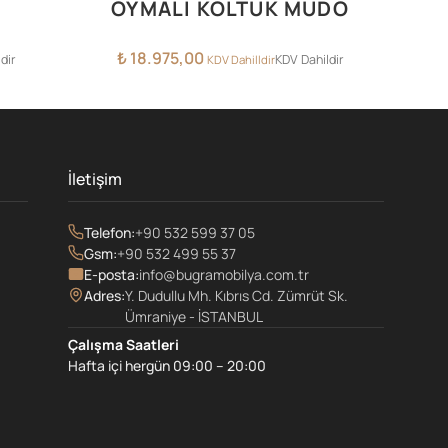
OYMALI KOLTUK MUDO
₺
18.975,00
dir
KDV Dahildir
KDV Dahilldir
İletişim
Telefon:
+90 532 599 37 05
Gsm:
+90 532 499 55 37
E-posta:
info@bugramobilya.com.tr
Adres:
Y. Dudullu Mh. Kıbrıs Cd. Zümrüt Sk.
Ümraniye - İSTANBUL
Çalışma Saatleri
Hafta içi hergün 09:00 – 20:00