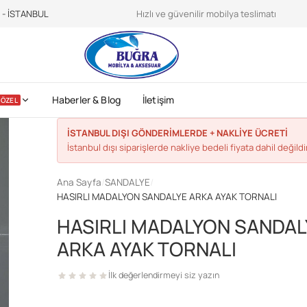
teroidilegalionline.it
CDC sports nutrition -
https://www.cdc.gov/physica
e - İSTANBUL
Hızlı ve güvenilir mobilya teslimatı
Haberler & Blog
İletişim
ÖZEL
İSTANBUL DIŞI GÖNDERİMLERDE + NAKLİYE ÜCRETİ
İstanbul dışı siparişlerde nakliye bedeli fiyata dahil değildir
Ana Sayfa
/
SANDALYE
/
HASIRLI MADALYON SANDALYE ARKA AYAK TORNALI
HASIRLI MADALYON SANDAL
ARKA AYAK TORNALI
İlk değerlendirmeyi siz yazın