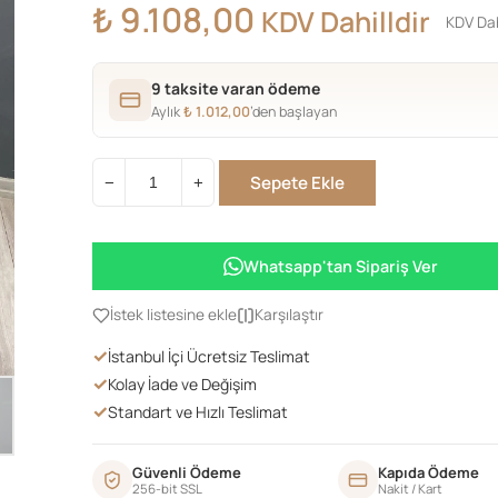
₺
9.108,00
KDV Dahilldir
KDV Dah
9 taksite varan ödeme
Aylık
₺
1.012,00
’den başlayan
Sepete Ekle
−
+
HASIRLI
MADALYON
SANDALYE
Whatsapp'tan Sipariş Ver
ARKA
AYAK
İstek listesine ekle
Karşılaştır
TORNALI
✓
İstanbul İçi Ücretsiz Teslimat
adet
✓
Kolay İade ve Değişim
✓
Standart ve Hızlı Teslimat
Güvenli Ödeme
Kapıda Ödeme
256-bit SSL
Nakit / Kart