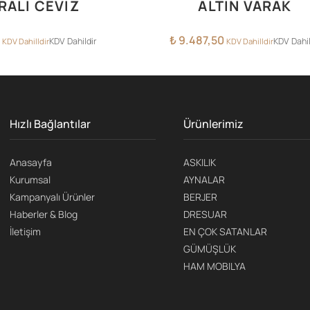
RALI CEVİZ
ALTIN VARAK
₺
9.487,50
KDV Dahildir
KDV Dahil
KDV Dahilldir
KDV Dahilldir
Hızlı Bağlantılar
Ürünlerimiz
Anasayfa
ASKILIK
Kurumsal
AYNALAR
Kampanyalı Ürünler
BERJER
Haberler & Blog
DRESUAR
İletişim
EN ÇOK SATANLAR
GÜMÜŞLÜK
HAM MOBILYA