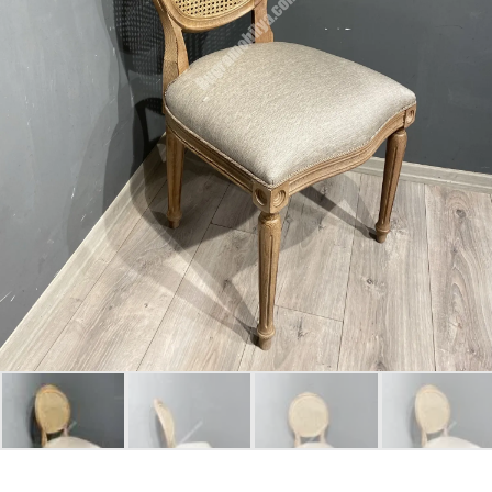
Giriş Yap
Beni hatırla
Parolanızı mı unuttunuz?
Parolanızı mı unuttunuz?
Hesap Oluştur