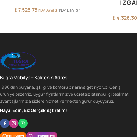
IZGA
₺
7.526,75
KDV Dahildir
KDV Dahilldir
₺
4.326,30
Buğra Mobilya – Kalitenin Adresi
1996'dan bu yana, şıklığı ve konforu bir araya getiriyoruz. Geniş
ürün yelpazemiz, uygun fiyatlarımız ve ücretsiz İstanbul içi teslimat
avantajlarımızla sizlere hizmet vermekten gurur duyuyoruz.
Hayal Edin, Biz Gerçekleştirelim!
mobilyaevi
bugramobilya