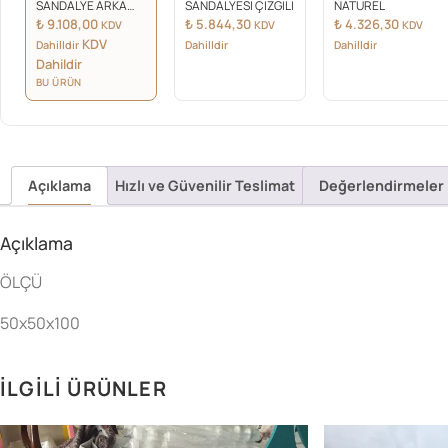
SANDALYE ARKA
SANDALYESİ ÇİZGİLİ
NATUREL
AYAK TORNALI
₺
9.108,00
₺
5.844,30
₺
4.326,30
KDV
KDV
KDV
KDV
Dahilldir
Dahilldir
Dahilldir
Dahildir
BU ÜRÜN
Açıklama
Hızlı ve Güvenilir Teslimat
Değerlendirmeler 
Açıklama
ÖLÇÜ
50x50x100
İLGILI ÜRÜNLER