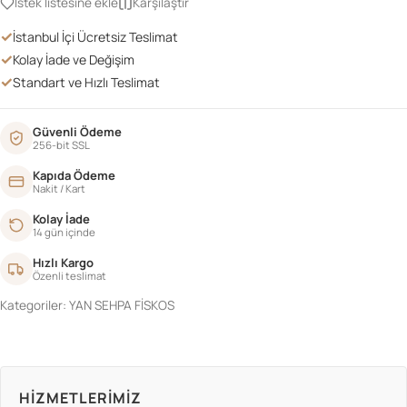
İstek listesine ekle
Karşılaştır
adet
✓
İstanbul İçi Ücretsiz Teslimat
✓
Kolay İade ve Değişim
✓
Standart ve Hızlı Teslimat
Güvenli Ödeme
256-bit SSL
Kapıda Ödeme
Nakit / Kart
Kolay İade
14 gün içinde
Hızlı Kargo
Özenli teslimat
Kategoriler:
YAN SEHPA FİSKOS
HIZMETLERIMIZ