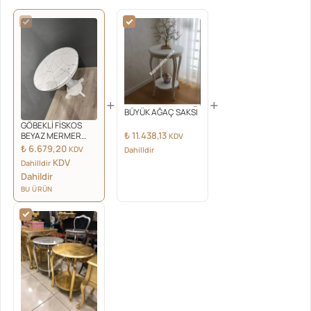
+
+
BÜYÜK AĞAÇ SAKSI
GÖBEKLİ FİSKOS
₺
11.438,13
BEYAZ MERMER
KDV
DESEN
₺
6.679,20
KDV
Dahilldir
KDV
Dahilldir
Dahildir
BU ÜRÜN