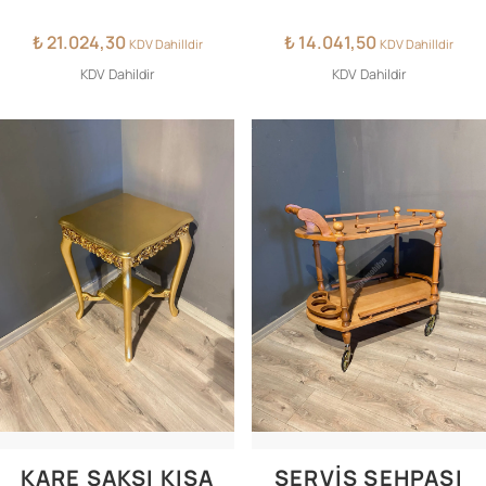
₺
21.024,30
₺
14.041,50
KDV Dahilldir
KDV Dahilldir
KDV Dahildir
KDV Dahildir
KARE SAKSI KISA
SERVIS SEHPASI