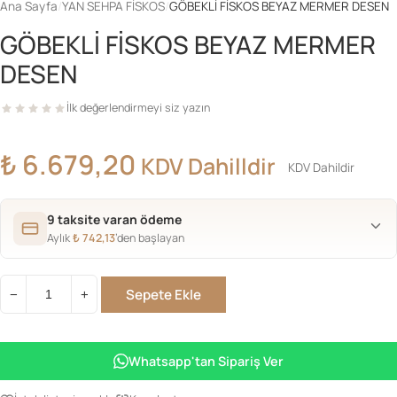
Ana Sayfa
/
YAN SEHPA FİSKOS
/
GÖBEKLİ FİSKOS BEYAZ MERMER DESEN
GÖBEKLİ FİSKOS BEYAZ MERMER
DESEN
İlk değerlendirmeyi siz yazın
₺
6.679,20
KDV Dahilldir
KDV Dahildir
9 taksite varan ödeme
Aylık
₺
742,13
’den başlayan
Sepete Ekle
−
+
GÖBEKLİ
FİSKOS
BEYAZ
Whatsapp'tan Sipariş Ver
MERMER
DESEN