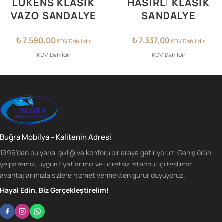
LÜKENS KLASİK
HASIRLI KLASİK
VAZO SANDALYE
SANDALYE
₺
7.590,00
₺
7.337,00
KDV Dahilldir
KDV Dahilldir
KDV Dahildir
KDV Dahildir
Buğra Mobilya – Kalitenin Adresi
1996'dan bu yana, şıklığı ve konforu bir araya getiriyoruz. Geniş ürün
yelpazemiz, uygun fiyatlarımız ve ücretsiz İstanbul içi teslimat
avantajlarımızla sizlere hizmet vermekten gurur duyuyoruz.
Hayal Edin, Biz Gerçekleştirelim!