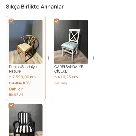
Sıkça Birlikte Alınanlar
+
+
Danish Sandalye
ÇARPI SANDALYE
Naturel
ÇİÇEKLİ
₺
7.590,00
₺
4.111,25
KDV
KDV
KDV
Dahilldir
Dahilldir
Dahildir
BU ÜRÜN