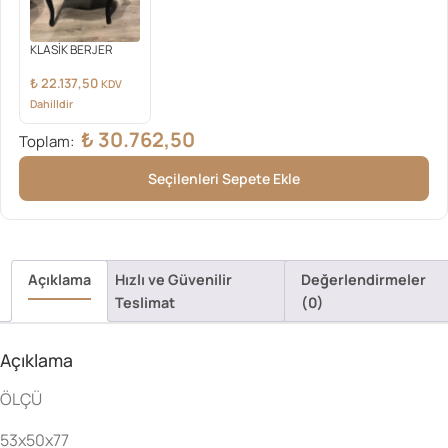
KLASİK BERJER
₺
22.137,50
KDV
Dahilldir
₺
30.762,50
Toplam:
Seçilenleri Sepete Ekle
Açıklama
Hızlı ve Güvenilir
Değerlendirmeler
Teslimat
(0)
Açıklama
ÖLÇÜ
53x50x77