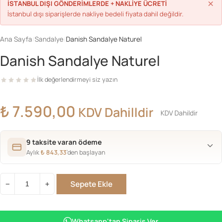
×
İSTANBUL DIŞI GÖNDERİMLERDE + NAKLİYE ÜCRETİ
İstanbul dışı siparişlerde nakliye bedeli fiyata dahil değildir.
Ana Sayfa
/
Sandalye
/
Danish Sandalye Naturel
Danish Sandalye Naturel
İlk değerlendirmeyi siz yazın
₺
7.590,00
KDV Dahilldir
KDV Dahildir
9 taksite varan ödeme
Aylık
₺
843,33
’den başlayan
Sepete Ekle
−
+
Danish
Sandalye
Naturel
Whatsapp'tan Sipariş Ver