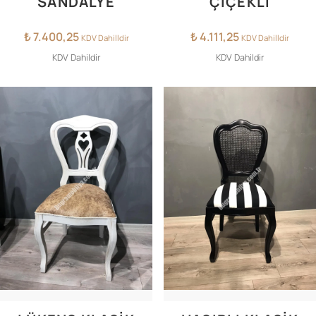
SANDALYE
ÇİÇEKLİ
₺
7.400,25
₺
4.111,25
KDV Dahilldir
KDV Dahilldir
KDV Dahildir
KDV Dahildir