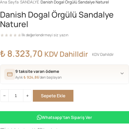
Ana Sayfa
/
SANDALYE
/
Danish Dogal Örgülü Sandalye Naturel
Danish Dogal Örgülü Sandalye
Naturel
İlk değerlendirmeyi siz yazın
₺
8.323,70
KDV Dahilldir
KDV Dahildir
9 taksite varan ödeme
Aylık
₺
924,86
’den başlayan
Sepete Ekle
−
+
Danish
Dogal
Örgülü
Whatsapp'tan Sipariş Ver
Sandalye
Naturel