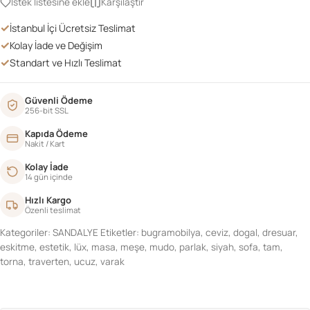
İstek listesine ekle
Karşılaştır
adet
✓
İstanbul İçi Ücretsiz Teslimat
✓
Kolay İade ve Değişim
✓
Standart ve Hızlı Teslimat
Güvenli Ödeme
256-bit SSL
Kapıda Ödeme
Nakit / Kart
Kolay İade
14 gün içinde
Hızlı Kargo
Özenli teslimat
Kategoriler:
SANDALYE
Etiketler:
bugramobilya
,
ceviz
,
dogal
,
dresuar
,
eskitme
,
estetik
,
lüx
,
masa
,
meşe
,
mudo
,
parlak
,
siyah
,
sofa
,
tam
,
torna
,
traverten
,
ucuz
,
varak