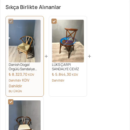
Sıkça Birlikte Alınanlar
+
+
Danish Dogal
LÜKS ÇARPI
Örgülü Sandalye
SANDALYE CEVİZ
Naturel
₺
8.323,70
₺
5.844,30
KDV
KDV
KDV
Dahilldir
Dahilldir
Dahildir
BU ÜRÜN