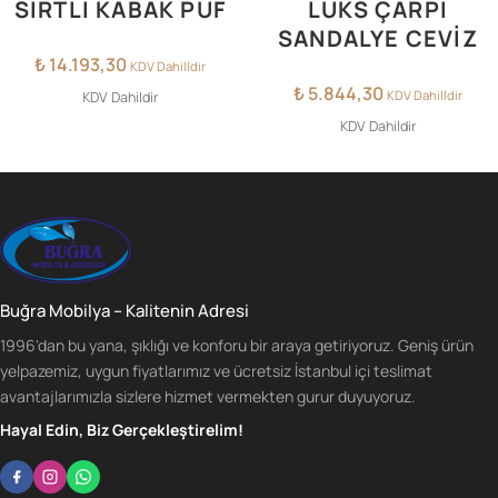
SIRTLI KABAK PUF
LÜKS ÇARPI
SANDALYE CEVİZ
₺
14.193,30
KDV Dahilldir
₺
5.844,30
KDV Dahilldir
KDV Dahildir
KDV Dahildir
Buğra Mobilya – Kalitenin Adresi
1996'dan bu yana, şıklığı ve konforu bir araya getiriyoruz. Geniş ürün
yelpazemiz, uygun fiyatlarımız ve ücretsiz İstanbul içi teslimat
avantajlarımızla sizlere hizmet vermekten gurur duyuyoruz.
Hayal Edin, Biz Gerçekleştirelim!