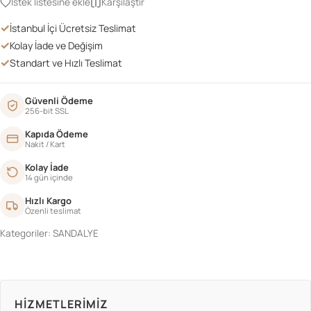
İstek listesine ekle
Karşılaştır
adet
✓
İstanbul İçi Ücretsiz Teslimat
✓
Kolay İade ve Değişim
✓
Standart ve Hızlı Teslimat
Güvenli Ödeme
256-bit SSL
Kapıda Ödeme
Nakit / Kart
Kolay İade
14 gün içinde
Hızlı Kargo
Özenli teslimat
Kategoriler:
SANDALYE
HIZMETLERIMIZ