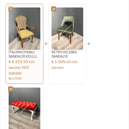
+
+
İTALYAN OYMALI
RETRO KELEBEK
SANDALYE KOLLU
SANDALYE
MUDO
₺
8.222,50
₺
5.009,40
KDV
KDV
KDV
Dahilldir
Dahilldir
Dahildir
BU ÜRÜN