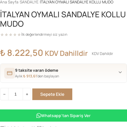
Ana Sayfa
/
SANDALYE
/
İTALYAN OYMALI SANDALYE KOLLU MUDO
İTALYAN OYMALI SANDALYE KOLLU
MUDO
İlk değerlendirmeyi siz yazın
₺
8.222,50
KDV Dahilldir
KDV Dahildir
9 taksite varan ödeme
Aylık
₺
913,61
’den başlayan
Sepete Ekle
−
+
İTALYAN
OYMALI
SANDALYE
Whatsapp'tan Sipariş Ver
KOLLU
MUDO