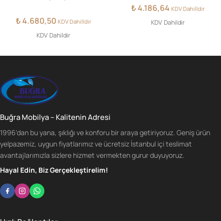
₺
4.186,64
KDV Dahilldir
₺
4.680,50
KDV Dahilldir
KDV Dahildir
KDV Dahildir
Buğra Mobilya – Kalitenin Adresi
1996'dan bu yana, şıklığı ve konforu bir araya getiriyoruz. Geniş ürün
yelpazemiz, uygun fiyatlarımız ve ücretsiz İstanbul içi teslimat
avantajlarımızla sizlere hizmet vermekten gurur duyuyoruz.
Hayal Edin, Biz Gerçekleştirelim!