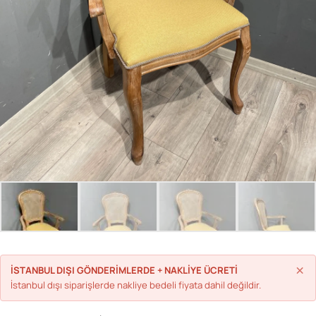
Parolanızı mı unuttunuz?
Hesap Oluştur
×
İSTANBUL DIŞI GÖNDERİMLERDE + NAKLİYE ÜCRETİ
İstanbul dışı siparişlerde nakliye bedeli fiyata dahil değildir.