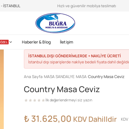
teroidilegalionline.it
CDC sports nutrition -
https://www.cdc.gov/physica
e - İSTANBUL
Hızlı ve güvenilir mobilya teslimatı
Haberler & Blog
İletişim
ÖZEL
İSTANBUL DIŞI GÖNDERİMLERDE + NAKLİYE ÜCRETİ
İstanbul dışı siparişlerde nakliye bedeli fiyata dahil değildir
Ana Sayfa
/
MASA SANDALYE
/
MASA
/
Country Masa Ceviz
Country Masa Ceviz
İlk değerlendirmeyi siz yazın
₺
31.625,00
KDV Dahilldir
KDV 