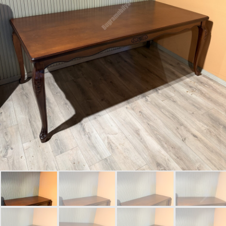
Giriş Yap
Beni hatırla
Parolanızı mı unuttunuz?
Parolanızı mı unuttunuz?
Hesap Oluştur