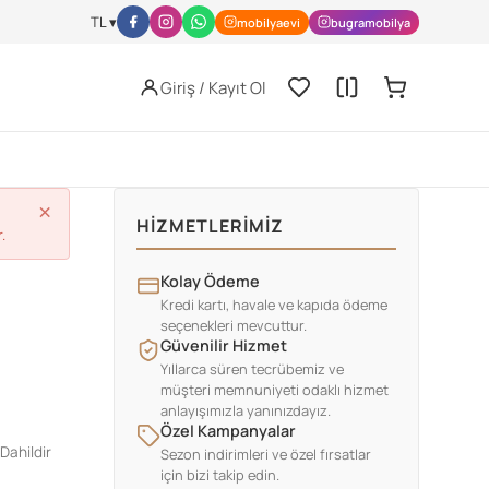
l-activity/nutrition/index.html
JISSN Archive -
https://jissn.biomedcen
TL ▾
mobilyaevi
bugramobilya
Giriş / Kayıt Ol
×
HIZMETLERIMIZ
.
Kolay Ödeme
Kredi kartı, havale ve kapıda ödeme
seçenekleri mevcuttur.
Güvenilir Hizmet
Yıllarca süren tecrübemiz ve
müşteri memnuniyeti odaklı hizmet
anlayışımızla yanınızdayız.
Özel Kampanyalar
Dahildir
Sezon indirimleri ve özel fırsatlar
için bizi takip edin.