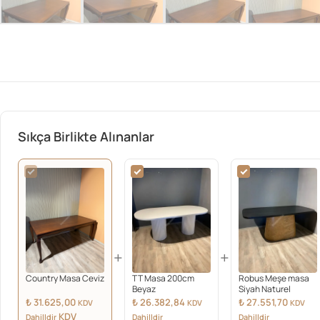
Sıkça Birlikte Alınanlar
+
+
Country Masa Ceviz
TT Masa 200cm
Robus Meşe masa
Beyaz
Siyah Naturel
₺
31.625,00
₺
26.382,84
₺
27.551,70
KDV
KDV
KDV
KDV
Dahilldir
Dahilldir
Dahilldir