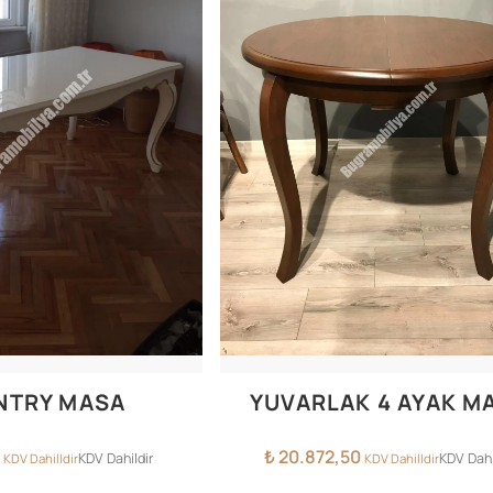
NTRY MASA
YUVARLAK 4 AYAK M
₺
20.872,50
KDV Dahildir
KDV Dahi
KDV Dahilldir
KDV Dahilldir