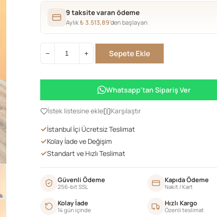
9 taksite varan ödeme
Aylık
₺
3.513,89
’den başlayan
Sepete Ekle
−
+
Country
Masa
Ceviz
Whatsapp'tan Sipariş Ver
adet
İstek listesine ekle
Karşılaştır
✓
İstanbul İçi Ücretsiz Teslimat
✓
Kolay İade ve Değişim
✓
Standart ve Hızlı Teslimat
Güvenli Ödeme
Kapıda Ödeme
256-bit SSL
Nakit / Kart
Kolay İade
Hızlı Kargo
14 gün içinde
Özenli teslimat