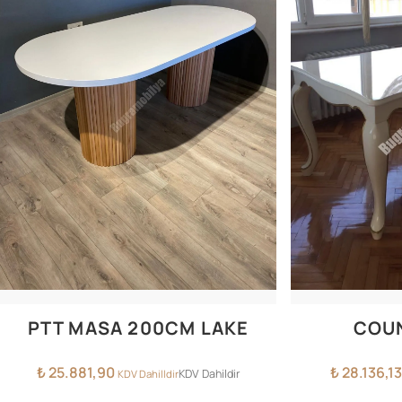
PTT MASA 200CM LAKE
COU
₺
25.881,90
₺
28.136,13
KDV Dahildir
KDV Dahilldir