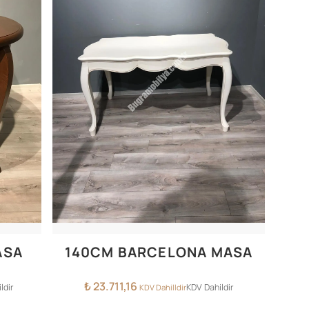
ASA
140CM BARCELONA MASA
₺
23.711,16
ldir
KDV Dahildir
KDV Dahilldir