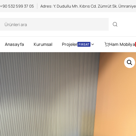
Scientific Bodybuilding:
an extensive catalog of pharmaceuticals -
s
+90 532 599 37 05
Adres: Y. Dudullu Mh. Kıbrıs Cd. Zümrüt Sk. Ümraniy
Anasayfa
Kurumsal
Projeler
Ham Mobilya
FIRSAT
Gerekli
Kullanıcı adı veya e-posta
Parola
*
Gerekli
adresi
*