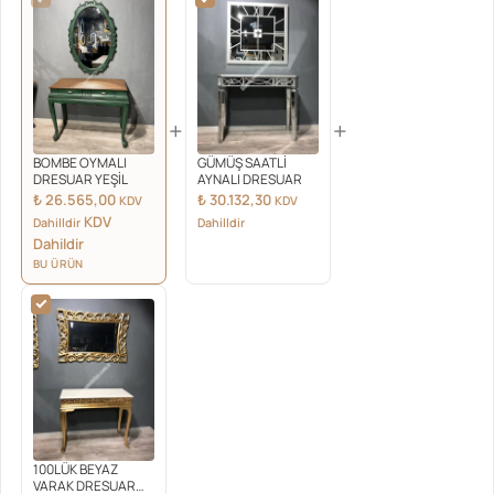
+
+
BOMBE OYMALI
GÜMÜŞ SAATLİ
DRESUAR YEŞİL
AYNALI DRESUAR
₺
26.565,00
₺
30.132,30
KDV
KDV
KDV
Dahilldir
Dahilldir
Dahildir
BU ÜRÜN
100LÜK BEYAZ
VARAK DRESUAR