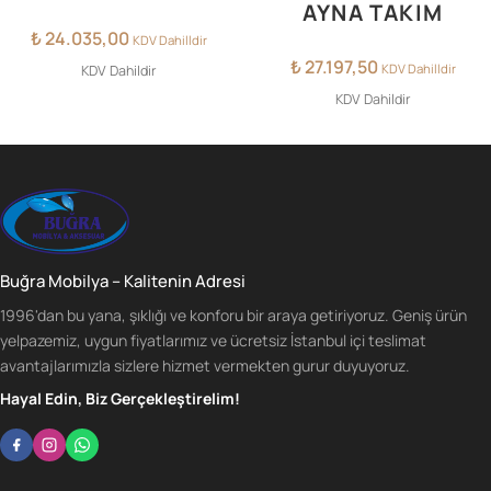
AYNA TAKIM
₺
24.035,00
KDV Dahilldir
₺
27.197,50
KDV Dahilldir
KDV Dahildir
KDV Dahildir
Buğra Mobilya – Kalitenin Adresi
1996'dan bu yana, şıklığı ve konforu bir araya getiriyoruz. Geniş ürün
yelpazemiz, uygun fiyatlarımız ve ücretsiz İstanbul içi teslimat
avantajlarımızla sizlere hizmet vermekten gurur duyuyoruz.
Hayal Edin, Biz Gerçekleştirelim!