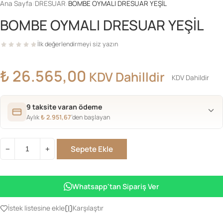
Ana Sayfa
/
DRESUAR
/
BOMBE OYMALI DRESUAR YEŞİL
BOMBE OYMALI DRESUAR YEŞİL
İlk değerlendirmeyi siz yazın
₺
26.565,00
KDV Dahilldir
KDV Dahildir
9 taksite varan ödeme
Aylık
₺
2.951,67
’den başlayan
Sepete Ekle
−
+
BOMBE
OYMALI
DRESUAR
Whatsapp'tan Sipariş Ver
YEŞİL
adet
İstek listesine ekle
Karşılaştır