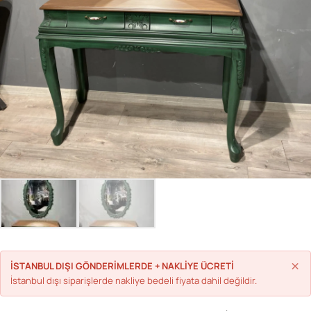
Parolanızı mı unuttunuz?
Hesap Oluştur
×
İSTANBUL DIŞI GÖNDERİMLERDE + NAKLİYE ÜCRETİ
İstanbul dışı siparişlerde nakliye bedeli fiyata dahil değildir.