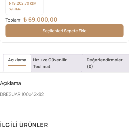
SET
₺
19.202,70
KDV
Dahilldir
₺
69.000,00
Toplam:
Seçilenleri Sepete Ekle
Açıklama
Hızlı ve Güvenilir
Değerlendirmeler
Teslimat
(0)
Açıklama
DRESUAR 100x42x82
İLGILI ÜRÜNLER