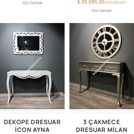
₺
29.095,00
KDV Dahilldir
KDV Dahildir
KDV Dahildir
DEKOPE DRESUAR
3 ÇAKMECE
İCON AYNA
DRESUAR MİLAN