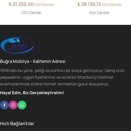
₺
21.252,00
₺
28.136,13
KDV Dahilldir
KDV Dahilldir
KDV Dahildir
KDV Dahildir
Buğra Mobilya – Kalitenin Adresi
1996'dan bu yana, şıklığı ve konforu bir araya getiriyoruz. Geniş ürün
yelpazemiz, uygun fiyatlarımız ve ücretsiz İstanbul içi teslimat
avantajlarımızla sizlere hizmet vermekten gurur duyuyoruz.
Hayal Edin, Biz Gerçekleştirelim!
Hızlı Bağlantılar