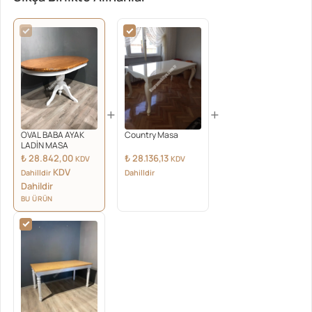
+
+
OVAL BABA AYAK
Country Masa
LADİN MASA
₺
28.842,00
₺
28.136,13
KDV
KDV
KDV
Dahilldir
Dahilldir
Dahildir
BU ÜRÜN