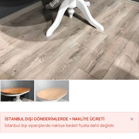
Parolanızı mı unuttunuz?
Hesap Oluştur
×
İSTANBUL DIŞI GÖNDERİMLERDE + NAKLİYE ÜCRETİ
İstanbul dışı siparişlerde nakliye bedeli fiyata dahil değildir.