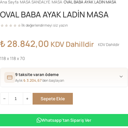
Ana Sayfa
/
MASA SANDALYE
/
MASA
/
OVAL BABA AYAK LADİN MASA
OVAL BABA AYAK LADİN MASA
İlk değerlendirmeyi siz yazın
₺
28.842,00
KDV Dahilldir
KDV Dahildir
118 x 118 x 70
9 taksite varan ödeme
Aylık
₺
3.204,67
’den başlayan
Sepete Ekle
−
+
OVAL
BABA
AYAK
Whatsapp'tan Sipariş Ver
LADİN