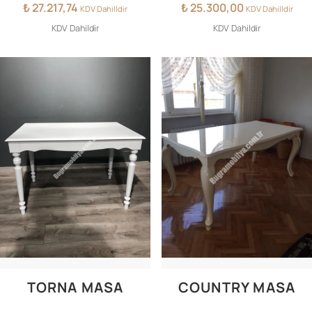
₺
27.217,74
₺
25.300,00
KDV Dahilldir
KDV Dahilldir
KDV Dahildir
KDV Dahildir
TORNA MASA
COUNTRY MASA