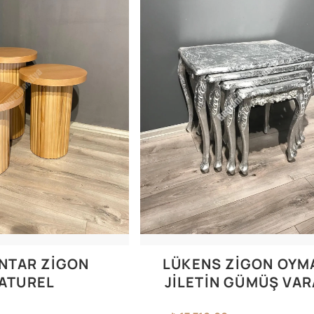
NTAR ZIGON
LÜKENS ZİGON OYM
ATUREL
JİLETİN GÜMÜŞ VA