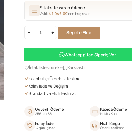
9 taksite varan ödeme
Aylık
₺
1.946,69
’den başlayan
Sepete Ekle
−
+
AHTAPOD
ZİGON
adet
Whatsapp'tan Sipariş Ver
İstek listesine ekle
Karşılaştır
✓
İstanbul İçi Ücretsiz Teslimat
✓
Kolay İade ve Değişim
✓
Standart ve Hızlı Teslimat
Güvenli Ödeme
Kapıda Ödeme
256-bit SSL
Nakit / Kart
Kolay İade
Hızlı Kargo
14 gün içinde
Özenli teslimat