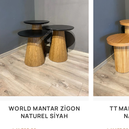
WORLD MANTAR ZIGON
TT MA
NATUREL SIYAH
N