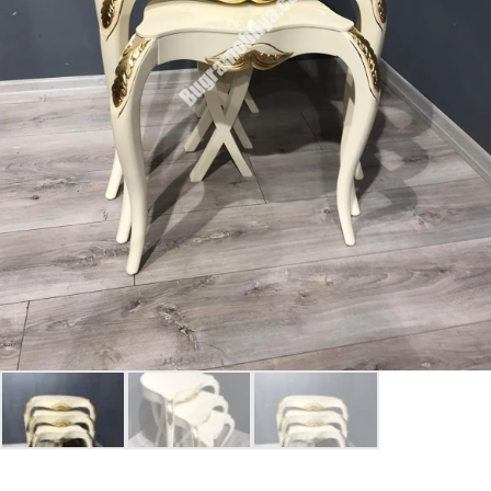
Giriş Yap
Beni hatırla
Parolanızı mı unuttunuz?
Parolanızı mı unuttunuz?
Hesap Oluştur