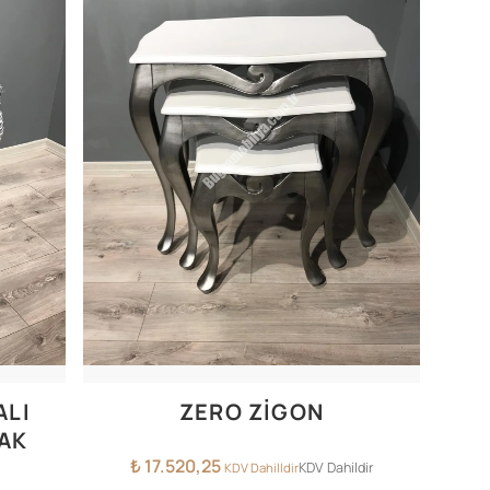
ALI
ZERO ZİGON
RAK
₺
17.520,25
KDV Dahildir
KDV Dahilldir