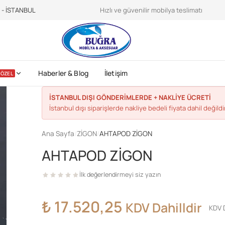
teroidilegalionline.it
CDC sports nutrition -
https://www.cdc.gov/physica
e - İSTANBUL
Hızlı ve güvenilir mobilya teslimatı
Haberler & Blog
İletişim
ÖZEL
İSTANBUL DIŞI GÖNDERİMLERDE + NAKLİYE ÜCRETİ
İstanbul dışı siparişlerde nakliye bedeli fiyata dahil değildir
Ana Sayfa
/
ZİGON
/
AHTAPOD ZİGON
AHTAPOD ZİGON
İlk değerlendirmeyi siz yazın
₺
17.520,25
KDV Dahilldir
KDV D