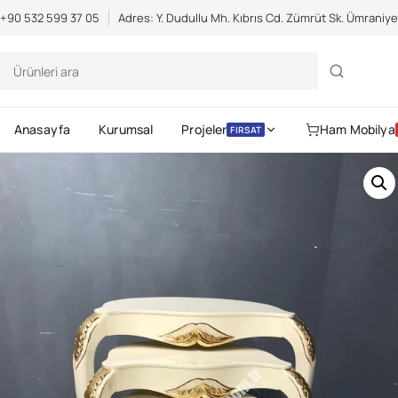
Scientific Bodybuilding:
an extensive catalog of pharmaceuticals -
s
+90 532 599 37 05
Adres: Y. Dudullu Mh. Kıbrıs Cd. Zümrüt Sk. Ümraniy
Anasayfa
Kurumsal
Projeler
Ham Mobilya
FIRSAT
Gerekli
Kullanıcı adı veya e-posta
Parola
*
Gerekli
adresi
*