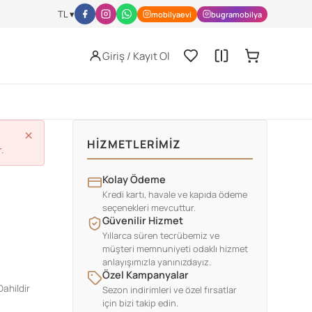
l-activity/nutrition/index.html
JISSN Archive -
https://jissn.biomedcen
TL ▾
mobilyaevi
bugramobilya
Giriş / Kayıt Ol
×
HIZMETLERIMIZ
.
Kolay Ödeme
Kredi kartı, havale ve kapıda ödeme
seçenekleri mevcuttur.
Güvenilir Hizmet
Yıllarca süren tecrübemiz ve
müşteri memnuniyeti odaklı hizmet
anlayışımızla yanınızdayız.
Özel Kampanyalar
ahildir
Sezon indirimleri ve özel fırsatlar
için bizi takip edin.