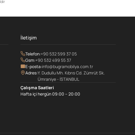
dir
İletişim
Telefon:
+90 532 599 37 05
Gsm:
+90 532 499 55 37
E-posta:
info@bugramobilya.com.tr
Adres:
Y. Dudullu Mh. Kıbrıs Cd. Zümrüt Sk.
Ümraniye - İSTANBUL
Çalışma Saatleri
Hafta içi hergün 09:00 – 20:00