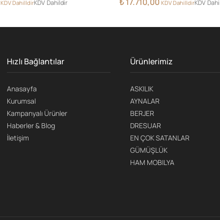
₺
17.710,00
KDV Dahildir
KDV Dahil
KDV Dahilldir
KDV Dahilldir
Hızlı Bağlantılar
Ürünlerimiz
Anasayfa
ASKILIK
Kurumsal
AYNALAR
Kampanyalı Ürünler
BERJER
Haberler & Blog
DRESUAR
İletişim
EN ÇOK SATANLAR
GÜMÜŞLÜK
HAM MOBILYA