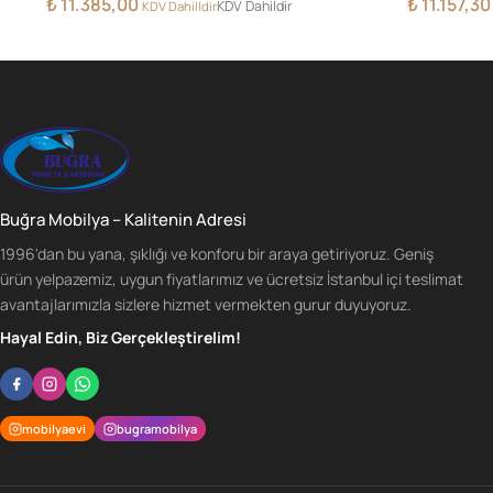
₺
11.385,00
₺
11.157,30
KDV Dahildir
KDV Dahilldir
Buğra Mobilya – Kalitenin Adresi
1996'dan bu yana, şıklığı ve konforu bir araya getiriyoruz. Geniş
ürün yelpazemiz, uygun fiyatlarımız ve ücretsiz İstanbul içi teslimat
avantajlarımızla sizlere hizmet vermekten gurur duyuyoruz.
Hayal Edin, Biz Gerçekleştirelim!
mobilyaevi
bugramobilya