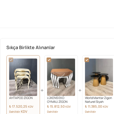
Sıkça Birlikte Alınanlar
+
+
AHTAPOD ZİGON
LÜKENS EKO
World Mantar Zigon
OYMALI ZİGON
Naturel Siyah
₺
17.520,25
₺
15.812,50
₺
11.385,00
KDV
KDV
KDV
KDV
Dahilldir
Dahilldir
Dahilldir