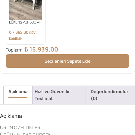
LÜKENS PUF 60CM
₺
7.362,30
KDV
Dahilldir
₺
15.939,00
Toplam:
Seçilenleri Sepete Ekle
Açıklama
Hızlı ve Güvenilir
Değerlendirmeler
Teslimat
(0)
Açıklama
ÜRÜN ÖZELLİKLER
ÜRÜN : AHŞAP GÜRGEN