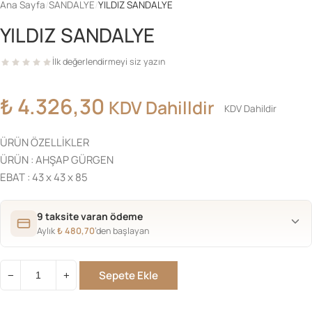
Ana Sayfa
/
SANDALYE
/
YILDIZ SANDALYE
YILDIZ SANDALYE
İlk değerlendirmeyi siz yazın
₺
4.326,30
KDV Dahilldir
KDV Dahildir
ÜRÜN ÖZELLİKLER
ÜRÜN : AHŞAP GÜRGEN
EBAT : 43 x 43 x 85
9 taksite varan ödeme
Aylık
₺
480,70
’den başlayan
Sepete Ekle
−
+
YILDIZ
SANDALYE