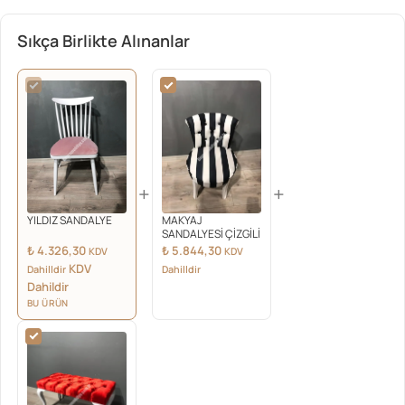
Sıkça Birlikte Alınanlar
+
+
YILDIZ SANDALYE
MAKYAJ
SANDALYESİ ÇİZGİLİ
₺
4.326,30
₺
5.844,30
KDV
KDV
KDV
Dahilldir
Dahilldir
Dahildir
BU ÜRÜN