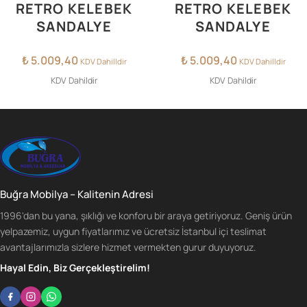
RETRO KELEBEK
RETRO KELEBEK
SANDALYE
SANDALYE
₺
5.009,40
₺
5.009,40
KDV Dahilldir
KDV Dahilldir
KDV Dahildir
KDV Dahildir
Buğra Mobilya – Kalitenin Adresi
1996'dan bu yana, şıklığı ve konforu bir araya getiriyoruz. Geniş ürün
yelpazemiz, uygun fiyatlarımız ve ücretsiz İstanbul içi teslimat
avantajlarımızla sizlere hizmet vermekten gurur duyuyoruz.
Hayal Edin, Biz Gerçekleştirelim!