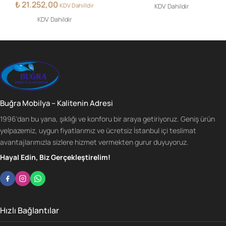
₺
21.252,00
KDV Dahilldir
KDV Dahildir
KDV Dahildir
Buğra Mobilya – Kalitenin Adresi
1996'dan bu yana, şıklığı ve konforu bir araya getiriyoruz. Geniş ürün
yelpazemiz, uygun fiyatlarımız ve ücretsiz İstanbul içi teslimat
avantajlarımızla sizlere hizmet vermekten gurur duyuyoruz.
Hayal Edin, Biz Gerçekleştirelim!
Hızlı Bağlantılar