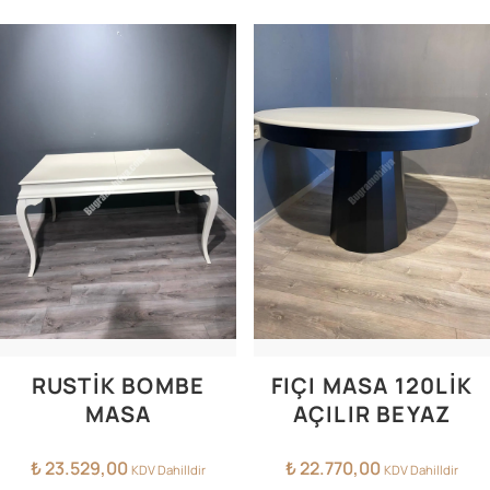
RUSTİK BOMBE
FIÇI MASA 120LIK
MASA
AÇILIR BEYAZ
₺
23.529,00
₺
22.770,00
KDV Dahilldir
KDV Dahilldir