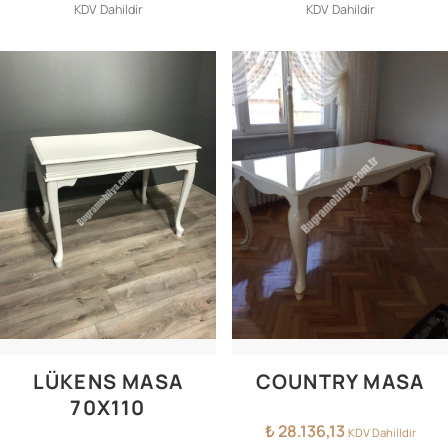
KDV Dahildir
KDV Dahildir
LÜKENS MASA
COUNTRY MASA
70X110
₺
28.136,13
KDV Dahilldir