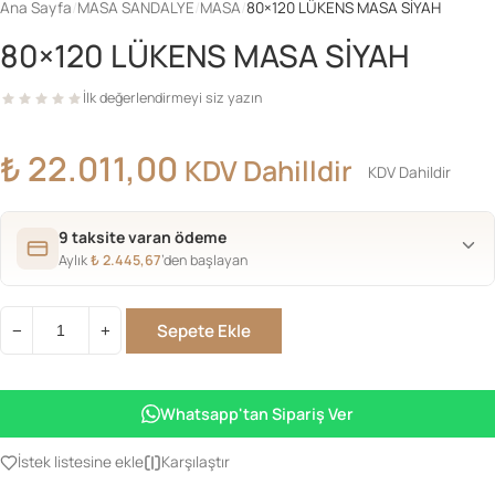
Ana Sayfa
/
MASA SANDALYE
/
MASA
/
80×120 LÜKENS MASA SİYAH
80×120 LÜKENS MASA SİYAH
İlk değerlendirmeyi siz yazın
₺
22.011,00
KDV Dahilldir
KDV Dahildir
9 taksite varan ödeme
Aylık
₺
2.445,67
’den başlayan
Sepete Ekle
−
+
80x120
LÜKENS
MASA
Whatsapp'tan Sipariş Ver
SİYAH
adet
İstek listesine ekle
Karşılaştır