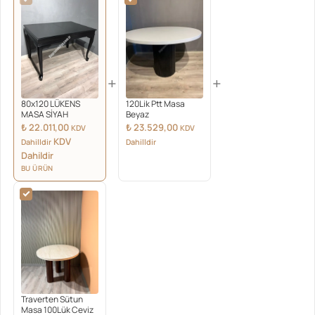
+
+
80x120 LÜKENS
120Lik Ptt Masa
MASA SİYAH
Beyaz
₺
22.011,00
₺
23.529,00
KDV
KDV
KDV
Dahilldir
Dahilldir
Dahildir
BU ÜRÜN
Traverten Sütun
Masa 100Lük Ceviz