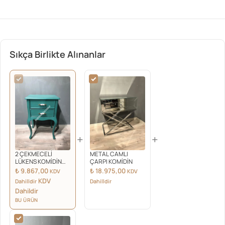
Sıkça Birlikte Alınanlar
+
+
2 ÇEKMECELİ
METAL CAMLI
LÜKENS KOMİDİN
ÇARPI KOMİDİN
mint yeşil
₺
9.867,00
₺
18.975,00
KDV
KDV
KDV
Dahilldir
Dahilldir
Dahildir
BU ÜRÜN