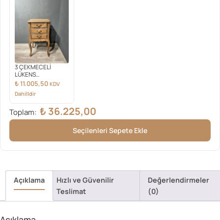
3 ÇEKMECELİ
LÜKENS
TELEFONLUK MUDO
₺
11.005,50
KDV
Dahilldir
₺
36.225,00
Toplam:
Seçilenleri Sepete Ekle
Açıklama
Hızlı ve Güvenilir
Değerlendirmeler
Teslimat
(0)
Açıklama