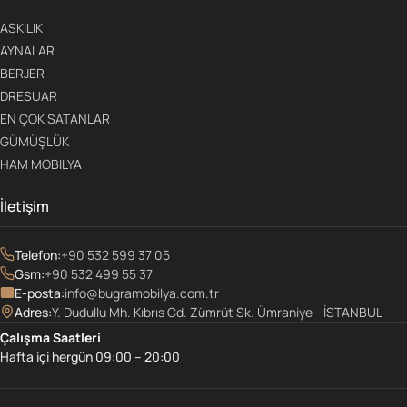
ASKILIK
AYNALAR
BERJER
DRESUAR
EN ÇOK SATANLAR
GÜMÜŞLÜK
HAM MOBILYA
İletişim
Telefon:
+90 532 599 37 05
Gsm:
+90 532 499 55 37
E-posta:
info@bugramobilya.com.tr
Adres:
Y. Dudullu Mh. Kıbrıs Cd. Zümrüt Sk. Ümraniye - İSTANBUL
Çalışma Saatleri
Hafta içi hergün 09:00 – 20:00