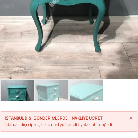
Parolanızı mı unuttunuz?
Hesap Oluştur
×
İSTANBUL DIŞI GÖNDERİMLERDE + NAKLİYE ÜCRETİ
İstanbul dışı siparişlerde nakliye bedeli fiyata dahil değildir.