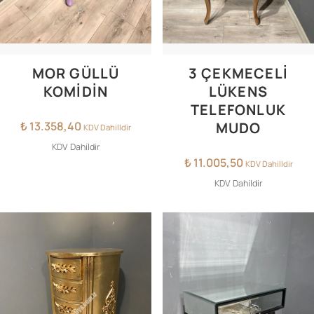
MOR GÜLLÜ
3 ÇEKMECELİ
KOMİDİN
LÜKENS
TELEFONLUK
₺
13.358,40
MUDO
KDV Dahilldir
KDV Dahildir
₺
11.005,50
KDV Dahilldir
KDV Dahildir