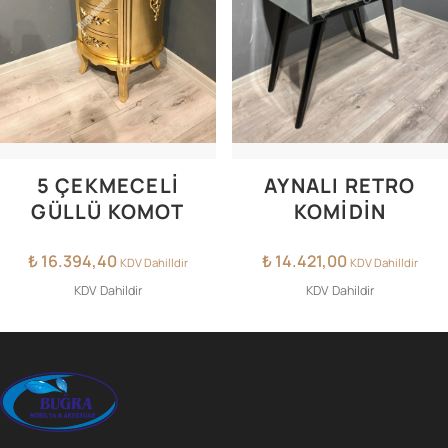
5 ÇEKMECELİ
AYNALI RETRO
GÜLLÜ KOMOT
KOMİDİN
₺
16.394,40
₺
14.421,00
KDV Dahilldir
KDV Dahilldir
KDV Dahildir
KDV Dahildir