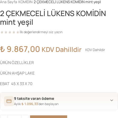
Ana Sayfa
/
KOMİDİN
/
2 ÇEKMECELİ LÜKENS KOMİDİN mint yeşil
2 ÇEKMECELİ LÜKENS KOMİDİN
mint yeşil
İlk değerlendirmeyi siz yazın
₺
9.867,00
KDV Dahilldir
KDV Dahildir
ÜRÜN ÖZELLİKLER
ÜRÜN:AHŞAP LAKE
EBAT 45 X 33 X 70
9 taksite varan ödeme
Aylık
₺
1.096,33
’den başlayan