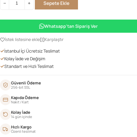
Sepete Ekle
−
+
2
ÇEKMECELİ
LÜKENS
Whatsapp'tan Sipariş Ver
KOMİDİN
mint
İstek listesine ekle
Karşılaştır
yeşil
✓
İstanbul İçi Ücretsiz Teslimat
adet
✓
Kolay İade ve Değişim
✓
Standart ve Hızlı Teslimat
Güvenli Ödeme
256-bit SSL
Kapıda Ödeme
Nakit / Kart
Kolay İade
14 gün içinde
Hızlı Kargo
Özenli teslimat