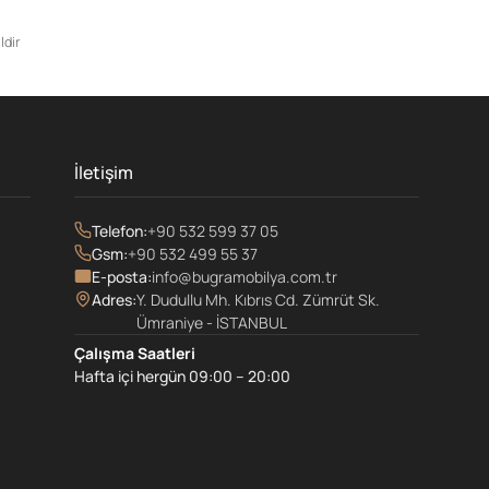
ldir
İletişim
Telefon:
+90 532 599 37 05
Gsm:
+90 532 499 55 37
E-posta:
info@bugramobilya.com.tr
Adres:
Y. Dudullu Mh. Kıbrıs Cd. Zümrüt Sk.
Ümraniye - İSTANBUL
Çalışma Saatleri
Hafta içi hergün 09:00 – 20:00