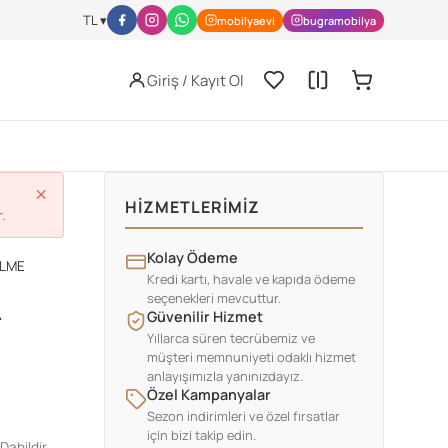
l-activity/nutrition/index.html
JISSN Archive -
https://jissn.biomedcen
TL ▾
mobilyaevi
bugramobilya
Giriş / Kayıt Ol
×
HIZMETLERIMIZ
.
Kolay Ödeme
İLME
Kredi kartı, havale ve kapıda ödeme
seçenekleri mevcuttur.
L
Güvenilir Hizmet
Yıllarca süren tecrübemiz ve
müşteri memnuniyeti odaklı hizmet
anlayışımızla yanınızdayız.
Özel Kampanyalar
Sezon indirimleri ve özel fırsatlar
için bizi takip edin.
Dahildir