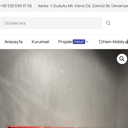
Scientific Bodybuilding:
an extensive catalog of pharmaceuticals -
s
+90 532 599 37 05
Adres: Y. Dudullu Mh. Kıbrıs Cd. Zümrüt Sk. Ümraniy
Anasayfa
Kurumsal
Projeler
Ham Mobilya
FIRSAT
Gerekli
Kullanıcı adı veya e-posta
Parola
*
Gerekli
adresi
*