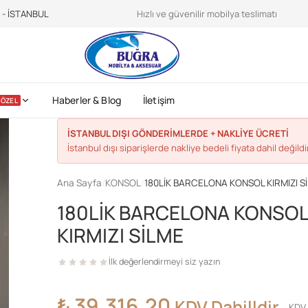
teroidilegalionline.it
CDC sports nutrition -
https://www.cdc.gov/physica
e - İSTANBUL
Hızlı ve güvenilir mobilya teslimatı
Haberler & Blog
İletişim
ÖZEL
İSTANBUL DIŞI GÖNDERİMLERDE + NAKLİYE ÜCRETİ
İstanbul dışı siparişlerde nakliye bedeli fiyata dahil değildir
Ana Sayfa
/
KONSOL
/
180LİK BARCELONA KONSOL KIRMIZI S
180LİK BARCELONA KONSO
KIRMIZI SİLME
İlk değerlendirmeyi siz yazın
₺
39.316,20
KDV Dahilldir
KDV 