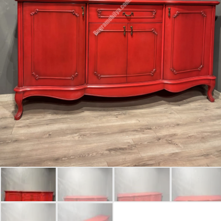
Giriş Yap
Beni hatırla
Parolanızı mı unuttunuz?
Parolanızı mı unuttunuz?
Hesap Oluştur