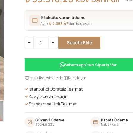
9 taksite varan ödeme
Aylık
₺
4.368,47
’den başlayan
Sepete Ekle
−
+
180LİK
BARCELONA
KONSOL
Whatsapp'tan Sipariş Ver
KIRMIZI
SİLME
İstek listesine ekle
Karşılaştır
adet
✓
İstanbul İçi Ücretsiz Teslimat
✓
Kolay İade ve Değişim
✓
Standart ve Hızlı Teslimat
Güvenli Ödeme
Kapıda Ödeme
256-bit SSL
Nakit / Kart