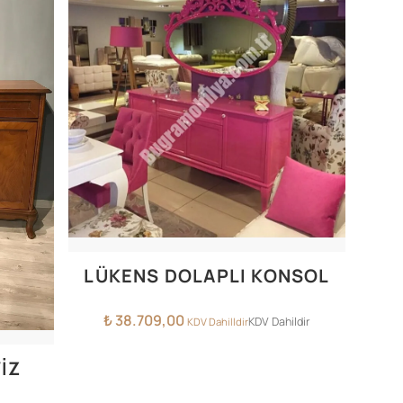
LÜKENS DOLAPLI KONSOL
₺
38.709,00
KDV Dahildir
KDV Dahilldir
İZ