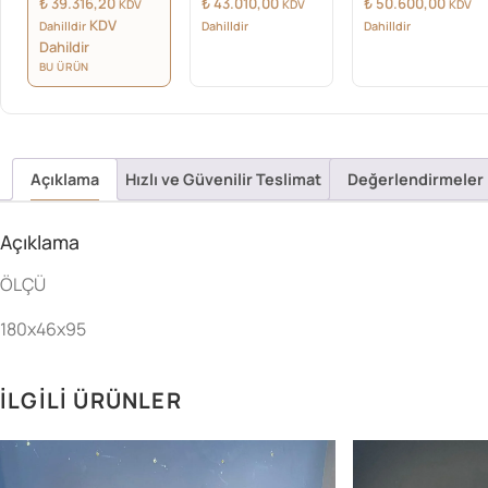
₺
39.316,20
₺
43.010,00
₺
50.600,00
KDV
KDV
KDV
KDV
Dahilldir
Dahilldir
Dahilldir
Dahildir
BU ÜRÜN
Açıklama
Hızlı ve Güvenilir Teslimat
Değerlendirmeler 
Açıklama
ÖLÇÜ
180x46x95
İLGILI ÜRÜNLER