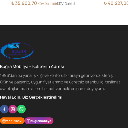
₺
35.900,70
₺
40.227,0
KDV Dahildir
KDV Dahilldir
Buğra Mobilya – Kalitenin Adresi
1996'dan bu yana, şıklığı ve konforu bir araya getiriyoruz. Geniş
ürün yelpazemiz, uygun fiyatlarımız ve ücretsiz İstanbul içi teslimat
avantajlarımızla sizlere hizmet vermekten gurur duyuyoruz.
Hayal Edin, Biz Gerçekleştirelim!
mobilyaevi
bugramobilya