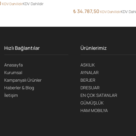
0
KDV Dahildir
KDV Dahilldir
₺
34.787,50
KDV Dahi
KDV Dahilldir
Hızlı Bağlantılar
Ürünlerimiz
Anasayfa
ASKILIK
Kurumsal
AYNALAR
Kampanyalı Ürünler
BERJER
Haberler & Blog
DRESUAR
İletişim
EN ÇOK SATANLAR
GÜMÜŞLÜK
HAM MOBILYA