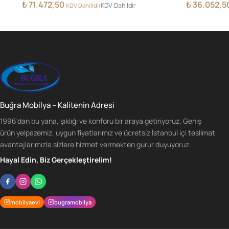
₺
71.472,50
₺
36.052,5
KDV Dahildir
KDV Dahilldir
Buğra Mobilya – Kalitenin Adresi
1996'dan bu yana, şıklığı ve konforu bir araya getiriyoruz. Geniş
ürün yelpazemiz, uygun fiyatlarımız ve ücretsiz İstanbul içi teslimat
avantajlarımızla sizlere hizmet vermekten gurur duyuyoruz.
Hayal Edin, Biz Gerçekleştirelim!
mobilyaevi
bugramobilya