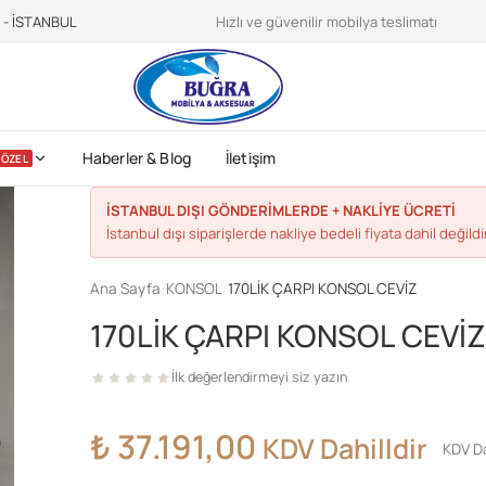
teroidilegalionline.it
CDC sports nutrition -
https://www.cdc.gov/physica
e - İSTANBUL
Hızlı ve güvenilir mobilya teslimatı
Haberler & Blog
İletişim
ÖZEL
İSTANBUL DIŞI GÖNDERİMLERDE + NAKLİYE ÜCRETİ
İstanbul dışı siparişlerde nakliye bedeli fiyata dahil değildir
Ana Sayfa
/
KONSOL
/
170LİK ÇARPI KONSOL CEVİZ
170LİK ÇARPI KONSOL CEVİ
İlk değerlendirmeyi siz yazın
₺
37.191,00
KDV Dahilldir
KDV Da