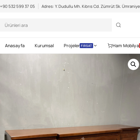
Scientific Bodybuilding:
an extensive catalog of pharmaceuticals -
s
+90 532 599 37 05
Adres: Y. Dudullu Mh. Kıbrıs Cd. Zümrüt Sk. Ümraniy
Anasayfa
Kurumsal
Projeler
Ham Mobilya
FIRSAT
Gerekli
Kullanıcı adı veya e-posta
Parola
*
Gerekli
adresi
*