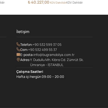
₺
40.227,00
ldir
KDV Dahildir
KDV Dahilldir
İletişim
Telefon:
+90 532 599 37 05
Gsm:
+90 532 499 55 37
E-posta:
info@bugramobilya.com.tr
Adres:
Y. Dudullu Mh. Kıbrıs Cd. Zümrüt Sk.
Ümraniye - İSTANBUL
Çalışma Saatleri
Hafta içi hergün 09:00 – 20:00