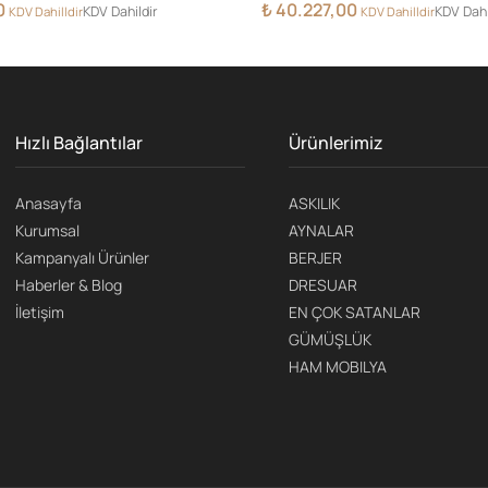
0
₺
40.227,00
KDV Dahildir
KDV Dahi
KDV Dahilldir
KDV Dahilldir
Hızlı Bağlantılar
Ürünlerimiz
Anasayfa
ASKILIK
Kurumsal
AYNALAR
Kampanyalı Ürünler
BERJER
Haberler & Blog
DRESUAR
İletişim
EN ÇOK SATANLAR
GÜMÜŞLÜK
HAM MOBILYA