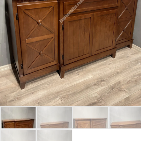
Giriş Yap
Beni hatırla
Parolanızı mı unuttunuz?
Parolanızı mı unuttunuz?
Hesap Oluştur