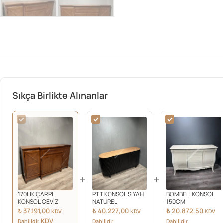
Sıkça Birlikte Alınanlar
+
+
170LİK ÇARPI
PTT KONSOL SİYAH
BOMBELİ KONSOL
KONSOL CEVİZ
NATUREL
150CM
₺
37.191,00
₺
40.227,00
₺
20.872,50
KDV
KDV
KDV
KDV
Dahilldir
Dahilldir
Dahilldir