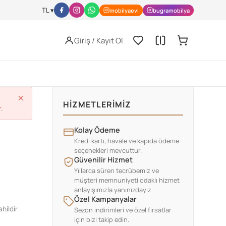
l-activity/nutrition/index.html
JISSN Archive -
https://jissn.biomedcen
TL ▾
mobilyaevi
bugramobilya
Giriş / Kayıt Ol
×
HIZMETLERIMIZ
.
Kolay Ödeme
Kredi kartı, havale ve kapıda ödeme
seçenekleri mevcuttur.
Z
Güvenilir Hizmet
Yıllarca süren tecrübemiz ve
müşteri memnuniyeti odaklı hizmet
anlayışımızla yanınızdayız.
Özel Kampanyalar
hildir
Sezon indirimleri ve özel fırsatlar
için bizi takip edin.