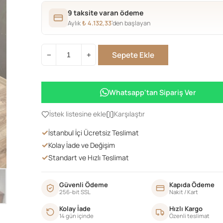
9 taksite varan ödeme
Aylık
₺
4.132,33
’den başlayan
Sepete Ekle
−
+
170LİK
ÇARPI
KONSOL
Whatsapp'tan Sipariş Ver
CEVİZ
adet
İstek listesine ekle
Karşılaştır
✓
İstanbul İçi Ücretsiz Teslimat
✓
Kolay İade ve Değişim
✓
Standart ve Hızlı Teslimat
Güvenli Ödeme
Kapıda Ödeme
256-bit SSL
Nakit / Kart
Kolay İade
Hızlı Kargo
14 gün içinde
Özenli teslimat