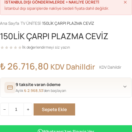
×
İSTANBUL DIŞI GÖNDERİMLERDE + NAKLİYE ÜCRETİ
İstanbul dışı siparişlerde nakliye bedeli fiyata dahil değildir.
Ana Sayfa
/
TV ÜNİTESİ
/
150LİK ÇARPI PLAZMA CEVİZ
150LİK ÇARPI PLAZMA CEVİZ
İlk değerlendirmeyi siz yazın
₺
26.716,80
KDV Dahilldir
KDV Dahildir
9 taksite varan ödeme
Aylık
₺
2.968,53
’den başlayan
Sepete Ekle
−
+
150LİK
ÇARPI
PLAZMA
Whatsapp'tan Sipariş Ver