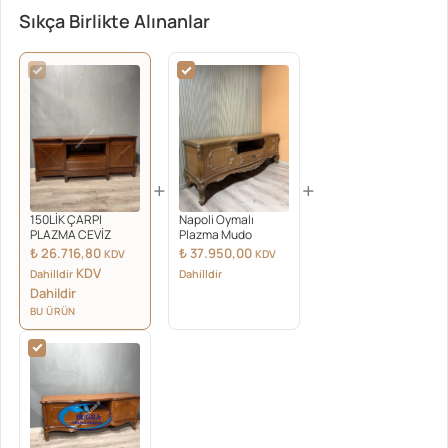
Sıkça Birlikte Alınanlar
+
+
150LİK ÇARPI
Napoli Oymalı
PLAZMA CEVİZ
Plazma Mudo
₺
26.716,80
₺
37.950,00
KDV
KDV
KDV
Dahilldir
Dahilldir
Dahildir
BU ÜRÜN