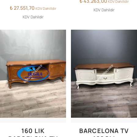
₺
43.263,00
KDV Dahilldir
₺
27.551,70
KDV Dahilldir
KDV Dahildir
KDV Dahildir
160 LIK
BARCELONA TV