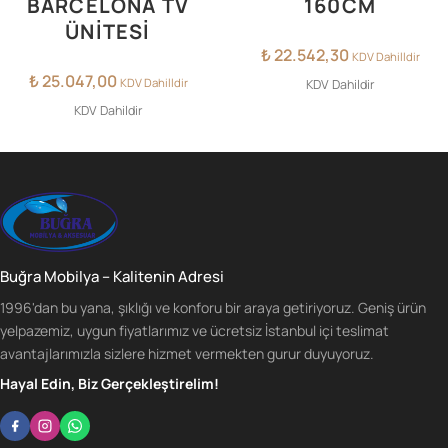
BARCELONA TV
160CM
ÜNİTESİ
₺
22.542,30
KDV Dahilldir
₺
25.047,00
KDV Dahilldir
KDV Dahildir
KDV Dahildir
Buğra Mobilya – Kalitenin Adresi
1996'dan bu yana, şıklığı ve konforu bir araya getiriyoruz. Geniş ürün
yelpazemiz, uygun fiyatlarımız ve ücretsiz İstanbul içi teslimat
avantajlarımızla sizlere hizmet vermekten gurur duyuyoruz.
Hayal Edin, Biz Gerçekleştirelim!