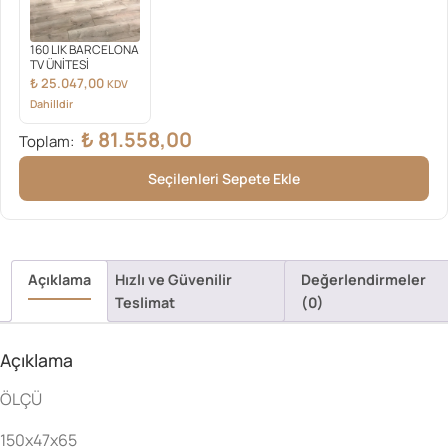
160 LIK BARCELONA
TV ÜNİTESİ
₺
25.047,00
KDV
Dahilldir
₺
81.558,00
Toplam:
Seçilenleri Sepete Ekle
Açıklama
Hızlı ve Güvenilir
Değerlendirmeler
Teslimat
(0)
Açıklama
ÖLÇÜ
150x47x65