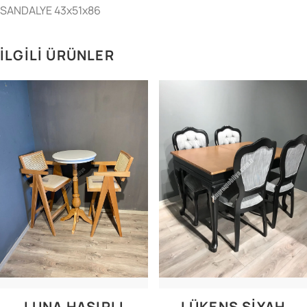
SANDALYE 43x51x86
İLGILI ÜRÜNLER
LUNA HASIRLI
LÜKENS SİYAH