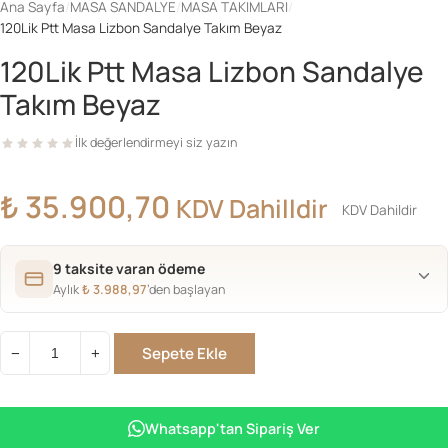
Ana Sayfa
/
MASA SANDALYE
/
MASA TAKIMLARI
/
120Lik Ptt Masa Lizbon Sandalye Takım Beyaz
120Lik Ptt Masa Lizbon Sandalye
Takım Beyaz
İlk değerlendirmeyi siz yazın
₺
35.900,70
KDV Dahilldir
KDV Dahildir
9 taksite varan ödeme
Aylık
₺
3.988,97
’den başlayan
Sepete Ekle
−
+
120Lik
Ptt
Masa
Whatsapp'tan Sipariş Ver
Lizbon