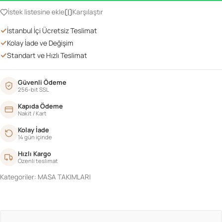
Sandalye
İstek listesine ekle
Karşılaştır
Takım
✓
İstanbul İçi Ücretsiz Teslimat
Beyaz
✓
Kolay İade ve Değişim
adet
✓
Standart ve Hızlı Teslimat
Güvenli Ödeme
256-bit SSL
Kapıda Ödeme
Nakit / Kart
Kolay İade
14 gün içinde
Hızlı Kargo
Özenli teslimat
Kategoriler:
MASA TAKIMLARI