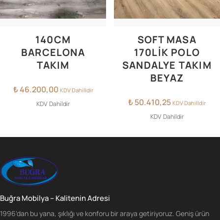
140CM
SOFT MASA
BARCELONA
170LIK POLO
TAKIM
SANDALYE TAKIM
BEYAZ
₺
46.200,00
KDV Dahilldir
₺
50.410,25
KDV Dahilldir
KDV Dahildir
KDV Dahildir
Buğra Mobilya – Kalitenin Adresi
1996'dan bu yana, şıklığı ve konforu bir araya getiriyoruz. Geniş ürün