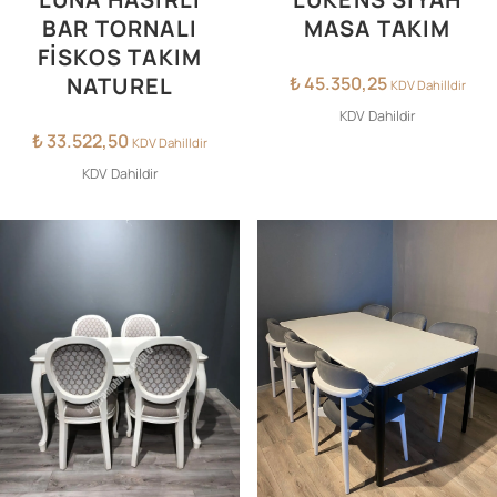
BAR TORNALI
MASA TAKIM
FISKOS TAKIM
NATUREL
₺
45.350,25
KDV Dahilldir
KDV Dahildir
₺
33.522,50
KDV Dahilldir
KDV Dahildir