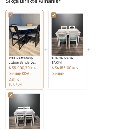
Sıkça Birlikte Alınanlar
+
+
120Lik Ptt Masa
TORNA MASA
Lizbon Sandalye
TAKIM
Takım Beyaz
₺
35.900,70
₺
34.155,00
KDV
KDV
KDV
Dahilldir
Dahilldir
Dahildir
BU ÜRÜN