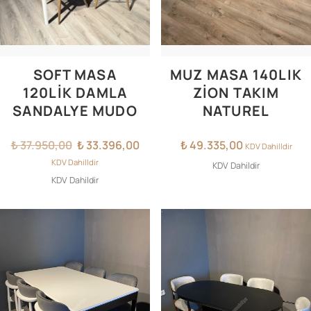
SOFT MASA
MUZ MASA 140LIK
120LIK DAMLA
ZION TAKIM
SANDALYE MUDO
NATUREL
Orijinal
Şu
₺
37.950,00
₺
33.396,00
₺
49.335,00
KDV Dahilldir
fiyat:
andaki
KDV Dahilldir
KDV Dahildir
₺ 37.950,00.
fiyat:
KDV Dahildir
₺ 33.396,00.