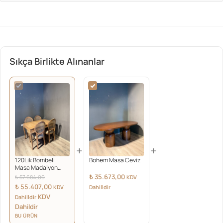
Sıkça Birlikte Alınanlar
+
+
120Lik Bombeli
Bohem Masa Ceviz
Masa Madalyon
Takım Mudo
Orijinal
₺
35.673,00
₺
57.684,00
KDV
fiyat:
Şu
₺
55.407,00
KDV
Dahilldir
₺ 57.684,00.
andaki
KDV
Dahilldir
fiyat:
Dahildir
₺ 55.407,00.
BU ÜRÜN