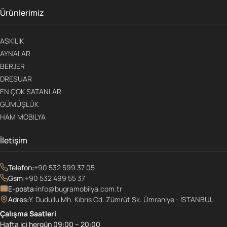
Ürünlerimiz
ASKILIK
AYNALAR
BERJER
DRESUAR
EN ÇOK SATANLAR
GÜMÜŞLÜK
HAM MOBILYA
İletişim
Telefon:
+90 532 599 37 05
Gsm:
+90 532 499 55 37
E-posta:
info@bugramobilya.com.tr
Adres:
Y. Dudullu Mh. Kıbrıs Cd. Zümrüt Sk. Ümraniye - İSTANBUL
Çalışma Saatleri
Hafta içi hergün 09:00 – 20:00