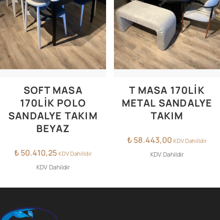
SOFT MASA
T MASA 170LIK
170LIK POLO
METAL SANDALYE
SANDALYE TAKIM
TAKIM
BEYAZ
₺
58.443,00
KDV Dahilldir
₺
50.410,25
KDV Dahilldir
KDV Dahildir
KDV Dahildir