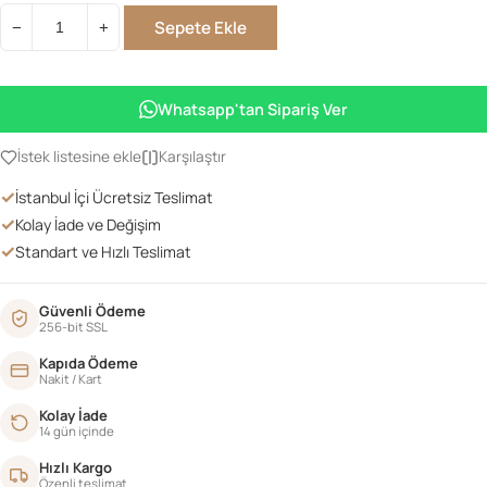
Sepete Ekle
−
+
120Lik
Bombeli
Masa
Whatsapp'tan Sipariş Ver
Madalyon
Takım
İstek listesine ekle
Karşılaştır
Mudo
✓
İstanbul İçi Ücretsiz Teslimat
adet
✓
Kolay İade ve Değişim
✓
Standart ve Hızlı Teslimat
Güvenli Ödeme
256-bit SSL
Kapıda Ödeme
Nakit / Kart
Kolay İade
14 gün içinde
Hızlı Kargo
Özenli teslimat