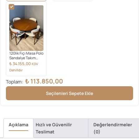
120lik Fıçı Masa Polo
Sandalye Takım
Ceviz
₺
34.155,00
KDV
Dahilldir
₺
113.850,00
Toplam:
Seçilenleri Sepete Ekle
Açıklama
Hızlı ve Güvenilir
Değerlendirmeler
Teslimat
(0)