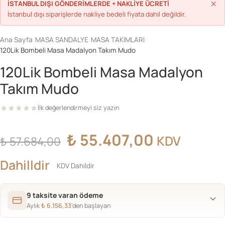
×
İSTANBUL DIŞI GÖNDERİMLERDE + NAKLİYE ÜCRETİ
İstanbul dışı siparişlerde nakliye bedeli fiyata dahil değildir.
Ana Sayfa
/
MASA SANDALYE
/
MASA TAKIMLARI
/
120Lik Bombeli Masa Madalyon Takım Mudo
120Lik Bombeli Masa Madalyon
Takım Mudo
İlk değerlendirmeyi siz yazın
Orijinal
Şu
₺
55.407,00
KDV
₺
57.684,00
fiyat:
andaki
Dahilldir
KDV Dahildir
₺ 57.684,00.
fiyat:
9 taksite varan ödeme
Aylık
₺
6.156,33
’den başlayan
₺ 55.407,