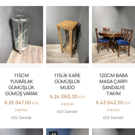
115CM
115LİK KARE
120CM BABA
YUVARLAK
GÜMÜŞLÜK
MASA ÇARPI
GÜMÜŞLÜK
MUDO
SANDALYE
GÜMÜŞ VARAK
TAKIM
₺
24.060,30
KDV
₺
25.047,00
₺
43.642,50
KDV
KDV
Dahilldir
Dahilldir
Dahilldir
KDV Dahildir
KDV Dahildir
KDV Dahildir
-4%