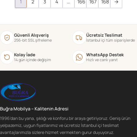
1
2
3
4
…
166
167
168
→
Güvenli Alışveriş
Ücretsiz Teslimat
256-bit SSL şifreleme
İstanbul içi tüm siparişlerde
Kolay İade
WhatsApp Destek
14 gün içinde değişim
Hızlı ve canlı yanıt
Buğra Mobilya – Kalitenin Adresi
1996'dan bu yana, şıklığı ve konforu bir araya getiriyoruz. Geniş ürün
yelpazemiz, uygun fiyatlarımız ve ücretsiz İstanbul içi teslimat
avantajlarımızla sizlere hizmet vermekten gurur duyuyoruz.