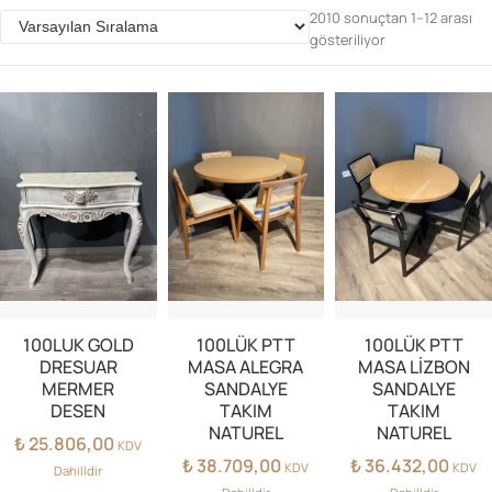
2010 sonuçtan 1–12 arası
gösteriliyor
Parolanızı mı unuttunuz?
Hesap Oluştur
100LUK GOLD
100LÜK PTT
100LÜK PTT
DRESUAR
MASA ALEGRA
MASA LİZBON
MERMER
SANDALYE
SANDALYE
DESEN
TAKIM
TAKIM
NATUREL
NATUREL
₺
25.806,00
KDV
₺
38.709,00
₺
36.432,00
KDV
KDV
Dahilldir