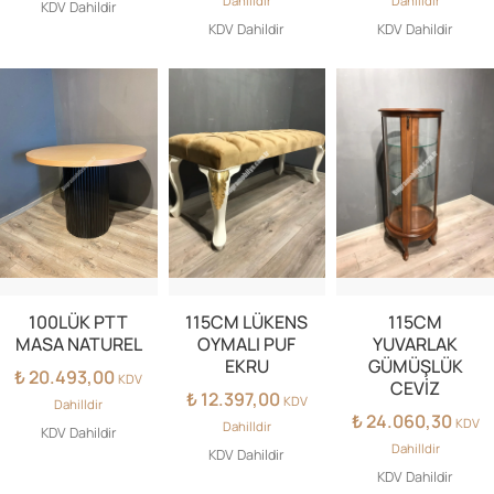
Dahilldir
Dahilldir
KDV Dahildir
KDV Dahildir
KDV Dahildir
100LÜK PTT
115CM LÜKENS
115CM
MASA NATUREL
OYMALI PUF
YUVARLAK
EKRU
GÜMÜŞLÜK
₺
20.493,00
KDV
CEVİZ
₺
12.397,00
KDV
Dahilldir
₺
24.060,30
KDV
Dahilldir
KDV Dahildir
Dahilldir
KDV Dahildir
KDV Dahildir