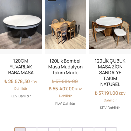
120CM
120Lik Bombeli
120LİK ÇUBUK
YUVARLAK
Masa Madalyon
MASA ZİON
BABA MASA
Takım Mudo
SANDALYE
TAKIM
Orijinal
₺
25.578,30
₺
57.684,00
KDV
NATUREL
fiyat:
Şu
₺
55.407,00
Dahilldir
KDV
₺
37.191,00
₺ 57.684,00.
andaki
KDV
KDV Dahildir
Dahilldir
fiyat:
Dahilldir
KDV Dahildir
₺ 55.407,00.
KDV Dahildir