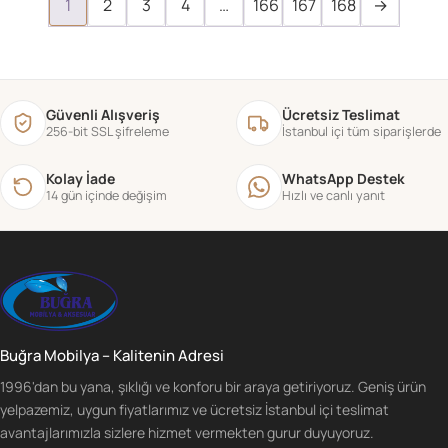
1
2
3
4
…
166
167
168
→
Güvenli Alışveriş
Ücretsiz Teslimat
256-bit SSL şifreleme
İstanbul içi tüm siparişlerde
Kolay İade
WhatsApp Destek
14 gün içinde değişim
Hızlı ve canlı yanıt
Buğra Mobilya – Kalitenin Adresi
1996'dan bu yana, şıklığı ve konforu bir araya getiriyoruz. Geniş ürün
yelpazemiz, uygun fiyatlarımız ve ücretsiz İstanbul içi teslimat
avantajlarımızla sizlere hizmet vermekten gurur duyuyoruz.