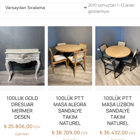
2010 sonuçtan 1–12 arası
gösteriliyor
Parolanızı mı unuttunuz?
Hesap Oluştur
100LUK GOLD
100LÜK PTT
100LÜK PTT
DRESUAR
MASA ALEGRA
MASA LİZBON
MERMER
SANDALYE
SANDALYE
DESEN
TAKIM
TAKIM
NATUREL
NATUREL
₺
25.806,00
KDV
₺
38.709,00
₺
36.432,00
KDV
KDV
Dahilldir