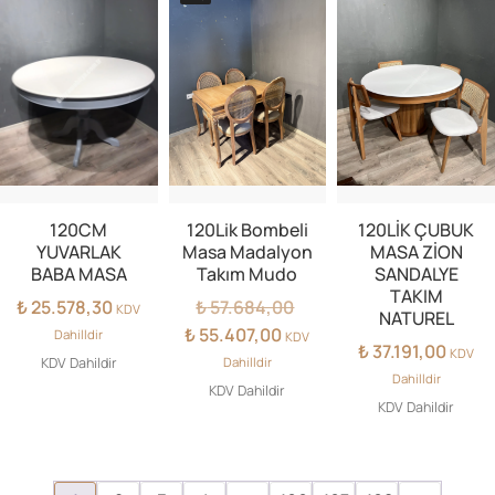
120CM
120Lik Bombeli
120LİK ÇUBUK
YUVARLAK
Masa Madalyon
MASA ZİON
BABA MASA
Takım Mudo
SANDALYE
TAKIM
Orijinal
₺
25.578,30
₺
57.684,00
KDV
NATUREL
fiyat:
Şu
₺
55.407,00
Dahilldir
KDV
₺
37.191,00
₺ 57.684,00.
andaki
KDV
KDV Dahildir
Dahilldir
fiyat:
Dahilldir
KDV Dahildir
₺ 55.407,00.
KDV Dahildir