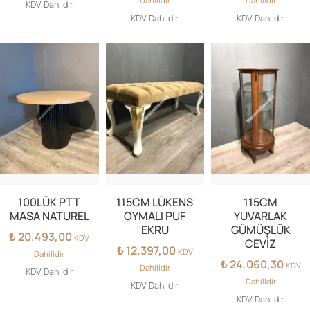
Dahilldir
Dahilldir
KDV Dahildir
KDV Dahildir
KDV Dahildir
100LÜK PTT
115CM LÜKENS
115CM
MASA NATUREL
OYMALI PUF
YUVARLAK
EKRU
GÜMÜŞLÜK
₺
20.493,00
KDV
CEVİZ
₺
12.397,00
KDV
Dahilldir
₺
24.060,30
KDV
Dahilldir
KDV Dahildir
Dahilldir
KDV Dahildir
KDV Dahildir