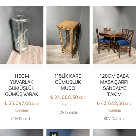
115CM
115LİK KARE
120CM BABA
YUVARLAK
GÜMÜŞLÜK
MASA ÇARPI
GÜMÜŞLÜK
MUDO
SANDALYE
GÜMÜŞ VARAK
TAKIM
₺
24.060,30
KDV
₺
25.047,00
₺
43.642,50
KDV
KDV
Dahilldir
Dahilldir
Dahilldir
KDV Dahildir
KDV Dahildir
KDV Dahildir
-4%